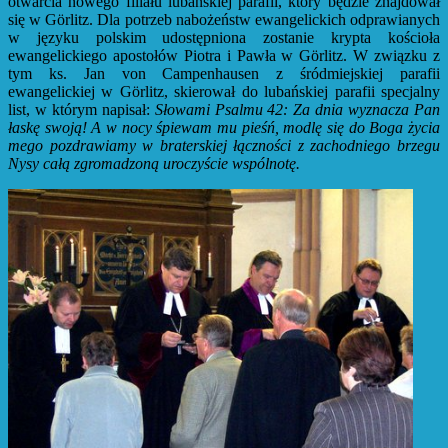
otwarcia nowego filiału lubańskiej parafii, który będzie znajdował
się w Görlitz. Dla potrzeb nabożeństw ewangelickich odprawianych
w języku polskim udostępniona zostanie krypta kościoła
ewangelickiego apostołów Piotra i Pawła w Görlitz. W związku z
tym ks. Jan von Campenhausen z śródmiejskiej parafii
ewangelickiej w Görlitz, skierował do lubańskiej parafii specjalny
list, w którym napisał:
Słowami Psalmu 42: Za dnia wyznacza Pan
łaskę swoją! A w nocy śpiewam mu pieśń, modlę się do Boga życia
mego pozdrawiamy w braterskiej łączności z zachodniego brzegu
Nysy całą zgromadzoną uroczyście wspólnotę.