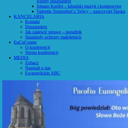
wierny duszpasterz
Johann Knöfel – lubański muzyk i kompozytor
Valentin Trozendorf z Trójcy – nauczyciel Śląska
KANCELARIA
Kontakt
Duszpasterz
Jak załatwić sprawę – poradnik
Standardy ochrony małoletnich
EuCuComm
O konferencji
Strona konferencji
MEDIA
Zobacz
Napisali o nas
Ewangelickie ABC