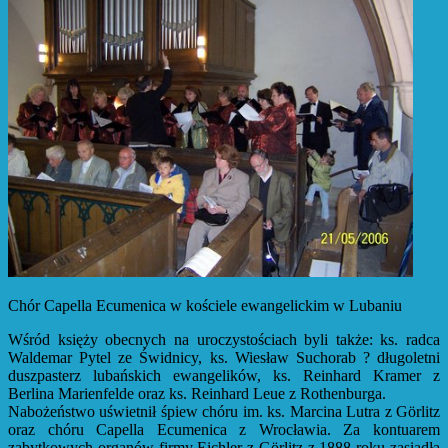
Chór Capella Ecumenica w kościele ewangelickim w Lubaniu
Wśród księży obecnych na uroczystościach byli także: ks. radca
Waldemar Pytel ze Świdnicy, ks. Wiesław Suchorab ? długoletni
duszpasterz lubańskich ewangelików, ks. Reinhard Kramer z
Berlina Marienfelde oraz ks. Reinhard Leue z Rothenburga.
Nabożeństwo uświetnił śpiew chóru im. ks. Marcina Lutra z Görlitz
oraz chóru Capella Ecumenica z Wrocławia. Za kontuarem
zabytkowych organów firmy Eichler z Görlitz z 1888 roku zasiadła