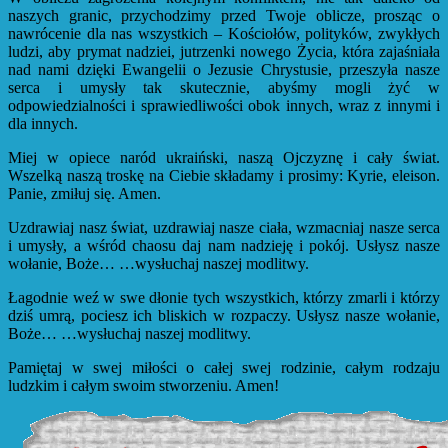
naszych granic, przychodzimy przed Twoje oblicze, prosząc o
nawrócenie dla nas wszystkich – Kościołów, polityków, zwykłych
ludzi, aby prymat nadziei, jutrzenki nowego Życia, która zajaśniała
nad nami dzięki Ewangelii o Jezusie Chrystusie, przeszyła nasze
serca i umysły tak skutecznie, abyśmy mogli żyć w
odpowiedzialności i sprawiedliwości obok innych, wraz z innymi i
dla innych.
Miej w opiece naród ukraiński, naszą Ojczyznę i cały świat.
Wszelką naszą troskę na Ciebie składamy i prosimy: Kyrie, eleison.
Panie, zmiłuj się. Amen.
Uzdrawiaj nasz świat, uzdrawiaj nasze ciała, wzmacniaj nasze serca
i umysły, a wśród chaosu daj nam nadzieję i pokój. Usłysz nasze
wołanie, Boże… …wysłuchaj naszej modlitwy.
Łagodnie weź w swe dłonie tych wszystkich, którzy zmarli i którzy
dziś umrą, pociesz ich bliskich w rozpaczy. Usłysz nasze wołanie,
Boże… …wysłuchaj naszej modlitwy.
Pamiętaj w swej miłości o całej swej rodzinie, całym rodzaju
ludzkim i całym swoim stworzeniu. Amen!