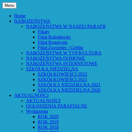
Przejdź
Menu
do
Bóg powiedział: Oto wszystko nowym
Parafia Ewangelicko-
treści
Home
czynię – Obj 21,5 – Słowo Boże Roku
NABOŻEŃSTWA
Augsburska w Lubaniu
NABOŻEŃSTWA W NASZEJ PARAFII
Pańskiego 2026
Filiały
Filiał Bolesławiec
Filiał Bogatynia
Filiał Zgorzelec / Görlitz
NABOŻEŃSTWA W TVP KULTURA
NABOŻEŃSTWA DOMOWE
NABOŻEŃSTWA INTERNETOWE
SZKÓŁKA NIEDZIELNA
SZKÓŁKOWIEŚCI 2022
SZKÓŁKOWIEŚCI 2021
SZKÓŁKA NIEDZIELNA 2021
SZKÓŁKA NIEDZIELNA 2020
AKTUALNOŚCI
AKTUALNOŚCI
OGŁOSZENIA PARAFIALNE
Wydarzenia
ROK 2020
ROK 2019
ROK 2018