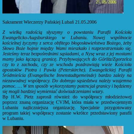
Sakrament Wieczerzy Pańskiej Lubań 21.05.2006
Z wielką radością słyszymy o powstaniu Parafii Kościoła
Ewangelicko-Augsburskiego w Lubaniu. Nowej wspólnocie
kościelnej życzymy z serca obfitego błogosławieństwa Bożego, żeby
Słowo Boże hojnie między Wami mieszkało i rozprzestrzeniało się.
Jesteśmy teraz bezpośrednimi sąsiadami, a Nysę wraz z jej mostami
mamy jako łączącą granicę. Przybywających do Görlitz/Zgorzelca
czy to z zachodu, czy ze wschodu pozdrawiają wieże Kościoła
apostołów Piotra i Pawła (Peterskirche). Ewangelickiej Parafii
Śródmieścia (Evangelische Innenstadtgemeinde) bardzo zależy na
niezawodnej współpracy. Do dobrego sąsiedztwa należy wzajemna
pomoc. … W ten sposób wykorzystamy potencjał granicy i będziemy
się mogli bardziej wymieniać doświadczeniami wiary.
Bp H.W. Pietz zaprosił również do współpracy młodzieżowej
poprzez znaną organizację CVJM, która miała w przedwojennym
Lubaniu najliczniejsza organizację. Specjalnie przygotowany
program takiej współpracy zostanie wkrótce przedstawiony parafii
w Lubaniu.