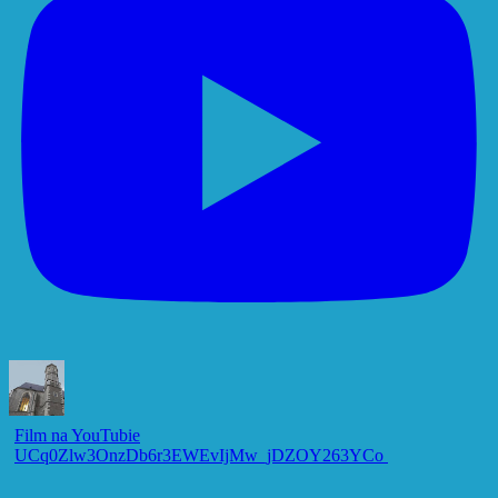
Film na YouTubie
UCq0Zlw3OnzDb6r3EWEvIjMw_jDZOY263YCo