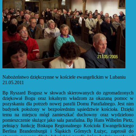
Nabożeństwo dziękczynne w kościele ewangelickim w Lubaniu
21.05.2011
Bp Ryszard Bogusz w słowach skierowanych do zgromadzonych
dziękował Bogu oraz lokalnym władzom za okazaną pomoc w
pozyskaniu dla potrzeb nowej parafii Domu Parafialnego. Jest nim
budynek położony w bezpośrednim sąsiedztwie kościoła. Dzięki
temu na miejscu mógł zamieszkać duchowny oraz wydzielono
pomieszczenie służące jako sala parafialna. Bp Hans Wilhelm Pietz,
pełniący funkcję Biskupa Regionalnego Kościoła Ewangelickiego
Berlina Brandenburgii i Śląskich Górnych Łużyc, zaprosił do