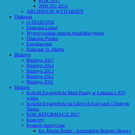
ROK 2017
2006 DO 2016
ARCHIWUM WYDARZEŃ
Diakonia
O DIAKONII
Diakonia Lubań
Wypożyczalnia sprzętu rehabilitacyjnego
Diakonia Polska
Eurodiaconia
Diakonie St. Martin
Biuletyn
Biuletyn 2017
Biuletyn 2014
Biuletyn 2013
Biuletyn 2012
Biuletyn 2011
Historia
Kościół Ewangelicki Marii Panny w Lubaniu z XIV
wieku
Kościół Ewangelicki na Górnych Łużycach i Dolnym
Śląsku
ROK REFORMACJI 2017
Koncerty
Postacie historyczne
Ks. Martin Behm – kaznodzieja Bożego Słowa i