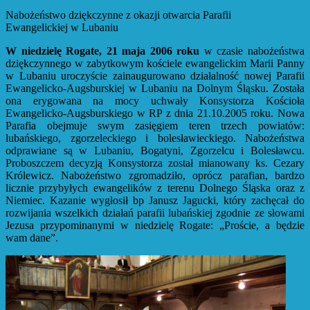
Nabożeństwo dziękczynne z okazji otwarcia Parafii
Ewangelickiej w Lubaniu
W niedzielę Rogate, 21 maja 2006 roku
w czasie nabożeństwa
dziękczynnego w zabytkowym kościele ewangelickim Marii Panny
w Lubaniu uroczyście zainaugurowano działalność nowej Parafii
Ewangelicko-Augsburskiej w Lubaniu na Dolnym Śląsku. Została
ona erygowana na mocy uchwały Konsystorza Kościoła
Ewangelicko-Augsburskiego w RP z dnia 21.10.2005 roku. Nowa
Parafia obejmuje swym zasięgiem teren trzech powiatów:
lubańskiego, zgorzeleckiego i bolesławieckiego. Nabożeństwa
odprawiane są w Lubaniu, Bogatyni, Zgorzelcu i Bolesławcu.
Proboszczem decyzją Konsystorza został mianowany ks. Cezary
Królewicz. Nabożeństwo zgromadziło, oprócz parafian, bardzo
licznie przybyłych ewangelików z terenu Dolnego Śląska oraz z
Niemiec. Kazanie wygłosił bp Janusz Jagucki, który zachęcał do
rozwijania wszelkich działań parafii lubańskiej zgodnie ze słowami
Jezusa przypominanymi w niedzielę Rogate: „Proście, a będzie
wam dane”.