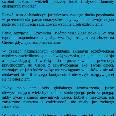
swoimi liczbami widzieli potrzeby ludzi i słyszeli lamenty
cierpiących stworzeń.
Pozwól nam doświadczyć, jak wlewasz swojego ducha pojednania
w przemówienia parlamentarzystów, aby wypełniali swoje często
puste słowa miłością i znajdowali wspólne drogi uzdrowienia.
Panie, przyjacielu Człowieka i twórco wszelkiego pokoju. W tym
tygodniu napominasz nas, aby wszelką troskę naszą złożyć na
Ciebie, gdyż Ty masz o nas staranie.
W czasach naznaczonych konfliktami, skrajnym rozdźwiękiem
między sprawiedliwością a pochwałą wyzysku, pragnieniem pokoju
a przerażającą łatwością do prowokowania przemocy,
przychodzimy do Ciebie z zawstydzeniem jako Twoje dzieci,
wyznając, że jako ludzie wciąż nie wyciągamy wniosków z nie tak
niedawnej historii naszego kontynentu i nieszczęść rozgrywającej
się na całej Ziemi.
Jakby mało nam było globalnego wyniszczenia, jakby
niewystarczająco wiele było ofiar destrukcyjnego pędu za potęgą,
jakby życie i śmierć niewinnych dzieci, kobiet i mężczyzn, ich
zniszczone marzenia i codzienność, nie miały już żadnego
znaczenia.
W obliczu zagrożenia kolejnym konfliktem, nie tak daleko od