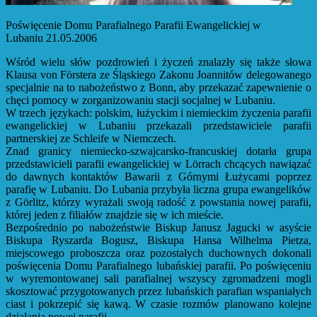
Poświęcenie Domu Parafialnego Parafii Ewangelickiej w
Lubaniu 21.05.2006
Wśród wielu słów pozdrowień i życzeń znalazły się także słowa
Klausa von Förstera ze Śląskiego Zakonu Joannitów delegowanego
specjalnie na to nabożeństwo z Bonn, aby przekazać zapewnienie o
chęci pomocy w zorganizowaniu stacji socjalnej w Lubaniu.
W trzech językach: polskim, łużyckim i niemieckim życzenia parafii
ewangelickiej w Lubaniu przekazali przedstawiciele parafii
partnerskiej ze Schleife w Niemczech.
Znad granicy niemiecko-szwajcarsko-francuskiej dotarła grupa
przedstawicieli parafii ewangelickiej w Lörrach chcących nawiązać
do dawnych kontaktów Bawarii z Górnymi Łużycami poprzez
parafię w Lubaniu. Do Lubania przybyła liczna grupa ewangelików
z Görlitz, którzy wyrażali swoją radość z powstania nowej parafii,
której jeden z filiałów znajdzie się w ich mieście.
Bezpośrednio po nabożeństwie Biskup Janusz Jagucki w asyście
Biskupa Ryszarda Bogusz, Biskupa Hansa Wilhelma Pietza,
miejscowego proboszcza oraz pozostałych duchownych dokonali
poświęcenia Domu Parafialnego lubańskiej parafii. Po poświęceniu
w wyremontowanej sali parafialnej wszyscy zgromadzeni mogli
skosztować przygotowanych przez lubańskich parafian wspaniałych
ciast i pokrzepić się kawą. W czasie rozmów planowano kolejne
działania nowej parafii.