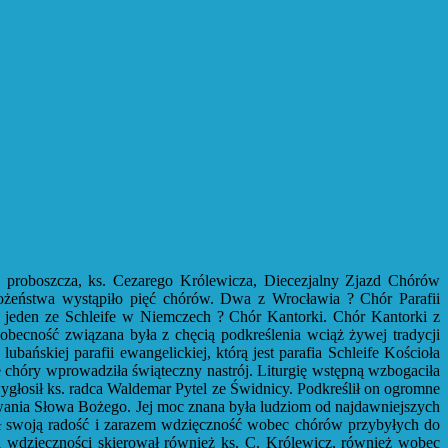
jej proboszcza, ks. Cezarego Królewicza, Diecezjalny Zjazd Chórów
bożeństwa wystąpiło pięć chórów. Dwa z Wrocławia ? Chór Parafii
jeden ze Schleife w Niemczech ? Chór Kantorki. Chór Kantorki z
obecność związana była z chęcią podkreślenia wciąż żywej tradycji
bańskiej parafii ewangelickiej, którą jest parafia Schleife Kościoła
chóry wprowadziła świąteczny nastrój. Liturgię wstępną wzbogaciła
ygłosił ks. radca Waldemar Pytel ze Świdnicy. Podkreślił on ogromne
owania Słowa Bożego. Jej moc znana była ludziom od najdawniejszych
ił swoją radość i zarazem wdzięczność wobec chórów przybyłych do
a wdzięczności skierował również ks. C. Królewicz, również wobec