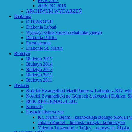
ROK 2017
2006 DO 2016
ARCHIWUM WYDARZEŃ
Diakonia
O DIAKONII
Diakonia Lubań
Wypożyczalnia sprzętu rehabilitacyjnego
Diakonia Polska
Eurodiaconia
Diakonie St. Martin
Biuletyn
Biuletyn 2017
Biuletyn 2014
Biuletyn 2013
Biuletyn 2012
Biuletyn 2011
Historia
Kościół Ewangelicki Marii Panny w Lubaniu z XIV wie
Kościół Ewangelicki na Górnych Łużycach i Dolnym Śl
ROK REFORMACJI 2017
Koncerty
Postacie historyczne
Ks. Martin Behm – kaznodzieja Bożego Słowa i w
Johann Knöfel – lubański muzyk i kompozytor
Valentin Trozendorf z Trójcy – nauczyciel Śląska