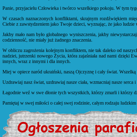
Panie, przyjacielu Człowieka i twórco wszelkiego pokoju. W tym tygo
W czasach naznaczonych konfliktami, skrajnym rozdźwiękiem mię
Ciebie z zawstydzeniem jako Twoje dzieci, wyznając, że jako ludzie 
Jakby mało nam było globalnego wyniszczenia, jakby niewystarczając
codzienność, nie miały już żadnego znaczenia.
W obliczu zagrożenia kolejnym konfliktem, nie tak daleko od naszyc
nadziei, jutrzenki nowego Życia, która zajaśniała nad nami dzięki E
innych, wraz z innymi i dla innych.
Miej w opiece naród ukraiński, naszą Ojczyznę i cały świat. Wszelką 
Uzdrawiaj nasz świat, uzdrawiaj nasze ciała, wzmacniaj nasze serca
Łagodnie weź w swe dłonie tych wszystkich, którzy zmarli i którzy 
Pamiętaj w swej miłości o całej swej rodzinie, całym rodzaju ludzk