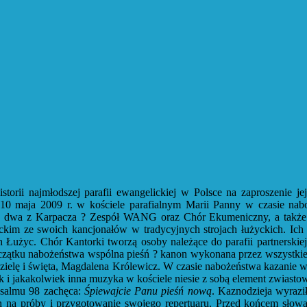
storii najmłodszej parafii ewangelickiej w Polsce na zaproszenie 
 10 maja 2009 r. w kościele parafialnym Marii Panny w czasie na
a, dwa z Karpacza ? Zespół WANG oraz Chór Ekumeniczny, a także 
ckim ze swoich kancjonałów w tradycyjnych strojach łużyckich. Ich 
Łużyc. Chór Kantorki tworzą osoby należące do parafii partnerskiej lu
zątku nabożeństwa wspólna pieśń ? kanon wykonana przez wszystkie 
zielę i święta, Magdalena Królewicz. W czasie nabożeństwa kazanie w
 i jakakolwiek inna muzyka w kościele niesie z sobą element zwiast
Psalmu 98 zachęca:
Śpiewajcie Panu pieśń nową
. Kaznodzieja wyraz
ch na próby i przygotowanie swojego repertuaru. Przed końcem słow