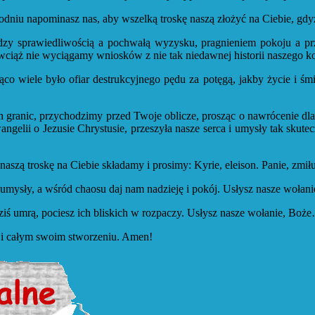
dniu napominasz nas, aby wszelką troskę naszą złożyć na Ciebie, gdyż
dzy sprawiedliwością a pochwałą wyzysku, pragnieniem pokoju a pr
wciąż nie wyciągamy wniosków z nie tak niedawnej historii naszego kon
o wiele było ofiar destrukcyjnego pędu za potęgą, jakby życie i śmi
h granic, przychodzimy przed Twoje oblicze, prosząc o nawrócenie dl
wangelii o Jezusie Chrystusie, przeszyła nasze serca i umysły tak sku
naszą troskę na Ciebie składamy i prosimy: Kyrie, eleison. Panie, zmił
 i umysły, a wśród chaosu daj nam nadzieję i pokój. Usłysz nasze woł
dziś umrą, pociesz ich bliskich w rozpaczy. Usłysz nasze wołanie, Bo
im i całym swoim stworzeniu. Amen!