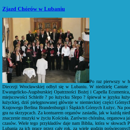
Zjazd Chórów w Lubaniu
Po raz pierwszy w hi
Diecezji Wrocławskiej odbył się w Lubaniu. W niedzielę Cantate
Ewangelicko-Augsburskiej Opatrzności Bożej i Capella Ecumenic
miejscowości Schleife ? po łużycku Slepo ? śpiewał w języku łuży
łużyckiej, dziś pielęgnowanej głównie w niemieckiej części Górnych 
Krajowego Berlina Brandenburgii i Śląskich Górnych Łużyc. Na poc
gra na skrzypcach. Za kontuarem organów zasiadła, jak w każdą nied
znaczenie muzyki w życiu Kościoła. Zarówno chóralna, organowa jak
czasów. Wiele tego przykładów daje nam Biblia, która w słowach 
Lubania za ich pracę przez cały rok, za wiele godzin poświęcony