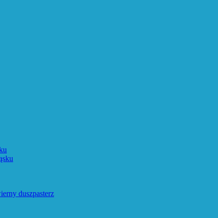
ku
ąsku
ierny duszpasterz