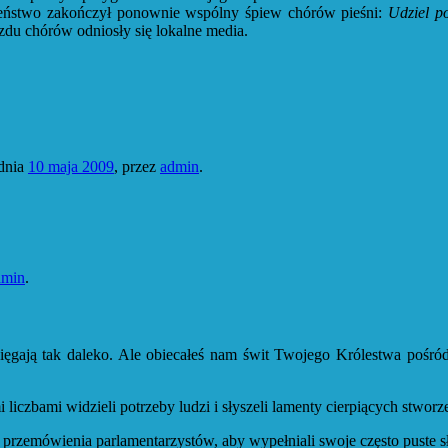
eństwo zakończył ponownie wspólny śpiew chórów pieśni:
Udziel p
azdu chórów odniosły się lokalne media.
dnia
10 maja 2009
,
przez
admin
.
dmin
.
ięgają tak daleko. Ale obiecałeś nam świt Twojego Królestwa pośró
liczbami widzieli potrzeby ludzi i słyszeli lamenty cierpiących stworz
zemówienia parlamentarzystów, aby wypełniali swoje często puste sł