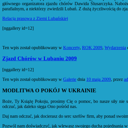
głównego organizatora zjazdu chórów Dawida Ślusarczyka. Naboż
parafialnym, a niektórzy zwiedzili Lubań. Z dużą życzliwością do zj
Relacja prasowa z Ziemi Lubańskiej
[nggallery id=12]
Ten wpis został opublikowany w
Koncerty
,
ROK 2009
,
Wydarzenia
Zjazd Chórów w Lubaniu 2009
[nggallery id=12]
Ten wpis został opublikowany w
Galerie
dnia
10 maja 2009
,
przez
a
MODLITWA O POKÓJ W UKRAINIE
Boże, Ty Książę Pokoju, prosimy Cię o pomoc, bo nasze siły nie s
odczuć, jak daleko sięga Ono pośród nas.
Daj nam odczuć, jak docierasz do serc szefów firm, aby ponad swoimi 
Pozwól nam doświadczyć, jak wlewasz swojego ducha pojednania w pr