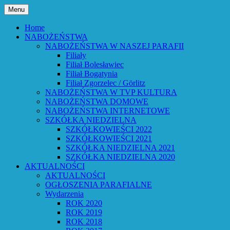
Przejdź
Menu
do
Bóg powiedział: Oto wszystko nowym czyni
Parafia Ewangelicko-Augsburs
treści
Home
NABOŻEŃSTWA
NABOŻEŃSTWA W NASZEJ PARAFII
Filiały
Filiał Bolesławiec
Filiał Bogatynia
Filiał Zgorzelec / Görlitz
NABOŻEŃSTWA W TVP KULTURA
NABOŻEŃSTWA DOMOWE
NABOŻEŃSTWA INTERNETOWE
SZKÓŁKA NIEDZIELNA
SZKÓŁKOWIEŚCI 2022
SZKÓŁKOWIEŚCI 2021
SZKÓŁKA NIEDZIELNA 2021
SZKÓŁKA NIEDZIELNA 2020
AKTUALNOŚCI
AKTUALNOŚCI
OGŁOSZENIA PARAFIALNE
Wydarzenia
ROK 2020
ROK 2019
ROK 2018