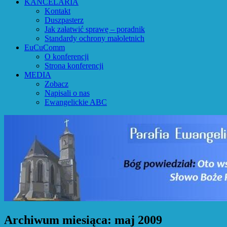
KANCELARIA
Kontakt
Duszpasterz
Jak załatwić sprawę – poradnik
Standardy ochrony małoletnich
EuCuComm
O konferencji
Strona konferencji
MEDIA
Zobacz
Napisali o nas
Ewangelickie ABC
Archiwum miesiąca:
maj 2009