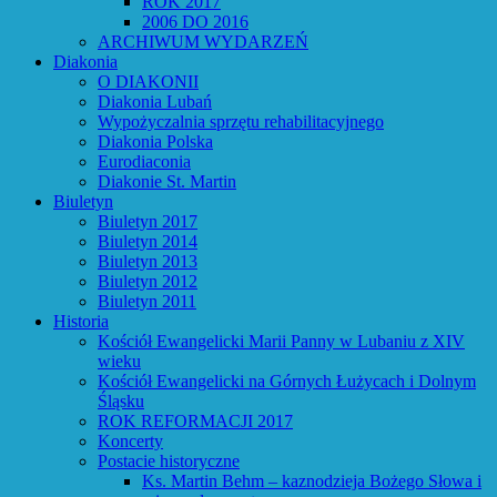
ROK 2017
2006 DO 2016
ARCHIWUM WYDARZEŃ
Diakonia
O DIAKONII
Diakonia Lubań
Wypożyczalnia sprzętu rehabilitacyjnego
Diakonia Polska
Eurodiaconia
Diakonie St. Martin
Biuletyn
Biuletyn 2017
Biuletyn 2014
Biuletyn 2013
Biuletyn 2012
Biuletyn 2011
Historia
Kościół Ewangelicki Marii Panny w Lubaniu z XIV
wieku
Kościół Ewangelicki na Górnych Łużycach i Dolnym
Śląsku
ROK REFORMACJI 2017
Koncerty
Postacie historyczne
Ks. Martin Behm – kaznodzieja Bożego Słowa i