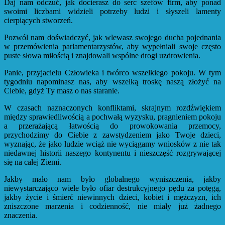
Daj nam odczuć, jak docierasz do serc szefów firm, aby ponad
swoimi liczbami widzieli potrzeby ludzi i słyszeli lamenty
cierpiących stworzeń.
Pozwól nam doświadczyć, jak wlewasz swojego ducha pojednania
w przemówienia parlamentarzystów, aby wypełniali swoje często
puste słowa miłością i znajdowali wspólne drogi uzdrowienia.
Panie, przyjacielu Człowieka i twórco wszelkiego pokoju. W tym
tygodniu napominasz nas, aby wszelką troskę naszą złożyć na
Ciebie, gdyż Ty masz o nas staranie.
W czasach naznaczonych konfliktami, skrajnym rozdźwiękiem
między sprawiedliwością a pochwałą wyzysku, pragnieniem pokoju
a przerażającą łatwością do prowokowania przemocy,
przychodzimy do Ciebie z zawstydzeniem jako Twoje dzieci,
wyznając, że jako ludzie wciąż nie wyciągamy wniosków z nie tak
niedawnej historii naszego kontynentu i nieszczęść rozgrywającej
się na całej Ziemi.
Jakby mało nam było globalnego wyniszczenia, jakby
niewystarczająco wiele było ofiar destrukcyjnego pędu za potęgą,
jakby życie i śmierć niewinnych dzieci, kobiet i mężczyzn, ich
zniszczone marzenia i codzienność, nie miały już żadnego
znaczenia.