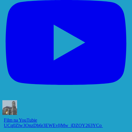
Film na YouTubie
UCq0Zlw3OnzDb6r3EWEvIjMw_jDZOY263YCo