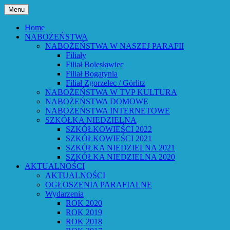
Przejdź
Menu
do
Bóg powiedział: Oto wszystko nowym
Parafia Ewangelicko-
treści
Home
czynię – Obj 21,5 – Słowo Boże Roku
NABOŻEŃSTWA
Augsburska w Lubaniu
NABOŻEŃSTWA W NASZEJ PARAFII
Pańskiego 2026
Filiały
Filiał Bolesławiec
Filiał Bogatynia
Filiał Zgorzelec / Görlitz
NABOŻEŃSTWA W TVP KULTURA
NABOŻEŃSTWA DOMOWE
NABOŻEŃSTWA INTERNETOWE
SZKÓŁKA NIEDZIELNA
SZKÓŁKOWIEŚCI 2022
SZKÓŁKOWIEŚCI 2021
SZKÓŁKA NIEDZIELNA 2021
SZKÓŁKA NIEDZIELNA 2020
AKTUALNOŚCI
AKTUALNOŚCI
OGŁOSZENIA PARAFIALNE
Wydarzenia
ROK 2020
ROK 2019
ROK 2018