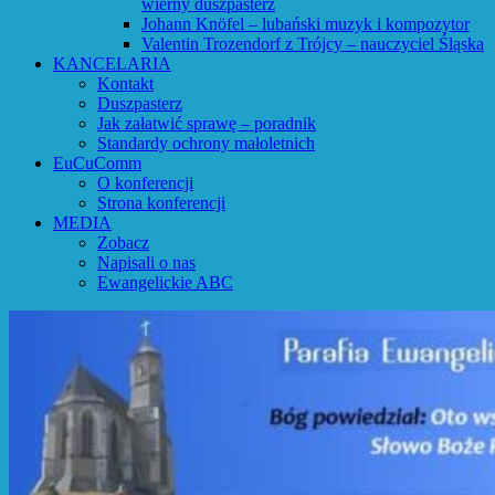
wierny duszpasterz
Johann Knöfel – lubański muzyk i kompozytor
Valentin Trozendorf z Trójcy – nauczyciel Śląska
KANCELARIA
Kontakt
Duszpasterz
Jak załatwić sprawę – poradnik
Standardy ochrony małoletnich
EuCuComm
O konferencji
Strona konferencji
MEDIA
Zobacz
Napisali o nas
Ewangelickie ABC