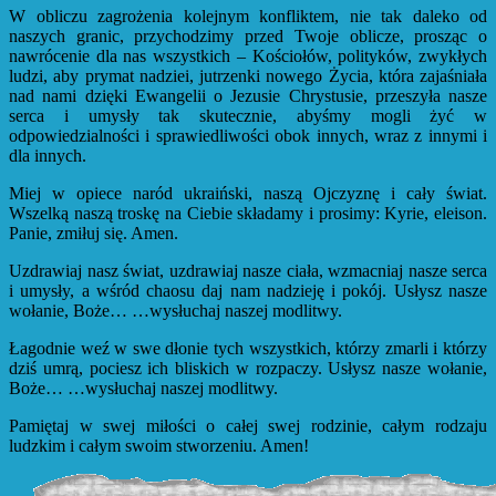
W obliczu zagrożenia kolejnym konfliktem, nie tak daleko od
naszych granic, przychodzimy przed Twoje oblicze, prosząc o
nawrócenie dla nas wszystkich – Kościołów, polityków, zwykłych
ludzi, aby prymat nadziei, jutrzenki nowego Życia, która zajaśniała
nad nami dzięki Ewangelii o Jezusie Chrystusie, przeszyła nasze
serca i umysły tak skutecznie, abyśmy mogli żyć w
odpowiedzialności i sprawiedliwości obok innych, wraz z innymi i
dla innych.
Miej w opiece naród ukraiński, naszą Ojczyznę i cały świat.
Wszelką naszą troskę na Ciebie składamy i prosimy: Kyrie, eleison.
Panie, zmiłuj się. Amen.
Uzdrawiaj nasz świat, uzdrawiaj nasze ciała, wzmacniaj nasze serca
i umysły, a wśród chaosu daj nam nadzieję i pokój. Usłysz nasze
wołanie, Boże… …wysłuchaj naszej modlitwy.
Łagodnie weź w swe dłonie tych wszystkich, którzy zmarli i którzy
dziś umrą, pociesz ich bliskich w rozpaczy. Usłysz nasze wołanie,
Boże… …wysłuchaj naszej modlitwy.
Pamiętaj w swej miłości o całej swej rodzinie, całym rodzaju
ludzkim i całym swoim stworzeniu. Amen!