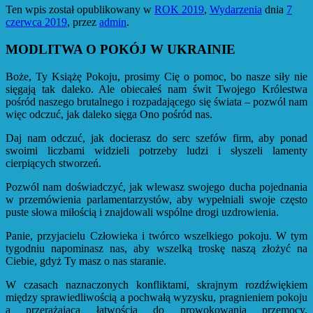
Ten wpis został opublikowany w
ROK 2019
,
Wydarzenia
dnia
7
czerwca 2019
,
przez
admin
.
MODLITWA O POKÓJ W UKRAINIE
Boże, Ty Książę Pokoju, prosimy Cię o pomoc, bo nasze siły nie
sięgają tak daleko. Ale obiecałeś nam świt Twojego Królestwa
pośród naszego brutalnego i rozpadającego się świata – pozwól nam
więc odczuć, jak daleko sięga Ono pośród nas.
Daj nam odczuć, jak docierasz do serc szefów firm, aby ponad
swoimi liczbami widzieli potrzeby ludzi i słyszeli lamenty
cierpiących stworzeń.
Pozwól nam doświadczyć, jak wlewasz swojego ducha pojednania
w przemówienia parlamentarzystów, aby wypełniali swoje często
puste słowa miłością i znajdowali wspólne drogi uzdrowienia.
Panie, przyjacielu Człowieka i twórco wszelkiego pokoju. W tym
tygodniu napominasz nas, aby wszelką troskę naszą złożyć na
Ciebie, gdyż Ty masz o nas staranie.
W czasach naznaczonych konfliktami, skrajnym rozdźwiękiem
między sprawiedliwością a pochwałą wyzysku, pragnieniem pokoju
a przerażającą łatwością do prowokowania przemocy,