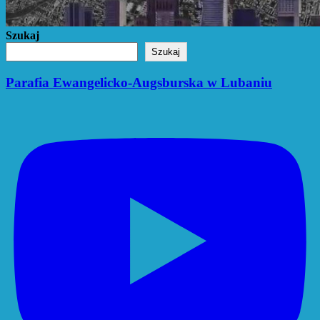
Szukaj
Szukaj
Parafia Ewangelicko-Augsburska w Lubaniu