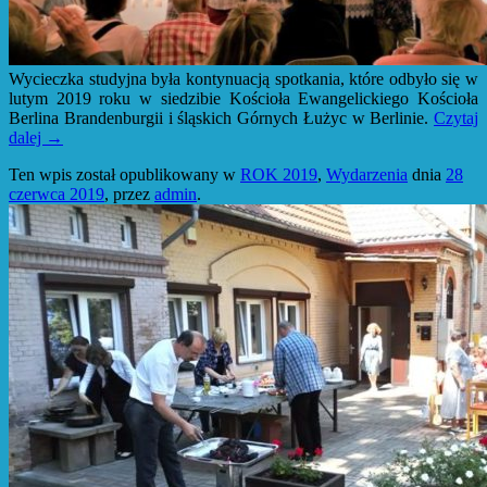
Wycieczka studyjna była kontynuacją spotkania, które odbyło się w
lutym 2019 roku w siedzibie Kościoła Ewangelickiego Kościoła
Berlina Brandenburgii i śląskich Górnych Łużyc w Berlinie.
Czytaj
dalej
→
Ten wpis został opublikowany w
ROK 2019
,
Wydarzenia
dnia
28
czerwca 2019
,
przez
admin
.