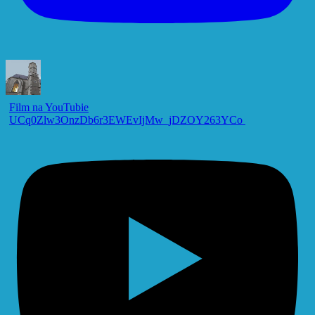
Film na YouTubie
UCq0Zlw3OnzDb6r3EWEvIjMw_jDZOY263YCo