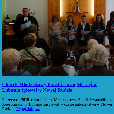
Chórek Młodzieżowy Parafii Ewangelickiej w
Lubaniu śpiewał w Nowej Rudzie
1 czerwca 2019 roku
Chórek Młodzieżowy Parafii Ewangelicko-
Augsburskiej w Lubaniu zaśpiewał w czasie nabożeństwa w Nowej
Rudzie.
Czytaj dalej
→