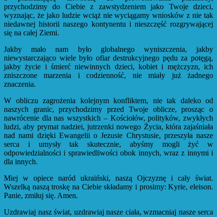
przychodzimy do Ciebie z zawstydzeniem jako Twoje dzieci,
wyznając, że jako ludzie wciąż nie wyciągamy wniosków z nie tak
niedawnej historii naszego kontynentu i nieszczęść rozgrywającej
się na całej Ziemi.
Jakby mało nam było globalnego wyniszczenia, jakby
niewystarczająco wiele było ofiar destrukcyjnego pędu za potęgą,
jakby życie i śmierć niewinnych dzieci, kobiet i mężczyzn, ich
zniszczone marzenia i codzienność, nie miały już żadnego
znaczenia.
W obliczu zagrożenia kolejnym konfliktem, nie tak daleko od
naszych granic, przychodzimy przed Twoje oblicze, prosząc o
nawrócenie dla nas wszystkich – Kościołów, polityków, zwykłych
ludzi, aby prymat nadziei, jutrzenki nowego Życia, która zajaśniała
nad nami dzięki Ewangelii o Jezusie Chrystusie, przeszyła nasze
serca i umysły tak skutecznie, abyśmy mogli żyć w
odpowiedzialności i sprawiedliwości obok innych, wraz z innymi i
dla innych.
Miej w opiece naród ukraiński, naszą Ojczyznę i cały świat.
Wszelką naszą troskę na Ciebie składamy i prosimy: Kyrie, eleison.
Panie, zmiłuj się. Amen.
Uzdrawiaj nasz świat, uzdrawiaj nasze ciała, wzmacniaj nasze serca