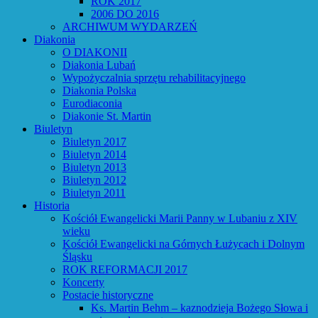
ROK 2017
2006 DO 2016
ARCHIWUM WYDARZEŃ
Diakonia
O DIAKONII
Diakonia Lubań
Wypożyczalnia sprzętu rehabilitacyjnego
Diakonia Polska
Eurodiaconia
Diakonie St. Martin
Biuletyn
Biuletyn 2017
Biuletyn 2014
Biuletyn 2013
Biuletyn 2012
Biuletyn 2011
Historia
Kościół Ewangelicki Marii Panny w Lubaniu z XIV
wieku
Kościół Ewangelicki na Górnych Łużycach i Dolnym
Śląsku
ROK REFORMACJI 2017
Koncerty
Postacie historyczne
Ks. Martin Behm – kaznodzieja Bożego Słowa i