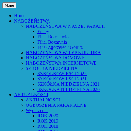
Przejdź
Menu
do
Bóg powiedział: Oto wszystko nowym
Parafia Ewangelicko-
treści
Home
czynię – Obj 21,5 – Słowo Boże Roku
NABOŻEŃSTWA
Augsburska w Lubaniu
NABOŻEŃSTWA W NASZEJ PARAFII
Pańskiego 2026
Filiały
Filiał Bolesławiec
Filiał Bogatynia
Filiał Zgorzelec / Görlitz
NABOŻEŃSTWA W TVP KULTURA
NABOŻEŃSTWA DOMOWE
NABOŻEŃSTWA INTERNETOWE
SZKÓŁKA NIEDZIELNA
SZKÓŁKOWIEŚCI 2022
SZKÓŁKOWIEŚCI 2021
SZKÓŁKA NIEDZIELNA 2021
SZKÓŁKA NIEDZIELNA 2020
AKTUALNOŚCI
AKTUALNOŚCI
OGŁOSZENIA PARAFIALNE
Wydarzenia
ROK 2020
ROK 2019
ROK 2018