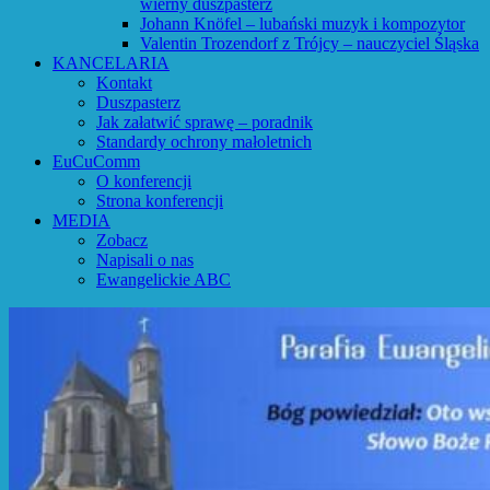
wierny duszpasterz
Johann Knöfel – lubański muzyk i kompozytor
Valentin Trozendorf z Trójcy – nauczyciel Śląska
KANCELARIA
Kontakt
Duszpasterz
Jak załatwić sprawę – poradnik
Standardy ochrony małoletnich
EuCuComm
O konferencji
Strona konferencji
MEDIA
Zobacz
Napisali o nas
Ewangelickie ABC