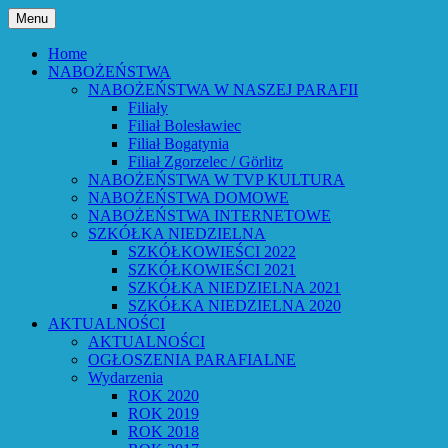
Przejdź
Menu
do
Bóg powiedział: Oto wszystko nowym
Parafia Ewangelicko-
treści
Home
czynię – Obj 21,5 – Słowo Boże Roku
NABOŻEŃSTWA
Augsburska w Lubaniu
NABOŻEŃSTWA W NASZEJ PARAFII
Pańskiego 2026
Filiały
Filiał Bolesławiec
Filiał Bogatynia
Filiał Zgorzelec / Görlitz
NABOŻEŃSTWA W TVP KULTURA
NABOŻEŃSTWA DOMOWE
NABOŻEŃSTWA INTERNETOWE
SZKÓŁKA NIEDZIELNA
SZKÓŁKOWIEŚCI 2022
SZKÓŁKOWIEŚCI 2021
SZKÓŁKA NIEDZIELNA 2021
SZKÓŁKA NIEDZIELNA 2020
AKTUALNOŚCI
AKTUALNOŚCI
OGŁOSZENIA PARAFIALNE
Wydarzenia
ROK 2020
ROK 2019
ROK 2018