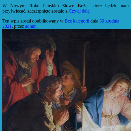
W Nowym Roku Pańskim Słowo Boże, które będzie nam
przyświecać, zaczerpnięte zostało z
Czytaj dalej
→
Ten wpis został opublikowany w
Bez kategorii
dnia
30 grudnia
2021
,
przez
admin
.