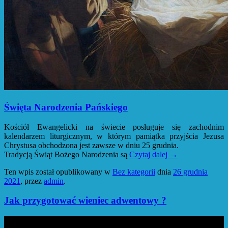
Święta Narodzenia Pańskiego
Kościół Ewangelicki na świecie posługuje się zachodnim
kalendarzem liturgicznym, w którym pamiątka przyjścia Jezusa
Chrystusa obchodzona jest zawsze w dniu 25 grudnia.
Tradycją Świąt Bożego Narodzenia są
Czytaj dalej
→
Ten wpis został opublikowany w
Bez kategorii
dnia
26 grudnia
2021
,
przez
admin
.
Jak przygotować wieniec adwentowy ?