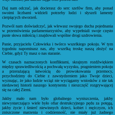
Daj nam odczuć, jak docierasz do serc szefów firm, aby ponad
swoimi liczbami widzieli potrzeby ludzi i słyszeli lamenty
cierpiących stworzeń.
Pozwól nam doświadczyć, jak wlewasz swojego ducha pojednania
w przemówienia parlamentarzystów, aby wypełniali swoje często
puste słowa miłością i znajdowali wspólne drogi uzdrowienia.
Panie, przyjacielu Człowieka i twórco wszelkiego pokoju. W tym
tygodniu napominasz nas, aby wszelką troskę naszą złożyć na
Ciebie, gdyż Ty masz o nas staranie.
W czasach naznaczonych konfliktami, skrajnym rozdźwiękiem
między sprawiedliwością a pochwałą wyzysku, pragnieniem pokoju
a przerażającą łatwością do prowokowania przemocy,
przychodzimy do Ciebie z zawstydzeniem jako Twoje dzieci,
wyznając, że jako ludzie wciąż nie wyciągamy wniosków z nie tak
niedawnej historii naszego kontynentu i nieszczęść rozgrywającej
się na całej Ziemi.
Jakby mało nam było globalnego wyniszczenia, jakby
niewystarczająco wiele było ofiar destrukcyjnego pędu za potęgą,
jakby życie i śmierć niewinnych dzieci, kobiet i mężczyzn, ich
zniszczone marzenia i codzienność, nie miały już żadnego