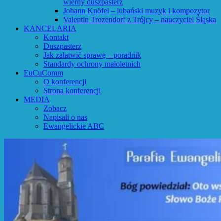
wierny duszpasterz
Johann Knöfel – lubański muzyk i kompozytor
Valentin Trozendorf z Trójcy – nauczyciel Śląska
KANCELARIA
Kontakt
Duszpasterz
Jak załatwić sprawę – poradnik
Standardy ochrony małoletnich
EuCuComm
O konferencji
Strona konferencji
MEDIA
Zobacz
Napisali o nas
Ewangelickie ABC