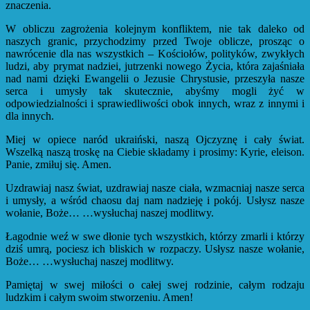
znaczenia.
W obliczu zagrożenia kolejnym konfliktem, nie tak daleko od
naszych granic, przychodzimy przed Twoje oblicze, prosząc o
nawrócenie dla nas wszystkich – Kościołów, polityków, zwykłych
ludzi, aby prymat nadziei, jutrzenki nowego Życia, która zajaśniała
nad nami dzięki Ewangelii o Jezusie Chrystusie, przeszyła nasze
serca i umysły tak skutecznie, abyśmy mogli żyć w
odpowiedzialności i sprawiedliwości obok innych, wraz z innymi i
dla innych.
Miej w opiece naród ukraiński, naszą Ojczyznę i cały świat.
Wszelką naszą troskę na Ciebie składamy i prosimy: Kyrie, eleison.
Panie, zmiłuj się. Amen.
Uzdrawiaj nasz świat, uzdrawiaj nasze ciała, wzmacniaj nasze serca
i umysły, a wśród chaosu daj nam nadzieję i pokój. Usłysz nasze
wołanie, Boże… …wysłuchaj naszej modlitwy.
Łagodnie weź w swe dłonie tych wszystkich, którzy zmarli i którzy
dziś umrą, pociesz ich bliskich w rozpaczy. Usłysz nasze wołanie,
Boże… …wysłuchaj naszej modlitwy.
Pamiętaj w swej miłości o całej swej rodzinie, całym rodzaju
ludzkim i całym swoim stworzeniu. Amen!