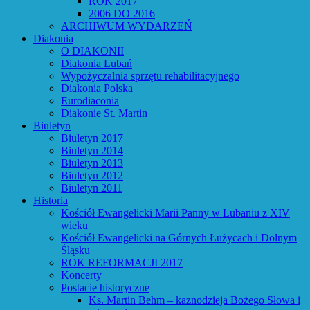
ROK 2017
2006 DO 2016
ARCHIWUM WYDARZEŃ
Diakonia
O DIAKONII
Diakonia Lubań
Wypożyczalnia sprzętu rehabilitacyjnego
Diakonia Polska
Eurodiaconia
Diakonie St. Martin
Biuletyn
Biuletyn 2017
Biuletyn 2014
Biuletyn 2013
Biuletyn 2012
Biuletyn 2011
Historia
Kościół Ewangelicki Marii Panny w Lubaniu z XIV
wieku
Kościół Ewangelicki na Górnych Łużycach i Dolnym
Śląsku
ROK REFORMACJI 2017
Koncerty
Postacie historyczne
Ks. Martin Behm – kaznodzieja Bożego Słowa i