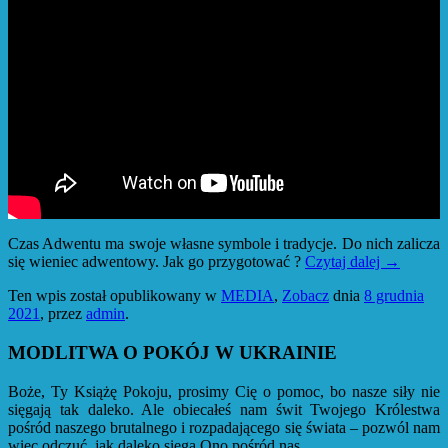
Czas Adwentu ma swoje własne symbole i tradycje. Do nich zalicza
się wieniec adwentowy. Jak go przygotować ?
Czytaj dalej
→
Ten wpis został opublikowany w
MEDIA
,
Zobacz
dnia
8 grudnia
2021
,
przez
admin
.
MODLITWA O POKÓJ W UKRAINIE
Boże, Ty Książę Pokoju, prosimy Cię o pomoc, bo nasze siły nie
sięgają tak daleko. Ale obiecałeś nam świt Twojego Królestwa
pośród naszego brutalnego i rozpadającego się świata – pozwól nam
więc odczuć, jak daleko sięga Ono pośród nas.