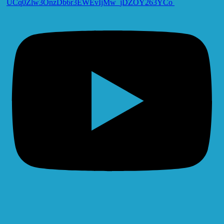
UCq0Zlw3OnzDb6r3EWEvIjMw_jDZOY263YCo