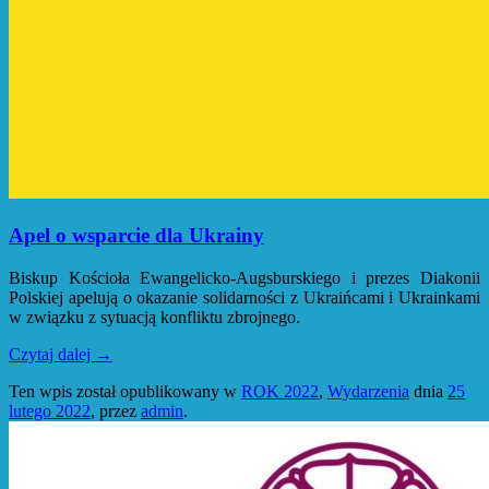
Apel o wsparcie dla Ukrainy
Biskup Kościoła Ewangelicko-Augsburskiego i prezes Diakonii
Polskiej apelują o okazanie solidarności z Ukraińcami i Ukrainkami
w związku z sytuacją konfliktu zbrojnego.
Czytaj dalej
→
Ten wpis został opublikowany w
ROK 2022
,
Wydarzenia
dnia
25
lutego 2022
,
przez
admin
.