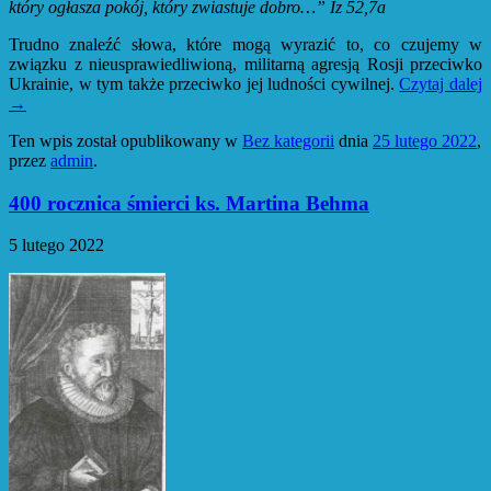
kt
óry ogłasza pok
ój, kt
óry zwiastuje dobro…” Iz 52,7a
Trudno znaleźć słowa, które mogą wyrazić to, co czujemy w
związku z nieusprawiedliwioną, militarną agresją Rosji przeciwko
Ukrainie, w tym także przeciwko jej ludności cywilnej.
Czytaj dalej
→
Ten wpis został opublikowany w
Bez kategorii
dnia
25 lutego 2022
,
przez
admin
.
400 rocznica śmierci ks. Martina Behma
5 lutego 2022