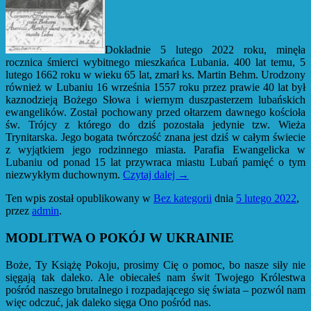
Dokładnie 5 lutego 2022 roku, minęła
rocznica śmierci wybitnego mieszkańca Lubania. 400 lat temu, 5
lutego 1662 roku w wieku 65 lat, zmarł ks. Martin Behm. Urodzony
również w Lubaniu 16 września 1557 roku przez prawie 40 lat był
kaznodzieją Bożego Słowa i wiernym duszpasterzem lubańskich
ewangelików. Został pochowany przed ołtarzem dawnego kościoła
św. Trójcy z którego do dziś pozostała jedynie tzw. Wieża
Trynitarska. Jego bogata twórczość znana jest dziś w całym świecie
z wyjątkiem jego rodzinnego miasta. Parafia Ewangelicka w
Lubaniu od ponad 15 lat przywraca miastu Lubań pamięć o tym
niezwykłym duchownym.
Czytaj dalej
→
Ten wpis został opublikowany w
Bez kategorii
dnia
5 lutego 2022
,
przez
admin
.
MODLITWA O POKÓJ W UKRAINIE
Boże, Ty Książę Pokoju, prosimy Cię o pomoc, bo nasze siły nie
sięgają tak daleko. Ale obiecałeś nam świt Twojego Królestwa
pośród naszego brutalnego i rozpadającego się świata – pozwól nam
więc odczuć, jak daleko sięga Ono pośród nas.