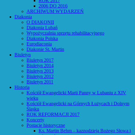
ROK 2017
2006 DO 2016
ARCHIWUM WYDARZEŃ
Diakonia
O DIAKONII
Diakonia Lubań
Wypożyczalnia sprzętu rehabilitacyjnego
Diakonia Polska
Eurodiaconia
Diakonie St. Martin
Biuletyn
Biuletyn 2017
Biuletyn 2014
Biuletyn 2013
Biuletyn 2012
Biuletyn 2011
Historia
Kościół Ewangelicki Marii Panny w Lubaniu z XIV
wieku
Kościół Ewangelicki na Górnych Łużycach i Dolnym
Śląsku
ROK REFORMACJI 2017
Koncerty
Postacie historyczne
Ks. Martin Behm – kaznodzieja Bożego Słowa i