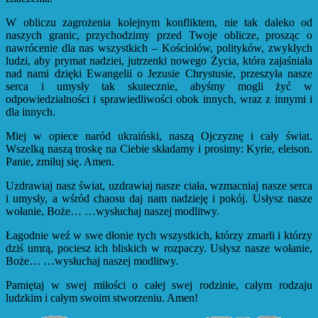
W obliczu zagrożenia kolejnym konfliktem, nie tak daleko od
naszych granic, przychodzimy przed Twoje oblicze, prosząc o
nawrócenie dla nas wszystkich – Kościołów, polityków, zwykłych
ludzi, aby prymat nadziei, jutrzenki nowego Życia, która zajaśniała
nad nami dzięki Ewangelii o Jezusie Chrystusie, przeszyła nasze
serca i umysły tak skutecznie, abyśmy mogli żyć w
odpowiedzialności i sprawiedliwości obok innych, wraz z innymi i
dla innych.
Miej w opiece naród ukraiński, naszą Ojczyznę i cały świat.
Wszelką naszą troskę na Ciebie składamy i prosimy: Kyrie, eleison.
Panie, zmiłuj się. Amen.
Uzdrawiaj nasz świat, uzdrawiaj nasze ciała, wzmacniaj nasze serca
i umysły, a wśród chaosu daj nam nadzieję i pokój. Usłysz nasze
wołanie, Boże… …wysłuchaj naszej modlitwy.
Łagodnie weź w swe dłonie tych wszystkich, którzy zmarli i którzy
dziś umrą, pociesz ich bliskich w rozpaczy. Usłysz nasze wołanie,
Boże… …wysłuchaj naszej modlitwy.
Pamiętaj w swej miłości o całej swej rodzinie, całym rodzaju
ludzkim i całym swoim stworzeniu. Amen!