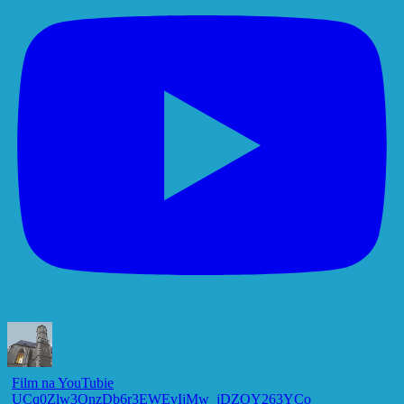
Film na YouTubie
UCq0Zlw3OnzDb6r3EWEvIjMw_jDZOY263YCo