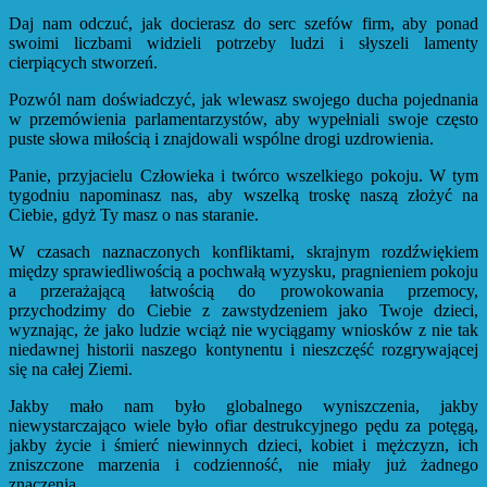
Daj nam odczuć, jak docierasz do serc szefów firm, aby ponad
swoimi liczbami widzieli potrzeby ludzi i słyszeli lamenty
cierpiących stworzeń.
Pozwól nam doświadczyć, jak wlewasz swojego ducha pojednania
w przemówienia parlamentarzystów, aby wypełniali swoje często
puste słowa miłością i znajdowali wspólne drogi uzdrowienia.
Panie, przyjacielu Człowieka i twórco wszelkiego pokoju. W tym
tygodniu napominasz nas, aby wszelką troskę naszą złożyć na
Ciebie, gdyż Ty masz o nas staranie.
W czasach naznaczonych konfliktami, skrajnym rozdźwiękiem
między sprawiedliwością a pochwałą wyzysku, pragnieniem pokoju
a przerażającą łatwością do prowokowania przemocy,
przychodzimy do Ciebie z zawstydzeniem jako Twoje dzieci,
wyznając, że jako ludzie wciąż nie wyciągamy wniosków z nie tak
niedawnej historii naszego kontynentu i nieszczęść rozgrywającej
się na całej Ziemi.
Jakby mało nam było globalnego wyniszczenia, jakby
niewystarczająco wiele było ofiar destrukcyjnego pędu za potęgą,
jakby życie i śmierć niewinnych dzieci, kobiet i mężczyzn, ich
zniszczone marzenia i codzienność, nie miały już żadnego
znaczenia.