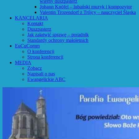
wierny duszpasterz
Johann Knöfel – lubański muzyk i kompozytor
Valentin Trozendorf z Trójcy – nauczyciel Śląska
KANCELARIA
Kontakt
Duszpasterz
Jak załatwić sprawę – poradnik
Standardy ochrony małoletnich
EuCuComm
O konferencji
Strona konferencji
MEDIA
Zobacz
Napisali o nas
Ewangelickie ABC