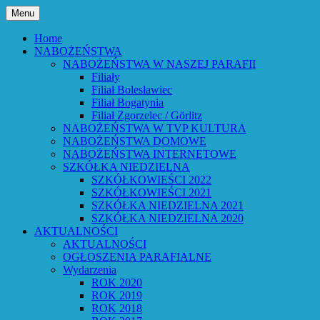
Przejdź
Menu
do
Bóg powiedział: Oto wszystko nowym
Parafia Ewangelicko-
treści
Home
czynię – Obj 21,5 – Słowo Boże Roku
NABOŻEŃSTWA
Augsburska w Lubaniu
NABOŻEŃSTWA W NASZEJ PARAFII
Pańskiego 2026
Filiały
Filiał Bolesławiec
Filiał Bogatynia
Filiał Zgorzelec / Görlitz
NABOŻEŃSTWA W TVP KULTURA
NABOŻEŃSTWA DOMOWE
NABOŻEŃSTWA INTERNETOWE
SZKÓŁKA NIEDZIELNA
SZKÓŁKOWIEŚCI 2022
SZKÓŁKOWIEŚCI 2021
SZKÓŁKA NIEDZIELNA 2021
SZKÓŁKA NIEDZIELNA 2020
AKTUALNOŚCI
AKTUALNOŚCI
OGŁOSZENIA PARAFIALNE
Wydarzenia
ROK 2020
ROK 2019
ROK 2018