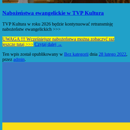
Nabożeństwa ewangelickie w TVP Kultura
TVP Kultura w roku 2026 będzie kontynuować retransmisję
nabożeństw ewangelickich >>>
UWAGA !!! Wcześniejsze nabożeństwa można zobaczyć raz
jeszcze tutaj >>>
Czytaj dalej
→
Ten wpis został opublikowany w
Bez kategorii
dnia
28 lutego 2022
,
przez
admin
.