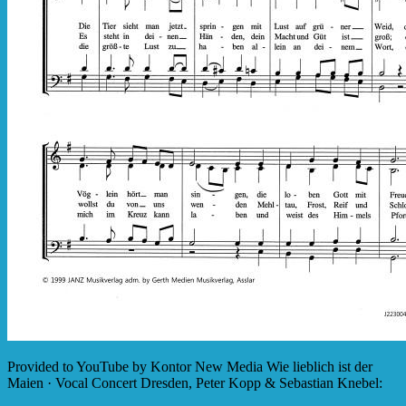
Provided to YouTube by Kontor New Media Wie lieblich ist der
Maien · Vocal Concert Dresden, Peter Kopp & Sebastian Knebel: