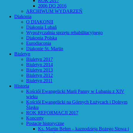
ROK 2017
2006 DO 2016
ARCHIWUM WYDARZEŃ
Diakonia
O DIAKONII
Diakonia Lubań
Wypożyczalnia sprzętu rehabilitacyjnego
Diakonia Polska
Eurodiaconia
Diakonie St. Martin
Biuletyn
Biuletyn 2017
Biuletyn 2014
Biuletyn 2013
Biuletyn 2012
Biuletyn 2011
Historia
Kościół Ewangelicki Marii Panny w Lubaniu z XIV
wieku
Kościół Ewangelicki na Górnych Łużycach i Dolnym
Śląsku
ROK REFORMACJI 2017
Koncerty
Postacie historyczne
Ks. Martin Behm – kaznodzieja Bożego Słowa i