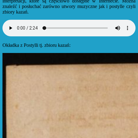
interpretacji, które są częściowo dostępne w Internecie. Można
znaleźć i posłuchać zarówno utwory muzyczne jak i postylle czyli
zbiory kazań.
Okładka z Postylli tj. zbioru kazań: