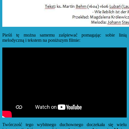
Pieśń tę można samemu zaśpiewać pomagając sobie linią
melodyczną i tekstem na poniższym filmie:
Twórczość tego wybitnego duchownego doczekała się wielu