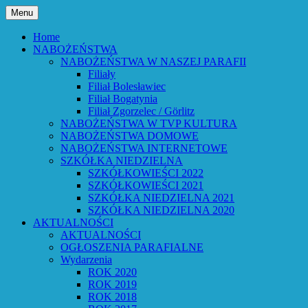
Przejdź
Menu
do
Bóg powiedział: Oto wszystko nowym
Parafia Ewangelicko-
treści
Home
czynię – Obj 21,5 – Słowo Boże Roku
NABOŻEŃSTWA
Augsburska w Lubaniu
NABOŻEŃSTWA W NASZEJ PARAFII
Pańskiego 2026
Filiały
Filiał Bolesławiec
Filiał Bogatynia
Filiał Zgorzelec / Görlitz
NABOŻEŃSTWA W TVP KULTURA
NABOŻEŃSTWA DOMOWE
NABOŻEŃSTWA INTERNETOWE
SZKÓŁKA NIEDZIELNA
SZKÓŁKOWIEŚCI 2022
SZKÓŁKOWIEŚCI 2021
SZKÓŁKA NIEDZIELNA 2021
SZKÓŁKA NIEDZIELNA 2020
AKTUALNOŚCI
AKTUALNOŚCI
OGŁOSZENIA PARAFIALNE
Wydarzenia
ROK 2020
ROK 2019
ROK 2018