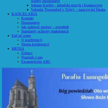
wierny duszpasterz
Johann Knöfel – lubański muzyk i kompozytor
Valentin Trozendorf z Trójcy – nauczyciel Śląska
KANCELARIA
Kontakt
Duszpasterz
Jak załatwić sprawę – poradnik
Standardy ochrony małoletnich
EuCuComm
O konferencji
Strona konferencji
MEDIA
Zobacz
Napisali o nas
Ewangelickie ABC