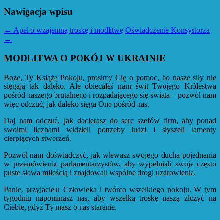
Nawigacja wpisu
←
Apel o wzajemną troskę i modlitwę
Oświadczenie Konsystorza
→
MODLITWA O POKÓJ W UKRAINIE
Boże, Ty Książę Pokoju, prosimy Cię o pomoc, bo nasze siły nie
sięgają tak daleko. Ale obiecałeś nam świt Twojego Królestwa
pośród naszego brutalnego i rozpadającego się świata – pozwól nam
więc odczuć, jak daleko sięga Ono pośród nas.
Daj nam odczuć, jak docierasz do serc szefów firm, aby ponad
swoimi liczbami widzieli potrzeby ludzi i słyszeli lamenty
cierpiących stworzeń.
Pozwól nam doświadczyć, jak wlewasz swojego ducha pojednania
w przemówienia parlamentarzystów, aby wypełniali swoje często
puste słowa miłością i znajdowali wspólne drogi uzdrowienia.
Panie, przyjacielu Człowieka i twórco wszelkiego pokoju. W tym
tygodniu napominasz nas, aby wszelką troskę naszą złożyć na
Ciebie, gdyż Ty masz o nas staranie.