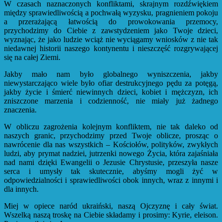
W czasach naznaczonych konfliktami, skrajnym rozdźwiękiem
między sprawiedliwością a pochwałą wyzysku, pragnieniem pokoju
a przerażającą łatwością do prowokowania przemocy,
przychodzimy do Ciebie z zawstydzeniem jako Twoje dzieci,
wyznając, że jako ludzie wciąż nie wyciągamy wniosków z nie tak
niedawnej historii naszego kontynentu i nieszczęść rozgrywającej
się na całej Ziemi.
Jakby mało nam było globalnego wyniszczenia, jakby
niewystarczająco wiele było ofiar destrukcyjnego pędu za potęgą,
jakby życie i śmierć niewinnych dzieci, kobiet i mężczyzn, ich
zniszczone marzenia i codzienność, nie miały już żadnego
znaczenia.
W obliczu zagrożenia kolejnym konfliktem, nie tak daleko od
naszych granic, przychodzimy przed Twoje oblicze, prosząc o
nawrócenie dla nas wszystkich – Kościołów, polityków, zwykłych
ludzi, aby prymat nadziei, jutrzenki nowego Życia, która zajaśniała
nad nami dzięki Ewangelii o Jezusie Chrystusie, przeszyła nasze
serca i umysły tak skutecznie, abyśmy mogli żyć w
odpowiedzialności i sprawiedliwości obok innych, wraz z innymi i
dla innych.
Miej w opiece naród ukraiński, naszą Ojczyznę i cały świat.
Wszelką naszą troskę na Ciebie składamy i prosimy: Kyrie, eleison.