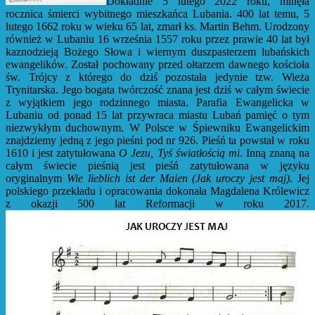
Dokładnie 5 lutego 2022 roku, minęła
rocznica śmierci wybitnego mieszkańca Lubania. 400 lat temu, 5
lutego 1662 roku w wieku 65 lat, zmarł ks. Martin Behm. Urodzony
również w Lubaniu 16 września 1557 roku przez prawie 40 lat był
kaznodzieją Bożego Słowa i wiernym duszpasterzem lubańskich
ewangelików. Został pochowany przed ołtarzem dawnego kościoła
św. Trójcy z którego do dziś pozostała jedynie tzw. Wieża
Trynitarska. Jego bogata twórczość znana jest dziś w całym świecie
z wyjątkiem jego rodzinnego miasta. Parafia Ewangelicka w
Lubaniu od ponad 15 lat przywraca miastu Lubań pamięć o tym
niezwykłym duchownym.
W Polsce w Śpiewniku Ewangelickim
znajdziemy jedną z jego pieśni pod nr 926. Pieśń ta powstał w roku
1610 i jest zatytułowana
O Jezu, Tyś światłością mi
. Inną znaną na
całym świecie pieśnią jest pieśń zatytułowana w języku
oryginalnym
Wie lieblich ist der Maien (Jak uroczy jest maj)
. Jej
polskiego przekładu i opracowania dokonała Magdalena Królewicz
z okazji 500 lat Reformacji w roku 2017.