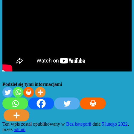
Podziel się tymi informacjami
Ten wpis został opublikowany w
Bez kategorii
dnia
5 lutego 2022
,
przez
admin
.