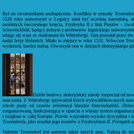
Był on zwolennikiem anabaptyzmu. Konflikty te zmusiły Trozendorf
1526 roku uniwersytet w Legnicy miał być uczelnią luterańską, u
osobistych ówczesnego księcia, Fryderyka II z linii Piastów – z
Schwenckfeld, będący jednym z profesorów legnickiego uniwersytetu
udając się wraz ze studentami do Wittenbergi. Tam pozostał przez dw
nadal Jerzy Helmrich. Miało to miejsce w roku 1531. Wówczas Troze
wydarzeń, bardzo trafną. Otworzyła ona w dziejach złotoryjskiego gi
Dzieło budowy złotoryjskiej szkoły rozpoczął od n
nauczania. Z Wittenbergi sprowadził trzech wykwalifikowanych nauczy
szkole pusty od czasów reformacji klasztor franciszkański. Zło
zorganizowaną, funkcjonującą w oparciu o własny system organizacy
i rozgłosu w całej Europie. Przede wszystkim wysoka dyscyplina i 
Trozendorfa, jako rezultat jego rozmów z Fryderykiem II.
Porządek s
Valentin Trozendorf jest autorem także innych prac. Należą do ni