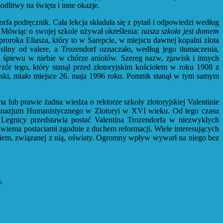
dlitwy na święta i inne okazje.
rfa podręcznik. Cała lekcja składała się z pytań i odpowiedzi według
. Mówiąc o swojej szkole używał określenia:
nasza szkoła jest domem
proroka Eliasza, który to w Sarepcie, w miejscu dawnej kopalni złota
silny od valere, a Trozendorf oznaczało, według jego tłumaczenia,
 śpiewu w niebie w chórze aniołów. Szereg nazw, zjawisk i innych
ór tego, który stanął przed złotoryjskim kościołem w roku 1908 z
ski, miało miejsce 26. maja 1996 roku. Pomnik stanął w tym samym
 lub prawie żadna wiedza o rektorze szkoły złotoryjskiej Valentinie
Gimnazjum Humanistycznego w Złotoryi w XVI wieku. Od tego czasu
w Legnicy przedstawia postać Valentina Trozendorfa w niezwykłych
wiema postaciami zgodnie z duchem reformacji. Wiele interesujących
kiem, związanej z nią, oświaty. Ogromny wpływ wywarł na niego bez
n
.