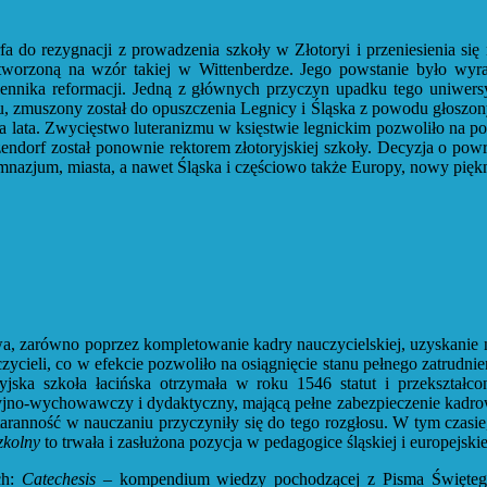
a do rezygnacji z prowadzenia szkoły w Złotoryi i przeniesienia się
tworzoną na wzór takiej w Wittenberdze. Jego powstanie było wyraz
wolennika reformacji. Jedną z głównych przyczyn upadku tego uniwer
, zmuszony został do opuszczenia Legnicy i Śląska z powodu głoszonyc
a lata. Zwycięstwo luteranizmu w księstwie legnickim pozwoliło na po
ndorf został ponownie rektorem złotoryjskiej szkoły. Decyzja o powro
mnazjum, miasta, a nawet Śląska i częściowo także Europy, nowy piękn
owa, zarówno poprzez kompletowanie kadry nauczycielskiej, uzyskani
cieli, co w efekcie pozwoliło na osiągnięcie stanu pełnego zatrudnie
toryjska szkoła łacińska otrzymała w roku 1546 statut i przekszt
jno-wychowawczy i dydaktyczny, mającą pełne zabezpieczenie kadrowe
staranność w nauczaniu przyczyniły się do tego rozgłosu. W tym czasi
zkolny
to trwała i zasłużona pozycja w pedagogice śląskiej i europejskie
ch:
Catechesis
– kompendium wiedzy pochodzącej z Pisma Święte