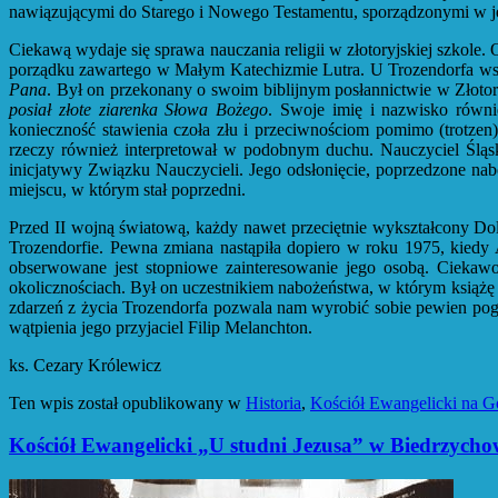
nawiązującymi do Starego i Nowego Testamentu, sporządzonymi w ję
Ciekawą wydaje się sprawa nauczania religii w złotoryjskiej szkole.
porządku zawartego w Małym Katechizmie Lutra. U Trozendorfa wszys
Pana
. Był on przekonany o swoim biblijnym posłannictwie w Złotoryi
posiał złote ziarenka Słowa Bożego
. Swoje imię i nazwisko równie
konieczność stawienia czoła złu i przeciwnościom pomimo (trotze
rzeczy również interpretował w podobnym duchu. Nauczyciel Śląsk
inicjatywy Związku Nauczycieli. Jego odsłonięcie, poprzedzone n
miejscu, w którym stał poprzedni.
Przed II wojną światową, każdy nawet przeciętnie wykształcony Doln
Trozendorfie. Pewna zmiana nastąpiła dopiero w roku 1975, kied
obserwowane jest stopniowe zainteresowanie jego osobą. Ciekawos
okolicznościach. Był on uczestnikiem nabożeństwa, w którym książę
zdarzeń z życia Trozendorfa pozwala nam wyrobić sobie pewien pog
wątpienia jego przyjaciel Filip Melanchton.
ks. Cezary Królewicz
Ten wpis został opublikowany w
Historia
,
Kościół Ewangelicki na G
Kościół Ewangelicki „U studni Jezusa” w Biedrzycho