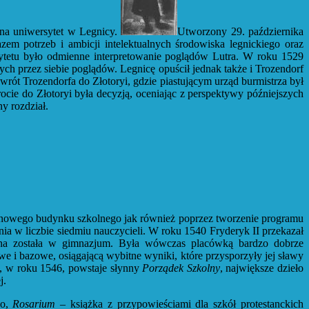
 na uniwersytet w Legnicy.
Utworzony 29. października
em potrzeb i ambicji intelektualnych środowiska legnickiego oraz
sytetu było odmienne interpretowanie poglądów Lutra. W roku 1529
h przez siebie poglądów. Legnicę opuścił jednak także i Trozendorf
wrót Trozendorfa do Złotoryi, gdzie piastującym urząd burmistrza był
cie do Złotoryi była decyzją, oceniając z perspektywy późniejszych
y rozdział.
e nowego budynku szkolnego jak również poprzez tworzenie programu
nia w liczbie siedmiu nauczycieli. W roku 1540 Fryderyk II przekazał
ałcona została w gimnazjum. Była wówczas placówką bardzo dobrze
 i bazowe, osiągającą wybitne wyniki, które przysporzyły jej sławy
e, w roku 1546, powstaje słynny
Porządek Szkolny
, największe dzieło
j.
go,
Rosarium
– książka z przypowieściami dla szkół protestanckich