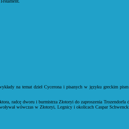
 Testament.
wykłady na temat dzieł Cycerona i pisanych w języku greckim pism
ektora, radcę dworu i burmistrza Złotoryi do zaproszenia Trozendorfa 
ywoływał wówczas w Złotoryi, Legnicy i okolicach Caspar Schwenckfe