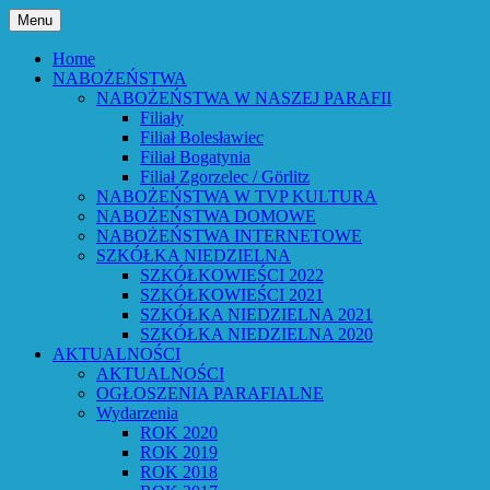
Przejdź
Menu
do
Bóg powiedział: Oto wszystko nowym czyni
Parafia Ewangelicko-Augsburs
treści
Home
NABOŻEŃSTWA
NABOŻEŃSTWA W NASZEJ PARAFII
Filiały
Filiał Bolesławiec
Filiał Bogatynia
Filiał Zgorzelec / Görlitz
NABOŻEŃSTWA W TVP KULTURA
NABOŻEŃSTWA DOMOWE
NABOŻEŃSTWA INTERNETOWE
SZKÓŁKA NIEDZIELNA
SZKÓŁKOWIEŚCI 2022
SZKÓŁKOWIEŚCI 2021
SZKÓŁKA NIEDZIELNA 2021
SZKÓŁKA NIEDZIELNA 2020
AKTUALNOŚCI
AKTUALNOŚCI
OGŁOSZENIA PARAFIALNE
Wydarzenia
ROK 2020
ROK 2019
ROK 2018