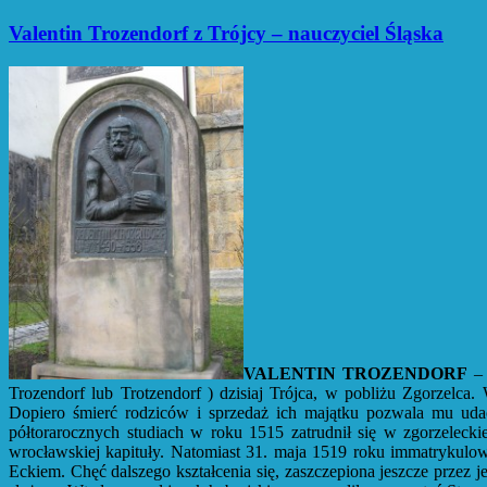
Valentin Trozendorf z Trójcy – nauczyciel Śląska
VALENTIN TROZENDORF
– 
Trozendorf lub Trotzendorf ) dzisiaj Trójca, w pobliżu Zgorzelc
Dopiero śmierć rodziców i sprzedaż ich majątku pozwala mu uda
półtorarocznych studiach w roku 1515 zatrudnił się w zgorzelecki
wrocławskiej kapituły. Natomiast 31. maja 1519 roku immatrykulow
Eckiem. Chęć dalszego kształcenia się, zaszczepiona jeszcze przez je