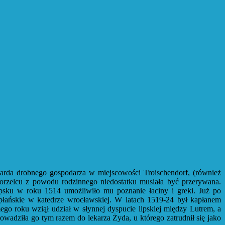
nharda drobnego gospodarza w miejscowości Troischendorf, (również
gorzelcu z powodu rodzinnego niedostatku musiała być przerywana.
psku w roku 1514 umożliwiło mu poznanie łaciny i greki. Już po
kapłańskie w katedrze wrocławskiej. W latach 1519-24 był kapłanem
go roku wziął udział w słynnej dyspucie lipskiej między Lutrem, a
rowadziła go tym razem do lekarza Żyda, u którego zatrudnił się jako