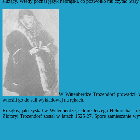
służący. Wtedy poznał język hebrajski, co pozwoliło mu czytać Stary
W Wittenberdze Trozendorf prowadził 
wnosili go do sali wykładowej na rękach.
Rozgłos, jaki zyskał w Wittenberdze, skłonił Jerzego Helmricha – r
Złotoryi Trozendorf został w latach 1525-27. Spore zamieszanie w