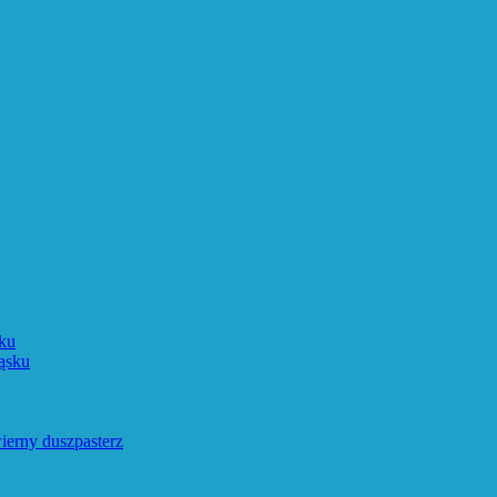
ku
ąsku
ierny duszpasterz