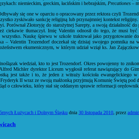
zykach: niemieckim, greckim, łacińskim i hebrajskim,
Precationes
– mo
 Odbywały się one w oparciu o opracowany przez rektora czyli Trozendo
tko zyskiwało sankcję religijną lub przynajmniej kontekst religijny
. Porównał Złotoryję do starożytnej Sarepty, a swoją działalność do 
ż ciekawie tłumaczył. Imię Valentin odnosił do tego, że musi być 
n) wszystko. Naukę śpiewu w szkole traktował jako przygotowanie do
a – Valentin Trozendorf doczekał się dzisiaj swojego pomnika na wz
abożeństwem ekumenicznym, w którym udział wziął ks. Jan Zajączkow
oślązak wiedział, kto to jest Trozendorf. Okres powojenny to znikoma
y Alfred Michler dyrektor Liceum wygłosił referat nawiązujący do 
tką jest także i to, że jeden z witraży kościoła ewangelickiego 
 Fryderyk II wraz ze swoją małżonką przyjmują Komunię Świętą pod d
ląd o człowieku, który stał się oddanym sprawie reformacji orędowni
órnych Łużycach i Dolnym Śląsku
dnia
30 listopada 2010
,
przez
admi
wicach