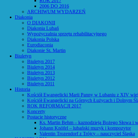
ROK 2017
2006 DO 2016
ARCHIWUM WYDARZEŃ
Diakonia
O DIAKONII
Diakonia Lubań
Wypożyczalnia sprzętu rehabilitacyjnego
Diakonia Polska
Eurodiaconia
Diakonie St. Martin
Biuletyn
Biuletyn 2017
Biuletyn 2014
Biuletyn 2013
Biuletyn 2012
Biuletyn 2011
Historia
Kościół Ewangelicki Marii Panny w Lubaniu z XIV wie
Kościół Ewangelicki na Górnych Łużycach i Dolnym Śl
ROK REFORMACJI 2017
Koncerty
Postacie historyczne
Ks. Martin Behm – kaznodzieja Bożego Słowa i w
Johann Knöfel – lubański muzyk i kompozytor
Valentin Trozendorf z Trójcy – nauczyciel Śląska