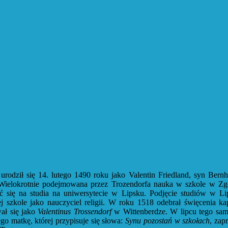
urodził się 14. lutego 1490 roku jako Valentin Friedland, syn Ber
a. Wielokrotnie podejmowana przez Trozendorfa nauka w szkole w Z
ć się na studia na uniwersytecie w Lipsku. Podjęcie studiów w Li
ej szkole jako nauczyciel religii. W roku 1518 odebrał święcenia 
ał się jako
Valentinus Trossendorf
w Wittenberdze. W lipcu tego same
go matkę, której przypisuje się słowa:
Synu pozostań w szkołach
, zap