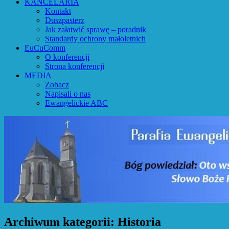
KANCELARIA
Kontakt
Duszpasterz
Jak załatwić sprawę – poradnik
Standardy ochrony małoletnich
EuCuComm
O konferencji
Strona konferencji
MEDIA
Zobacz
Napisali o nas
Ewangelickie ABC
Archiwum kategorii:
Historia