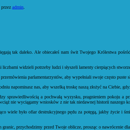
,
przez
admin
.
ięgają tak daleko. Ale obiecałeś nam świt Twojego Królestwa pośró
liczbami widzieli potrzeby ludzi i słyszeli lamenty cierpiących stworz
zemówienia parlamentarzystów, aby wypełniali swoje często puste sł
dniu napominasz nas, aby wszelką troskę naszą złożyć na Ciebie, gdyż
dzy sprawiedliwością a pochwałą wyzysku, pragnieniem pokoju a pr
wciąż nie wyciągamy wniosków z nie tak niedawnej historii naszego kon
o wiele było ofiar destrukcyjnego pędu za potęgą, jakby życie i śmi
h granic, przychodzimy przed Twoje oblicze, prosząc o nawrócenie dl