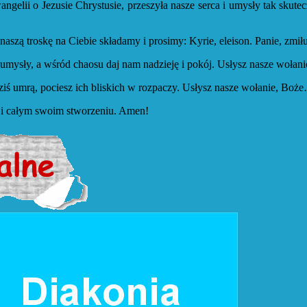
wangelii o Jezusie Chrystusie, przeszyła nasze serca i umysły tak sku
naszą troskę na Ciebie składamy i prosimy: Kyrie, eleison. Panie, zmił
 i umysły, a wśród chaosu daj nam nadzieję i pokój. Usłysz nasze woł
dziś umrą, pociesz ich bliskich w rozpaczy. Usłysz nasze wołanie, Bo
im i całym swoim stworzeniu. Amen!