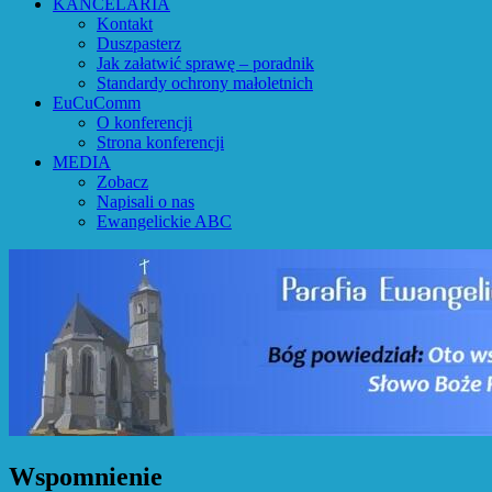
KANCELARIA
Kontakt
Duszpasterz
Jak załatwić sprawę – poradnik
Standardy ochrony małoletnich
EuCuComm
O konferencji
Strona konferencji
MEDIA
Zobacz
Napisali o nas
Ewangelickie ABC
Wspomnienie