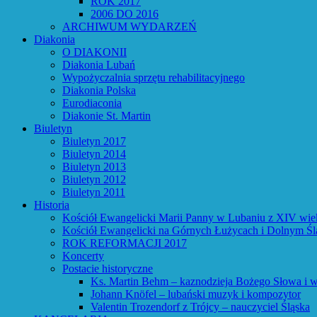
ROK 2017
2006 DO 2016
ARCHIWUM WYDARZEŃ
Diakonia
O DIAKONII
Diakonia Lubań
Wypożyczalnia sprzętu rehabilitacyjnego
Diakonia Polska
Eurodiaconia
Diakonie St. Martin
Biuletyn
Biuletyn 2017
Biuletyn 2014
Biuletyn 2013
Biuletyn 2012
Biuletyn 2011
Historia
Kościół Ewangelicki Marii Panny w Lubaniu z XIV wie
Kościół Ewangelicki na Górnych Łużycach i Dolnym Śl
ROK REFORMACJI 2017
Koncerty
Postacie historyczne
Ks. Martin Behm – kaznodzieja Bożego Słowa i w
Johann Knöfel – lubański muzyk i kompozytor
Valentin Trozendorf z Trójcy – nauczyciel Śląska