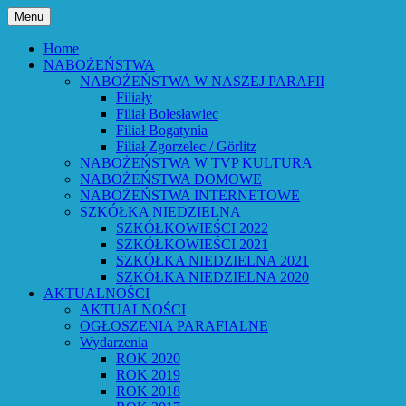
Przejdź
Menu
do
Bóg powiedział: Oto wszystko nowym czyni
Parafia Ewangelicko-Augsburs
treści
Home
NABOŻEŃSTWA
NABOŻEŃSTWA W NASZEJ PARAFII
Filiały
Filiał Bolesławiec
Filiał Bogatynia
Filiał Zgorzelec / Görlitz
NABOŻEŃSTWA W TVP KULTURA
NABOŻEŃSTWA DOMOWE
NABOŻEŃSTWA INTERNETOWE
SZKÓŁKA NIEDZIELNA
SZKÓŁKOWIEŚCI 2022
SZKÓŁKOWIEŚCI 2021
SZKÓŁKA NIEDZIELNA 2021
SZKÓŁKA NIEDZIELNA 2020
AKTUALNOŚCI
AKTUALNOŚCI
OGŁOSZENIA PARAFIALNE
Wydarzenia
ROK 2020
ROK 2019
ROK 2018