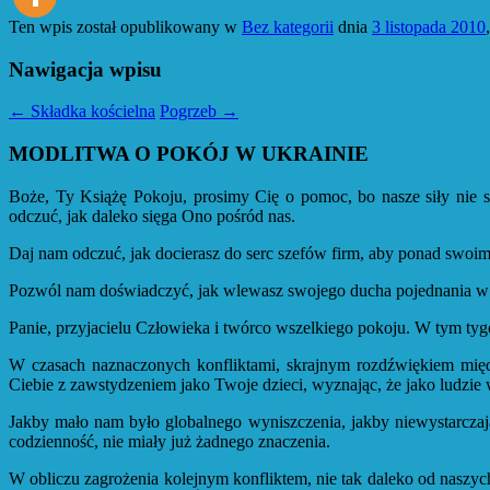
Ten wpis został opublikowany w
Bez kategorii
dnia
3 listopada 2010
Nawigacja wpisu
←
Składka kościelna
Pogrzeb
→
MODLITWA O POKÓJ W UKRAINIE
Boże, Ty Książę Pokoju, prosimy Cię o pomoc, bo nasze siły nie s
odczuć, jak daleko sięga Ono pośród nas.
Daj nam odczuć, jak docierasz do serc szefów firm, aby ponad swoimi 
Pozwól nam doświadczyć, jak wlewasz swojego ducha pojednania w pr
Panie, przyjacielu Człowieka i twórco wszelkiego pokoju. W tym tygo
W czasach naznaczonych konfliktami, skrajnym rozdźwiękiem mię
Ciebie z zawstydzeniem jako Twoje dzieci, wyznając, że jako ludzie 
Jakby mało nam było globalnego wyniszczenia, jakby niewystarczając
codzienność, nie miały już żadnego znaczenia.
W obliczu zagrożenia kolejnym konfliktem, nie tak daleko od naszyc