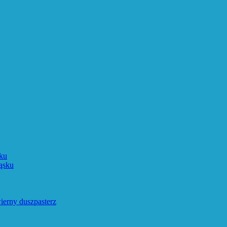
ku
ąsku
ierny duszpasterz