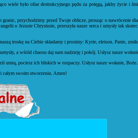
o wiele było ofiar destrukcyjnego pędu za potęgą, jakby życie i śmi
h granic, przychodzimy przed Twoje oblicze, prosząc o nawrócenie dl
wangelii o Jezusie Chrystusie, przeszyła nasze serca i umysły tak sku
naszą troskę na Ciebie składamy i prosimy: Kyrie, eleison. Panie, zmił
 i umysły, a wśród chaosu daj nam nadzieję i pokój. Usłysz nasze woł
dziś umrą, pociesz ich bliskich w rozpaczy. Usłysz nasze wołanie, Bo
im i całym swoim stworzeniu. Amen!