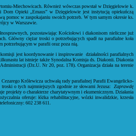
omiu-Miechowicach. Również wówczas powstał w Dzięgielowie k.
cki Dom Opieki „Emaus” w Dzięgielowie jest instytucją opiekuńczą
wą pomoc w zaspokajaniu swoich potrzeb. W tym samym okresie ks.
Trójcy w Warszawie.
ełnosprawnych, pozostawiając Kościołowi i diakonisom nieliczne już
ch. Główny ciężar troski o potrzebujących spadł na parafialne koła
m potrzebującym w parafii oraz poza nią.
omisji jest koordynowanie i inspirowanie działalności parafialnych
kunastu lat istnieje także Synodalna Komisja ds. Diakonii. Diakonia
ministracji (Dz.U. Nr 20, poz. 178). Organizacja działa na terenie
 Cezarego Królewicza uchwałą rady parafialnej Parafii Ewangelicko-
 troski o tych najmniejszych zgodnie ze słowami Jezusa:
Zaprawdę
uje projekty o charakterze charytatywnym i ekumenicznym. Działania
życzalnia oferuje: łóżka rehabilitacyjne, wózki inwalidzkie, krzesła
telefoniczny: 602 238 611.