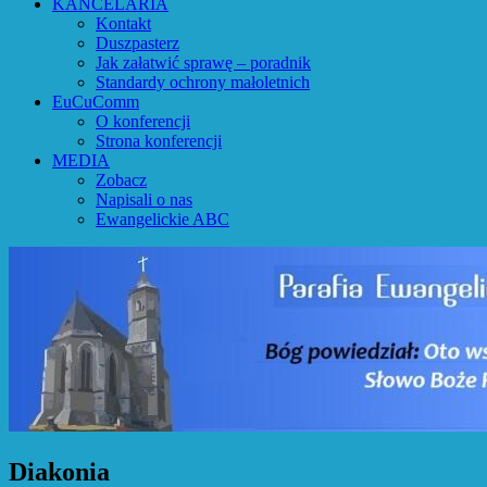
KANCELARIA
Kontakt
Duszpasterz
Jak załatwić sprawę – poradnik
Standardy ochrony małoletnich
EuCuComm
O konferencji
Strona konferencji
MEDIA
Zobacz
Napisali o nas
Ewangelickie ABC
Diakonia