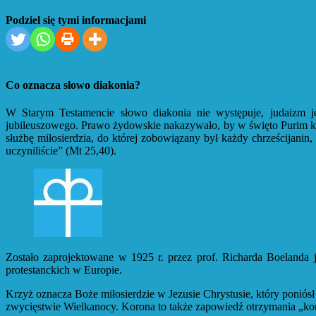
Podziel się tymi informacjami
Co oznacza słowo diakonia?
W Starym Testamencie słowo diakonia nie występuje, judaizm je
jubileuszowego. Prawo żydowskie nakazywało, by w święto Purim ka
służbę miłosierdzia, do której zobowiązany był każdy chrześcijan
uczyniliście” (Mt 25,40).
Zostało zaprojektowane w 1925 r. przez prof. Richarda Boelanda 
protestanckich w Europie.
Krzyż oznacza Boże miłosierdzie w Jezusie Chrystusie, który ponió
zwycięstwie Wielkanocy. Korona to także zapowiedź otrzymania „ko