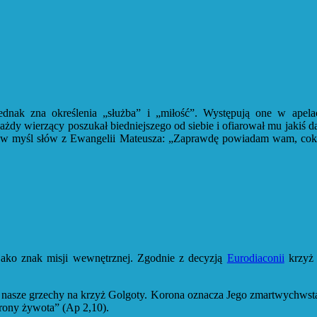
dnak zna określenia „służba” i „miłość”. Występują one w apela
żdy wierzący poszukał biedniejszego od siebie i ofiarował mu jakiś 
in, w myśl słów z Ewangelii Mateusza: „Zaprawdę powiadam wam, coko
jako znak misji wewnętrznej. Zgodnie z decyzją
Eurodiaconii
krzyż 
sł nasze grzechy na krzyż Golgoty. Korona oznacza Jego zmartwychwst
rony żywota” (Ap 2,10).