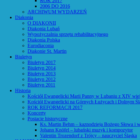
ROK 2017
2006 DO 2016
ARCHIWUM WYDARZEŃ
Diakonia
O DIAKONII
Diakonia Lubań
Wypożyczalnia sprzętu rehabilitacyjnego
Diakonia Polska
Eurodiaconia
Diakonie St. Martin
Biuletyn
Biuletyn 2017
Biuletyn 2014
Biuletyn 2013
Biuletyn 2012
Biuletyn 2011
Historia
Kościół Ewangelicki Marii Panny w Lubaniu z XIV wie
Kościół Ewangelicki na Górnych Łużycach i Dolnym Śl
ROK REFORMACJI 2017
Koncerty
Postacie historyczne
Ks. Martin Behm – kaznodzieja Bożego Słowa i w
Johann Knöfel – lubański muzyk i kompozytor
Valentin Trozendorf z Trójcy – nauczyciel Śląska