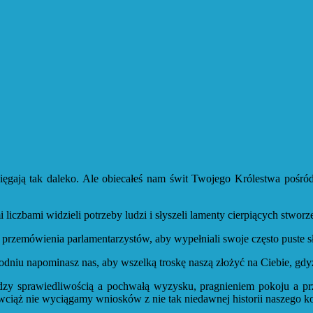
ięgają tak daleko. Ale obiecałeś nam świt Twojego Królestwa pośró
liczbami widzieli potrzeby ludzi i słyszeli lamenty cierpiących stworz
zemówienia parlamentarzystów, aby wypełniali swoje często puste sł
dniu napominasz nas, aby wszelką troskę naszą złożyć na Ciebie, gdyż
dzy sprawiedliwością a pochwałą wyzysku, pragnieniem pokoju a pr
wciąż nie wyciągamy wniosków z nie tak niedawnej historii naszego kon