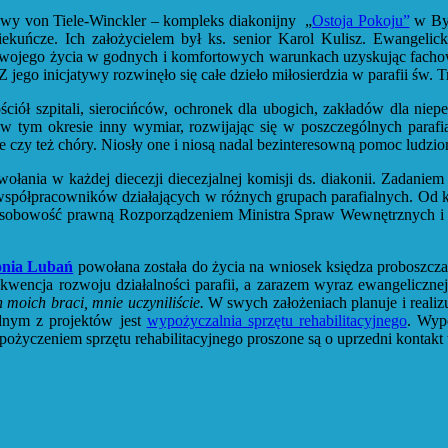
Ewy von Tiele-Winckler – kompleks diakonijny „
Ostoja Pokoju”
w Byt
iekuńcze. Ich założycielem był ks. senior Karol Kulisz. Ewangeli
 swojego życia w godnych i komfortowych warunkach uzyskując facho
jego inicjatywy rozwinęło się całe dzieło miłosierdzia w parafii św. 
ciół szpitali, sierocińców, ochronek dla ubogich, zakładów dla niep
a w tym okresie inny wymiar, rozwijając się w poszczególnych parafia
e czy też chóry. Niosły one i niosą nadal bezinteresowną pomoc ludzio
nia w każdej diecezji diecezjalnej komisji ds. diakonii. Zadaniem k
współpracowników działających w różnych grupach parafialnych. Od kil
 osobowość prawną Rozporządzeniem Ministra Spraw Wewnętrznych i Ad
onia Lubań
powołana została do życia na wniosek księdza proboszcza
wencja rozwoju działalności parafii, a zarazem wyraz ewangelicznej
 moich braci, mnie uczyniliście.
W swych założeniach planuje i realiz
ednym z projektów jest
wypożyczalnia sprzętu rehabilitacyjnego
. Wypo
ypożyczeniem sprzętu rehabilitacyjnego proszone są o uprzedni kontakt 