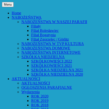
Przejdź
Menu
do
Bóg powiedział: Oto wszystko nowym czyni
Parafia Ewangelicko-Augsburs
treści
Home
NABOŻEŃSTWA
NABOŻEŃSTWA W NASZEJ PARAFII
Filiały
Filiał Bolesławiec
Filiał Bogatynia
Filiał Zgorzelec / Görlitz
NABOŻEŃSTWA W TVP KULTURA
NABOŻEŃSTWA DOMOWE
NABOŻEŃSTWA INTERNETOWE
SZKÓŁKA NIEDZIELNA
SZKÓŁKOWIEŚCI 2022
SZKÓŁKOWIEŚCI 2021
SZKÓŁKA NIEDZIELNA 2021
SZKÓŁKA NIEDZIELNA 2020
AKTUALNOŚCI
AKTUALNOŚCI
OGŁOSZENIA PARAFIALNE
Wydarzenia
ROK 2020
ROK 2019
ROK 2018