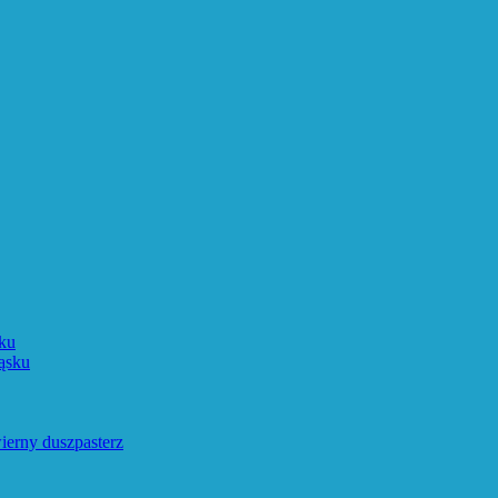
ku
ąsku
ierny duszpasterz