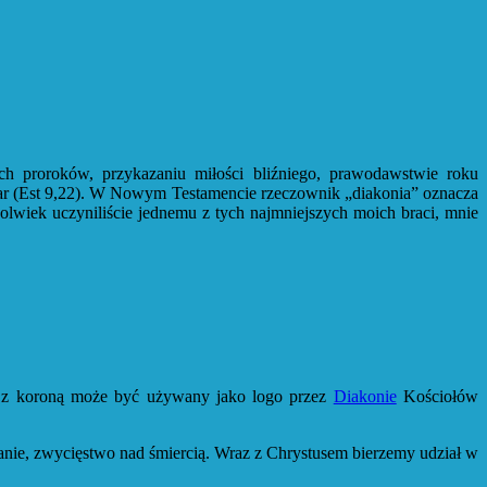
ch proroków, przykazaniu miłości bliźniego, prawodawstwie roku
dar (Est 9,22). W Nowym Testamencie rzeczownik „diakonia” oznacza
lwiek uczyniliście jednemu z tych najmniejszych moich braci, mnie
z koroną może być używany jako logo przez
Diakonie
Kościołów
anie, zwycięstwo nad śmiercią. Wraz z Chrystusem bierzemy udział w