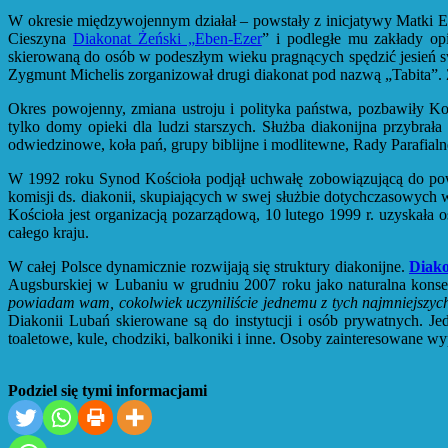
W okresie międzywojennym działał – powstały z inicjatywy Matki 
Cieszyna
Diakonat Żeński „Eben-Ezer
” i podległe mu zakłady op
skierowaną do osób w podeszłym wieku pragnących spędzić jesień
Zygmunt Michelis zorganizował drugi diakonat pod nazwą „Tabita”. Z 
Okres powojenny, zmiana ustroju i polityka państwa, pozbawiły Koś
tylko domy opieki dla ludzi starszych. Służba diakonijna przybrał
odwiedzinowe, koła pań, grupy biblijne i modlitewne, Rady Parafialn
W 1992 roku Synod Kościoła podjął uchwałę zobowiązującą do powoła
komisji ds. diakonii, skupiających w swej służbie dotychczasowych 
Kościoła jest organizacją pozarządową, 10 lutego 1999 r. uzyskała
całego kraju.
W całej Polsce dynamicznie rozwijają się struktury diakonijne.
Diak
Augsburskiej w Lubaniu w grudniu 2007 roku jako naturalna konsek
powiadam wam, cokolwiek uczyniliście jednemu z tych najmniejszych
Diakonii Lubań skierowane są do instytucji i osób prywatnych. J
toaletowe, kule, chodziki, balkoniki i inne. Osoby zainteresowane w
Podziel się tymi informacjami