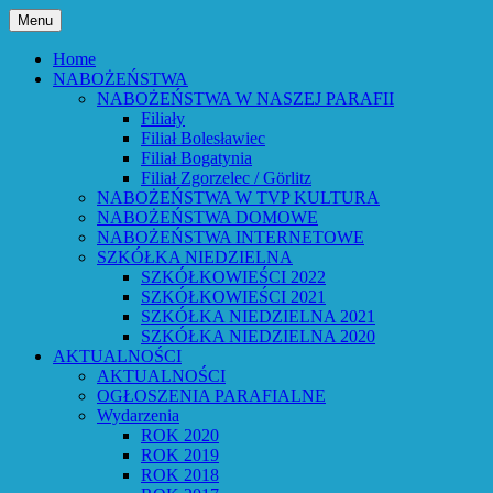
Przejdź
Menu
do
Bóg powiedział: Oto wszystko nowym
Parafia Ewangelicko-
treści
Home
czynię – Obj 21,5 – Słowo Boże Roku
NABOŻEŃSTWA
Augsburska w Lubaniu
NABOŻEŃSTWA W NASZEJ PARAFII
Pańskiego 2026
Filiały
Filiał Bolesławiec
Filiał Bogatynia
Filiał Zgorzelec / Görlitz
NABOŻEŃSTWA W TVP KULTURA
NABOŻEŃSTWA DOMOWE
NABOŻEŃSTWA INTERNETOWE
SZKÓŁKA NIEDZIELNA
SZKÓŁKOWIEŚCI 2022
SZKÓŁKOWIEŚCI 2021
SZKÓŁKA NIEDZIELNA 2021
SZKÓŁKA NIEDZIELNA 2020
AKTUALNOŚCI
AKTUALNOŚCI
OGŁOSZENIA PARAFIALNE
Wydarzenia
ROK 2020
ROK 2019
ROK 2018