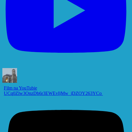
Film na YouTubie
UCq0Zlw3OnzDb6r3EWEvIjMw_jDZOY263YCo