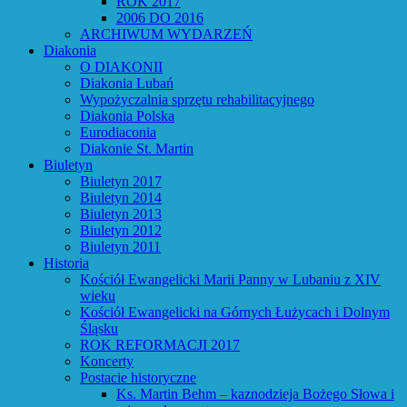
ROK 2017
2006 DO 2016
ARCHIWUM WYDARZEŃ
Diakonia
O DIAKONII
Diakonia Lubań
Wypożyczalnia sprzętu rehabilitacyjnego
Diakonia Polska
Eurodiaconia
Diakonie St. Martin
Biuletyn
Biuletyn 2017
Biuletyn 2014
Biuletyn 2013
Biuletyn 2012
Biuletyn 2011
Historia
Kościół Ewangelicki Marii Panny w Lubaniu z XIV
wieku
Kościół Ewangelicki na Górnych Łużycach i Dolnym
Śląsku
ROK REFORMACJI 2017
Koncerty
Postacie historyczne
Ks. Martin Behm – kaznodzieja Bożego Słowa i