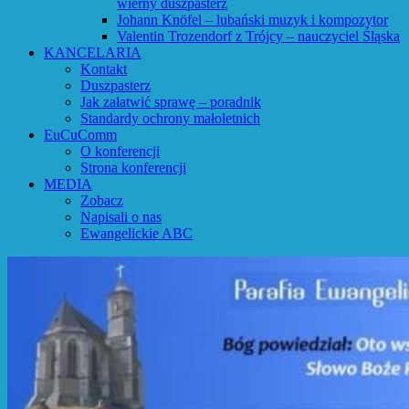
wierny duszpasterz
Johann Knöfel – lubański muzyk i kompozytor
Valentin Trozendorf z Trójcy – nauczyciel Śląska
KANCELARIA
Kontakt
Duszpasterz
Jak załatwić sprawę – poradnik
Standardy ochrony małoletnich
EuCuComm
O konferencji
Strona konferencji
MEDIA
Zobacz
Napisali o nas
Ewangelickie ABC