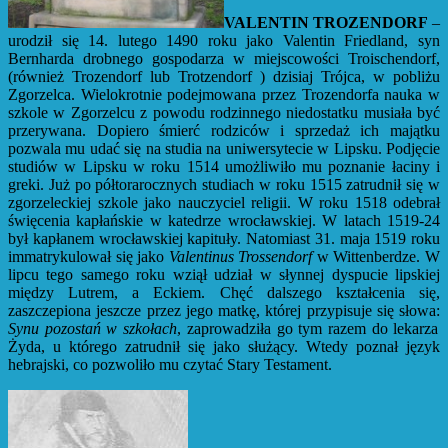
VALENTIN TROZENDORF
–
urodził się 14. lutego 1490 roku jako Valentin Friedland, syn
Bernharda drobnego gospodarza w miejscowości Troischendorf,
(również Trozendorf lub Trotzendorf ) dzisiaj Trójca, w pobliżu
Zgorzelca. Wielokrotnie podejmowana przez Trozendorfa nauka w
szkole w Zgorzelcu z powodu rodzinnego niedostatku musiała być
przerywana. Dopiero śmierć rodziców i sprzedaż ich majątku
pozwala mu udać się na studia na uniwersytecie w Lipsku. Podjęcie
studiów w Lipsku w roku 1514 umożliwiło mu poznanie łaciny i
greki. Już po półtorarocznych studiach w roku 1515 zatrudnił się w
zgorzeleckiej szkole jako nauczyciel religii. W roku 1518 odebrał
święcenia kapłańskie w katedrze wrocławskiej. W latach 1519-24
był kapłanem wrocławskiej kapituły. Natomiast 31. maja 1519 roku
immatrykulował się jako
Valentinus Trossendorf
w Wittenberdze. W
lipcu tego samego roku wziął udział w słynnej dyspucie lipskiej
między Lutrem, a Eckiem. Chęć dalszego kształcenia się,
zaszczepiona jeszcze przez jego matkę, której przypisuje się słowa:
Synu pozostań w szkołach
, zaprowadziła go tym razem do lekarza
Żyda, u którego zatrudnił się jako służący. Wtedy poznał język
hebrajski, co pozwoliło mu czytać Stary Testament.