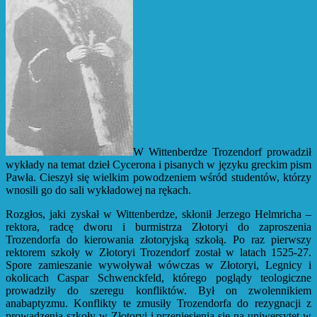
W Wittenberdze Trozendorf prowadził
wykłady na temat dzieł Cycerona i pisanych w języku greckim pism
Pawła. Cieszył się wielkim powodzeniem wśród studentów, którzy
wnosili go do sali wykładowej na rękach.
Rozgłos, jaki zyskał w Wittenberdze, skłonił Jerzego Helmricha –
rektora, radcę dworu i burmistrza Złotoryi do zaproszenia
Trozendorfa do kierowania złotoryjską szkołą. Po raz pierwszy
rektorem szkoły w Złotoryi Trozendorf został w latach 1525-27.
Spore zamieszanie wywoływał wówczas w Złotoryi, Legnicy i
okolicach Caspar Schwenckfeld, którego poglądy teologiczne
prowadziły do szeregu konfliktów. Był on zwolennikiem
anabaptyzmu. Konflikty te zmusiły Trozendorfa do rezygnacji z
prowadzenia szkoły w Złotoryi i przeniesienia się na uniwersytet w