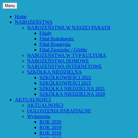
Przejdź
Menu
do
Bóg powiedział: Oto wszystko nowym
Parafia Ewangelicko-
treści
Home
czynię – Obj 21,5 – Słowo Boże Roku
NABOŻEŃSTWA
Augsburska w Lubaniu
NABOŻEŃSTWA W NASZEJ PARAFII
Pańskiego 2026
Filiały
Filiał Bolesławiec
Filiał Bogatynia
Filiał Zgorzelec / Görlitz
NABOŻEŃSTWA W TVP KULTURA
NABOŻEŃSTWA DOMOWE
NABOŻEŃSTWA INTERNETOWE
SZKÓŁKA NIEDZIELNA
SZKÓŁKOWIEŚCI 2022
SZKÓŁKOWIEŚCI 2021
SZKÓŁKA NIEDZIELNA 2021
SZKÓŁKA NIEDZIELNA 2020
AKTUALNOŚCI
AKTUALNOŚCI
OGŁOSZENIA PARAFIALNE
Wydarzenia
ROK 2020
ROK 2019
ROK 2018