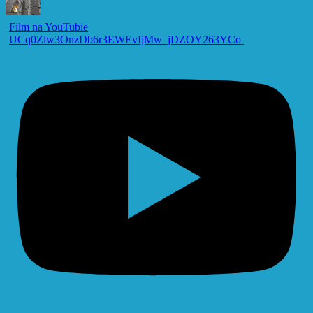
Film na YouTubie
UCq0Zlw3OnzDb6r3EWEvIjMw_jDZOY263YCo