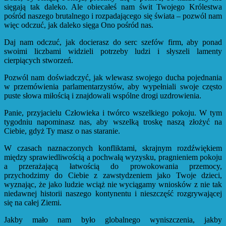
sięgają tak daleko. Ale obiecałeś nam świt Twojego Królestwa
pośród naszego brutalnego i rozpadającego się świata – pozwól nam
więc odczuć, jak daleko sięga Ono pośród nas.
Daj nam odczuć, jak docierasz do serc szefów firm, aby ponad
swoimi liczbami widzieli potrzeby ludzi i słyszeli lamenty
cierpiących stworzeń.
Pozwól nam doświadczyć, jak wlewasz swojego ducha pojednania
w przemówienia parlamentarzystów, aby wypełniali swoje często
puste słowa miłością i znajdowali wspólne drogi uzdrowienia.
Panie, przyjacielu Człowieka i twórco wszelkiego pokoju. W tym
tygodniu napominasz nas, aby wszelką troskę naszą złożyć na
Ciebie, gdyż Ty masz o nas staranie.
W czasach naznaczonych konfliktami, skrajnym rozdźwiękiem
między sprawiedliwością a pochwałą wyzysku, pragnieniem pokoju
a przerażającą łatwością do prowokowania przemocy,
przychodzimy do Ciebie z zawstydzeniem jako Twoje dzieci,
wyznając, że jako ludzie wciąż nie wyciągamy wniosków z nie tak
niedawnej historii naszego kontynentu i nieszczęść rozgrywającej
się na całej Ziemi.
Jakby mało nam było globalnego wyniszczenia, jakby