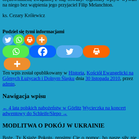
na niego bez wątpienia jego przyjaciel Filip Melanchton.
ks. Cezary Królewicz
Podziel się tymi informacjami
Ten wpis został opublikowany w
Historia
,
Kościół Ewangelicki na
Górnych Łużycach i Dolnym Śląsku
dnia
30 listopada 2010
,
przez
admin
.
Nawigacja wpisu
←
4 lata polskich nabożeństw w Görlitz
Wycieczka na koncert
adwentowy do Schleife/Slepo
→
MODLITWA O POKÓJ W UKRAINIE
Boże, Ty Książę Pokoju, prosimy Cię o pomoc, bo nasze siły nie