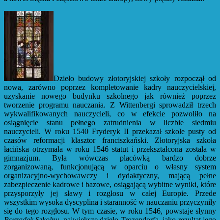
Dzieło budowy złotoryjskiej szkoły rozpoczął od
nowa, zarówno poprzez kompletowanie kadry nauczycielskiej,
uzyskanie nowego budynku szkolnego jak również poprzez
tworzenie programu nauczania. Z Wittenbergi sprowadził trzech
wykwalifikowanych nauczycieli, co w efekcie pozwoliło na
osiągnięcie stanu pełnego zatrudnienia w liczbie siedmiu
nauczycieli. W roku 1540 Fryderyk II przekazał szkole pusty od
czasów reformacji klasztor franciszkański. Złotoryjska szkoła
łacińska otrzymała w roku 1546 statut i przekształcona została w
gimnazjum. Była wówczas placówką bardzo dobrze
zorganizowaną, funkcjonującą w oparciu o własny system
organizacyjno-wychowawczy i dydaktyczny, mającą pełne
zabezpieczenie kadrowe i bazowe, osiągającą wybitne wyniki, które
przysporzyły jej sławy i rozgłosu w całej Europie. Przede
wszystkim wysoka dyscyplina i staranność w nauczaniu przyczyniły
się do tego rozgłosu. W tym czasie, w roku 1546, powstaje słynny
Porządek Szkolny
, największe dzieło Trozendorfa, jako rezultat jego