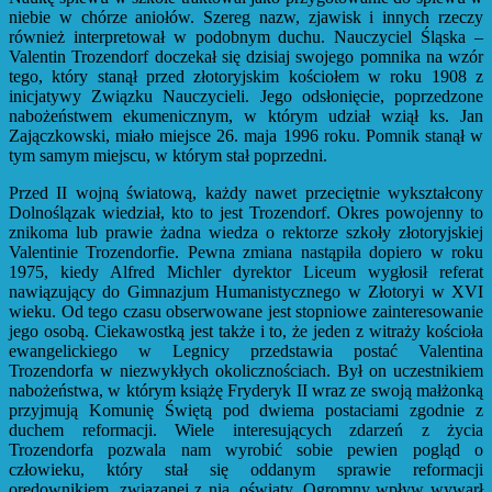
niebie w chórze aniołów. Szereg nazw, zjawisk i innych rzeczy
również interpretował w podobnym duchu. Nauczyciel Śląska –
Valentin Trozendorf doczekał się dzisiaj swojego pomnika na wzór
tego, który stanął przed złotoryjskim kościołem w roku 1908 z
inicjatywy Związku Nauczycieli. Jego odsłonięcie, poprzedzone
nabożeństwem ekumenicznym, w którym udział wziął ks. Jan
Zajączkowski, miało miejsce 26. maja 1996 roku. Pomnik stanął w
tym samym miejscu, w którym stał poprzedni.
Przed II wojną światową, każdy nawet przeciętnie wykształcony
Dolnoślązak wiedział, kto to jest Trozendorf. Okres powojenny to
znikoma lub prawie żadna wiedza o rektorze szkoły złotoryjskiej
Valentinie Trozendorfie. Pewna zmiana nastąpiła dopiero w roku
1975, kiedy Alfred Michler dyrektor Liceum wygłosił referat
nawiązujący do Gimnazjum Humanistycznego w Złotoryi w XVI
wieku. Od tego czasu obserwowane jest stopniowe zainteresowanie
jego osobą. Ciekawostką jest także i to, że jeden z witraży kościoła
ewangelickiego w Legnicy przedstawia postać Valentina
Trozendorfa w niezwykłych okolicznościach. Był on uczestnikiem
nabożeństwa, w którym książę Fryderyk II wraz ze swoją małżonką
przyjmują Komunię Świętą pod dwiema postaciami zgodnie z
duchem reformacji. Wiele interesujących zdarzeń z życia
Trozendorfa pozwala nam wyrobić sobie pewien pogląd o
człowieku, który stał się oddanym sprawie reformacji
orędownikiem, związanej z nią, oświaty. Ogromny wpływ wywarł