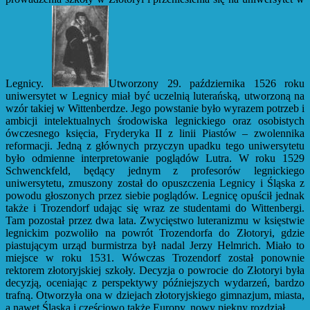
Legnicy.
Utworzony 29. października 1526 roku
uniwersytet w Legnicy miał być uczelnią luterańską, utworzoną na
wzór takiej w Wittenberdze. Jego powstanie było wyrazem potrzeb i
ambicji intelektualnych środowiska legnickiego oraz osobistych
ówczesnego księcia, Fryderyka II z linii Piastów – zwolennika
reformacji. Jedną z głównych przyczyn upadku tego uniwersytetu
było odmienne interpretowanie poglądów Lutra. W roku 1529
Schwenckfeld, będący jednym z profesorów legnickiego
uniwersytetu, zmuszony został do opuszczenia Legnicy i Śląska z
powodu głoszonych przez siebie poglądów. Legnicę opuścił jednak
także i Trozendorf udając się wraz ze studentami do Wittenbergi.
Tam pozostał przez dwa lata. Zwycięstwo luteranizmu w księstwie
legnickim pozwoliło na powrót Trozendorfa do Złotoryi, gdzie
piastującym urząd burmistrza był nadal Jerzy Helmrich. Miało to
miejsce w roku 1531. Wówczas Trozendorf został ponownie
rektorem złotoryjskiej szkoły. Decyzja o powrocie do Złotoryi była
decyzją, oceniając z perspektywy późniejszych wydarzeń, bardzo
trafną. Otworzyła ona w dziejach złotoryjskiego gimnazjum, miasta,
a nawet Śląska i częściowo także Europy, nowy piękny rozdział.