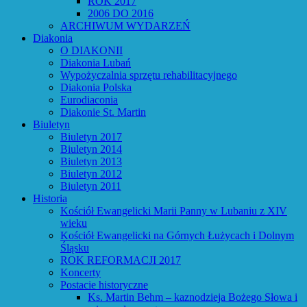
ROK 2017
2006 DO 2016
ARCHIWUM WYDARZEŃ
Diakonia
O DIAKONII
Diakonia Lubań
Wypożyczalnia sprzętu rehabilitacyjnego
Diakonia Polska
Eurodiaconia
Diakonie St. Martin
Biuletyn
Biuletyn 2017
Biuletyn 2014
Biuletyn 2013
Biuletyn 2012
Biuletyn 2011
Historia
Kościół Ewangelicki Marii Panny w Lubaniu z XIV
wieku
Kościół Ewangelicki na Górnych Łużycach i Dolnym
Śląsku
ROK REFORMACJI 2017
Koncerty
Postacie historyczne
Ks. Martin Behm – kaznodzieja Bożego Słowa i