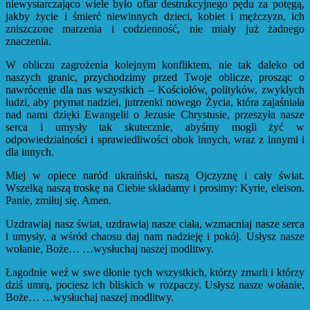
niewystarczająco wiele było ofiar destrukcyjnego pędu za potęgą,
jakby życie i śmierć niewinnych dzieci, kobiet i mężczyzn, ich
zniszczone marzenia i codzienność, nie miały już żadnego
znaczenia.
W obliczu zagrożenia kolejnym konfliktem, nie tak daleko od
naszych granic, przychodzimy przed Twoje oblicze, prosząc o
nawrócenie dla nas wszystkich – Kościołów, polityków, zwykłych
ludzi, aby prymat nadziei, jutrzenki nowego Życia, która zajaśniała
nad nami dzięki Ewangelii o Jezusie Chrystusie, przeszyła nasze
serca i umysły tak skutecznie, abyśmy mogli żyć w
odpowiedzialności i sprawiedliwości obok innych, wraz z innymi i
dla innych.
Miej w opiece naród ukraiński, naszą Ojczyznę i cały świat.
Wszelką naszą troskę na Ciebie składamy i prosimy: Kyrie, eleison.
Panie, zmiłuj się. Amen.
Uzdrawiaj nasz świat, uzdrawiaj nasze ciała, wzmacniaj nasze serca
i umysły, a wśród chaosu daj nam nadzieję i pokój. Usłysz nasze
wołanie, Boże… …wysłuchaj naszej modlitwy.
Łagodnie weź w swe dłonie tych wszystkich, którzy zmarli i którzy
dziś umrą, pociesz ich bliskich w rozpaczy. Usłysz nasze wołanie,
Boże… …wysłuchaj naszej modlitwy.