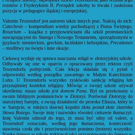
rozmów z Fryderykiem II.
Porządek szkolny
to trwała i zasłużona
pozycja w pedagogice śląskiej i europejskiej.
Valentin Trozendorf jest autorem także innych prac. Należą do nich:
Catechesis
– kompendium wiedzy pochodzącej z Pisma Świętego,
Rosarium
– książka z przypowieściami dla szkół protestanckich
nawiązującymi do Starego i Nowego Testamentu, sporządzonymi w
językach: niemieckim, greckim, łacińskim i hebrajskim,
Precationes
– modlitwy na święta i inne okazje.
Ciekawą wydaje się sprawa nauczania religii w złotoryjskiej szkole.
Odbywały się one w oparciu o opracowany przez rektora czyli
Trozendorfa podręcznik. Cała lekcja składała się z pytań i
odpowiedzi według porządku zawartego w Małym Katechizmie
Lutra. U Trozendorfa wszystko zyskiwało sankcję religijną lub
przynajmniej kontekst religijny. Mówiąc o swojej szkole używał
określenia:
nasza szkoła jest domem Pana
. Był on przekonany o
swoim biblijnym posłannictwie w Złotoryi. Porównał Złotoryję do
starożytnej Sarepty, a swoją działalność do proroka Eliasza, który to
w Sarepcie, w miejscu dawnej kopalni złota
posiał złote ziarenka
Słowa Bożego
. Swoje imię i nazwisko również ciekawie tłumaczył.
Imię Valentin odnosił do tego, że musi być silny od valere, a
Trozendorf oznaczało, według jego tłumaczenia, konieczność
stawienia czoła złu i przeciwnościom pomimo (trotzen) wszystko.
Naukę śpiewu w szkole traktował jako przygotowanie do śpiewu w