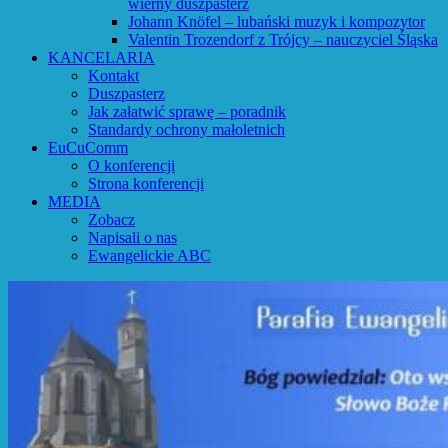
wierny duszpasterz
Johann Knöfel – lubański muzyk i kompozytor
Valentin Trozendorf z Trójcy – nauczyciel Śląska
KANCELARIA
Kontakt
Duszpasterz
Jak załatwić sprawę – poradnik
Standardy ochrony małoletnich
EuCuComm
O konferencji
Strona konferencji
MEDIA
Zobacz
Napisali o nas
Ewangelickie ABC