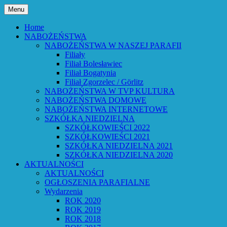
Przejdź
Menu
do
Bóg powiedział: Oto wszystko nowym
Parafia Ewangelicko-
treści
Home
czynię – Obj 21,5 – Słowo Boże Roku
NABOŻEŃSTWA
Augsburska w Lubaniu
NABOŻEŃSTWA W NASZEJ PARAFII
Pańskiego 2026
Filiały
Filiał Bolesławiec
Filiał Bogatynia
Filiał Zgorzelec / Görlitz
NABOŻEŃSTWA W TVP KULTURA
NABOŻEŃSTWA DOMOWE
NABOŻEŃSTWA INTERNETOWE
SZKÓŁKA NIEDZIELNA
SZKÓŁKOWIEŚCI 2022
SZKÓŁKOWIEŚCI 2021
SZKÓŁKA NIEDZIELNA 2021
SZKÓŁKA NIEDZIELNA 2020
AKTUALNOŚCI
AKTUALNOŚCI
OGŁOSZENIA PARAFIALNE
Wydarzenia
ROK 2020
ROK 2019
ROK 2018