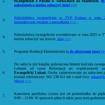
2.
ewangelickie z Parafii w Sorkwitach na Mazurach.
Wc
nabożeństwa można zobaczyć tutaj >>>
Nabożeństwa ewangelickie w TVP Kultura w roku 
3.
transmitowane zgodnie z porządkiem >>>
.
Nabożeństwa ewangelickie wyemitowane w roku 2025 w T
4.
można zobaczyć raz jeszcze
tutaj >>>
5.
Programy Redakcji Ekumenicznej są
do obejrzenia tutaj >
Do nabycia jest książka poświęcona historii kościoła ewang
Lubaniu od czasu Reformacji po współczesność zat
6.
Ewangelicki Lubań
. Osoby zainteresowane jej nabyciem 
kontakt telefoniczny: 602 238 611 lub e-mail’owy:
luban@lu
Więcej >>>
Kancelaria parafialna czynna jest od poniedziałku do pią
7.
9:00 – 12:00. W sprawach pilnych także poza tymi godzinam