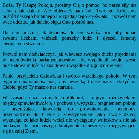
Boże, Ty Książę Pokoju, prosimy Cię o pomoc, bo nasze siły nie
sięgają tak daleko. Ale obiecałeś nam świt Twojego Królestwa
pośród naszego brutalnego i rozpadającego się świata – pozwól nam
więc odczuć, jak daleko sięga Ono pośród nas.
Daj nam odczuć, jak docierasz do serc szefów firm, aby ponad
swoimi liczbami widzieli potrzeby ludzi i słyszeli lamenty
cierpiących stworzeń.
Pozwól nam doświadczyć, jak wlewasz swojego ducha pojednania
w przemówienia parlamentarzystów, aby wypełniali swoje często
puste słowa miłością i znajdowali wspólne drogi uzdrowienia.
Panie, przyjacielu Człowieka i twórco wszelkiego pokoju. W tym
tygodniu napominasz nas, aby wszelką troskę naszą złożyć na
Ciebie, gdyż Ty masz o nas staranie.
W czasach naznaczonych konfliktami, skrajnym rozdźwiękiem
między sprawiedliwością a pochwałą wyzysku, pragnieniem pokoju
a przerażającą łatwością do prowokowania przemocy,
przychodzimy do Ciebie z zawstydzeniem jako Twoje dzieci,
wyznając, że jako ludzie wciąż nie wyciągamy wniosków z nie tak
niedawnej historii naszego kontynentu i nieszczęść rozgrywającej
się na całej Ziemi.