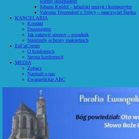
wierny duszpasterz
Johann Knöfel – lubański muzyk i kompozytor
Valentin Trozendorf z Trójcy – nauczyciel Śląska
KANCELARIA
Kontakt
Duszpasterz
Jak załatwić sprawę – poradnik
Standardy ochrony małoletnich
EuCuComm
O konferencji
Strona konferencji
MEDIA
Zobacz
Napisali o nas
Ewangelickie ABC