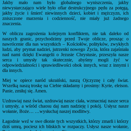
Jakby mało nam było globalnego wyniszczenia, jakby
niewystarczająco wiele było ofiar destrukcyjnego pędu za potęgą,
jakby życie i śmierć niewinnych dzieci, kobiet i mężczyzn, ich
zniszczone marzenia i codzienność, nie miały już żadnego
znaczenia.
W obliczu zagrożenia kolejnym konfliktem, nie tak daleko od
naszych granic, przychodzimy przed Twoje oblicze, prosząc o
nawrócenie dla nas wszystkich – Kościołów, polityków, zwykłych
ludzi, aby prymat nadziei, jutrzenki nowego Życia, która zajaśniała
nad nami dzięki Ewangelii o Jezusie Chrystusie, przeszyła nasze
serca i umysły tak skutecznie, abyśmy mogli żyć w
odpowiedzialności i sprawiedliwości obok innych, wraz z innymi i
dla innych.
Miej w opiece naród ukraiński, naszą Ojczyznę i cały świat.
Wszelką naszą troskę na Ciebie składamy i prosimy: Kyrie, eleison.
Panie, zmiłuj się. Amen.
Uzdrawiaj nasz świat, uzdrawiaj nasze ciała, wzmacniaj nasze serca
i umysły, a wśród chaosu daj nam nadzieję i pokój. Usłysz nasze
wołanie, Boże… …wysłuchaj naszej modlitwy.
Łagodnie weź w swe dłonie tych wszystkich, którzy zmarli i którzy
dziś umrą, pociesz ich bliskich w rozpaczy. Usłysz nasze wołanie,