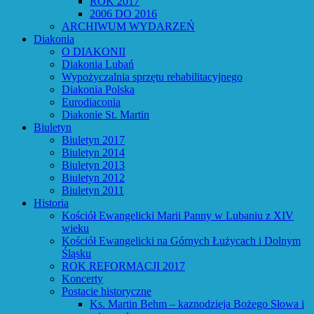
ROK 2017
2006 DO 2016
ARCHIWUM WYDARZEŃ
Diakonia
O DIAKONII
Diakonia Lubań
Wypożyczalnia sprzętu rehabilitacyjnego
Diakonia Polska
Eurodiaconia
Diakonie St. Martin
Biuletyn
Biuletyn 2017
Biuletyn 2014
Biuletyn 2013
Biuletyn 2012
Biuletyn 2011
Historia
Kościół Ewangelicki Marii Panny w Lubaniu z XIV
wieku
Kościół Ewangelicki na Górnych Łużycach i Dolnym
Śląsku
ROK REFORMACJI 2017
Koncerty
Postacie historyczne
Ks. Martin Behm – kaznodzieja Bożego Słowa i