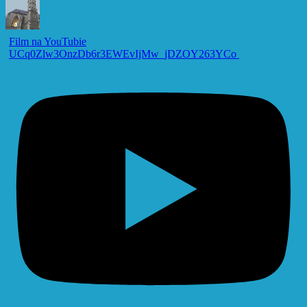
Film na YouTubie
UCq0Zlw3OnzDb6r3EWEvIjMw_jDZOY263YCo