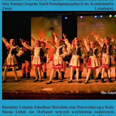
Izby Pamięci Zespołu Szkół Ponadgimnazjalnych im. Kombatantów
Ziemi Lubańskiej.
Burmistrz Lubania Arkadiusz Słowiński oraz Przewodniczący Rady
Miasta Lubań Jan Hofbauer wręczyli wyróżnienia zasłużonym