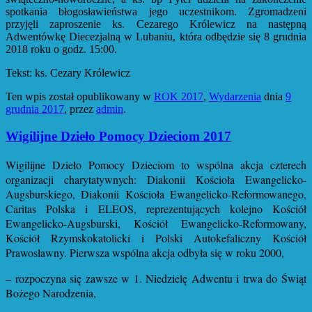
spotkania błogosławieństwa jego uczestnikom. Zgromadzeni
przyjęli zaproszenie ks. Cezarego Królewicz na następną
Adwentówkę Diecezjalną w Lubaniu, która odbędzie się 8 grudnia
2018 roku o godz. 15:00.
Tekst: ks. Cezary Królewicz
Ten wpis został opublikowany w
ROK 2017
,
Wydarzenia
dnia
9
grudnia 2017
,
przez
admin
.
Wigilijne Dzieło Pomocy Dzieciom 2017
Wigilijne Dzieło Pomocy Dzieciom
to wspólna akcja czterech
organizacji charytatywnych: Diakonii Kościoła Ewangelicko-
Augsburskiego, Diakonii Kościoła Ewangelicko-Reformowanego,
Caritas Polska i ELEOS, reprezentujących kolejno Kościół
Ewangelicko-Augsburski, Kościół Ewangelicko-Reformowany,
Kościół Rzymskokatolicki i Polski Autokefaliczny Kościół
Prawosławny. P
ierwsza wspólna akcja odbyła się w roku 2000,
–
rozpoczyna się zawsze w 1. Niedzielę Adwentu i trwa do Świąt
Bożego Narodzenia,