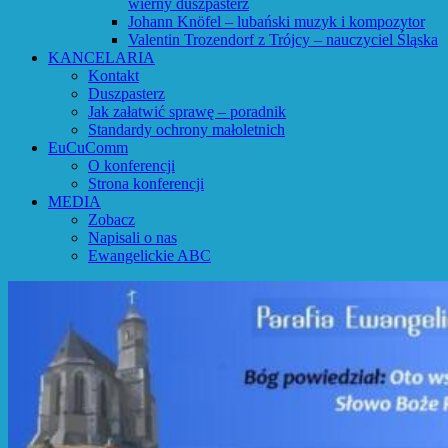
wierny duszpasterz
Johann Knöfel – lubański muzyk i kompozytor
Valentin Trozendorf z Trójcy – nauczyciel Śląska
KANCELARIA
Kontakt
Duszpasterz
Jak załatwić sprawę – poradnik
Standardy ochrony małoletnich
EuCuComm
O konferencji
Strona konferencji
MEDIA
Zobacz
Napisali o nas
Ewangelickie ABC