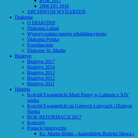
ROK 2017
2006 DO 2016
ARCHIWUM WYDARZEŃ
Diakonia
O DIAKONII
Diakonia Lubań
Wypożyczalnia sprzętu rehabilitacyjnego
Diakonia Polska
Eurodiaconia
Diakonie St. Martin
Biuletyn
Biuletyn 2017
Biuletyn 2014
Biuletyn 2013
Biuletyn 2012
Biuletyn 2011
Historia
Kościół Ewangelicki Marii Panny w Lubaniu z XIV
wieku
Kościół Ewangelicki na Górnych Łużycach i Dolnym
Śląsku
ROK REFORMACJI 2017
Koncerty
Postacie historyczne
Ks. Martin Behm – kaznodzieja Bożego Słowa i