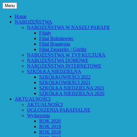
Przejdź
Menu
do
Bóg powiedział: Oto wszystko nowym
Parafia Ewangelicko-
treści
Home
czynię – Obj 21,5 – Słowo Boże Roku
NABOŻEŃSTWA
Augsburska w Lubaniu
NABOŻEŃSTWA W NASZEJ PARAFII
Pańskiego 2026
Filiały
Filiał Bolesławiec
Filiał Bogatynia
Filiał Zgorzelec / Görlitz
NABOŻEŃSTWA W TVP KULTURA
NABOŻEŃSTWA DOMOWE
NABOŻEŃSTWA INTERNETOWE
SZKÓŁKA NIEDZIELNA
SZKÓŁKOWIEŚCI 2022
SZKÓŁKOWIEŚCI 2021
SZKÓŁKA NIEDZIELNA 2021
SZKÓŁKA NIEDZIELNA 2020
AKTUALNOŚCI
AKTUALNOŚCI
OGŁOSZENIA PARAFIALNE
Wydarzenia
ROK 2020
ROK 2019
ROK 2018