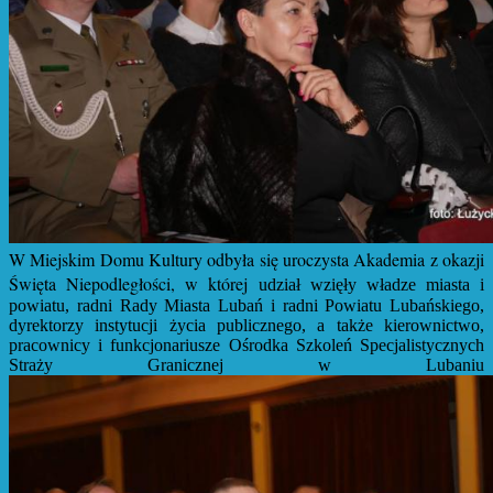
W Miejskim Domu Kultury odbyła się uroczysta Akademia z okazji
Święta Niepodległości, w której
udział wzięły władze miasta i
powiatu, radni Rady Miasta Lubań i radni Powiatu Lubańskiego,
dyrektorzy instytucji życia publicznego, a także kierownictwo,
pracownicy i funkcjonariusze Ośrodka Szkoleń Specjalistycznych
Straży Granicznej w Lubaniu