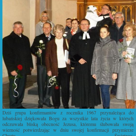
Dziś grupa konfirmantów z rocznika 1967 przynależąca do
lubańskiej dziękowała Bogu za wszystkie lata życia w których
odczuwała bliską obecność Jezusa, któremu ślubowała swoją
wierność potwierdzając w dniu swojej konfirmacji przymierze
Chrztu Świętego.