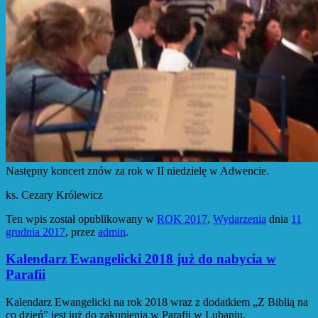
Następny koncert znów za rok w II niedzielę w Adwencie.
ks. Cezary Królewicz
Ten wpis został opublikowany w
ROK 2017
,
Wydarzenia
dnia
11
grudnia 2017
,
przez
admin
.
Kalendarz Ewangelicki 2018 już do nabycia w
Parafii
Kalendarz Ewangelicki na rok 2018 wraz z dodatkiem „Z Biblią na
co dzień” jest już do zakupienia w Parafii w Lubaniu.