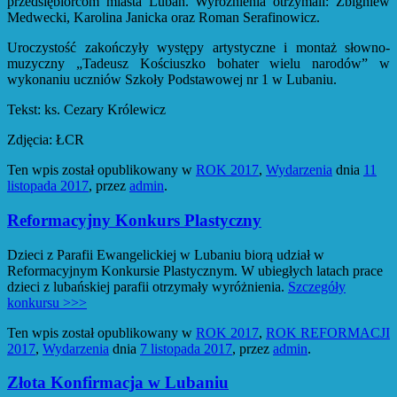
przedsiębiorcom miasta Lubań. Wyróżnienia otrzymali: Zbigniew
Medwecki, Karolina Janicka oraz Roman Serafinowicz.
Uroczystość zakończyły występy artystyczne i montaż słowno-
muzyczny „Tadeusz Kościuszko bohater wielu narodów” w
wykonaniu uczniów Szkoły Podstawowej nr 1 w Lubaniu.
Tekst: ks. Cezary Królewicz
Zdjęcia: ŁCR
Ten wpis został opublikowany w
ROK 2017
,
Wydarzenia
dnia
11
listopada 2017
,
przez
admin
.
Reformacyjny Konkurs Plastyczny
Dzieci z Parafii Ewangelickiej w Lubaniu biorą udział w
Reformacyjnym Konkursie Plastycznym. W ubiegłych latach prace
dzieci z lubańskiej parafii otrzymały wyróżnienia.
Szczegóły
konkursu >>>
Ten wpis został opublikowany w
ROK 2017
,
ROK REFORMACJI
2017
,
Wydarzenia
dnia
7 listopada 2017
,
przez
admin
.
Złota Konfirmacja w Lubaniu