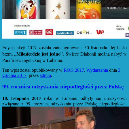
Edycja akcji 2017 została zainaugurowana 30 listopada. Jej hasło
„Miłosierdzie jest jedno”
brzmi
. Świece Diakonii można nabyć w
Parafii Ewangelickiej w Lubaniu.
Ten wpis został opublikowany w
ROK 2017
,
Wydarzenia
dnia
3
grudnia 2017
,
przez
admin
.
99. rocznica odzyskania niepodległości przez Polskę
roku
w Lubaniu odbyły się uroczystości
10. listopada 2017
związane z 99. rocznicą odzyskania przez Polskę niepodległości.