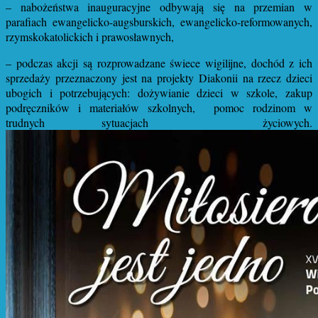
–
nabożeństwa inauguracyjne odbywają się na przemian w
parafiach ewangelicko-augsburskich, ewangelicko-reformowanych,
rzymskokatolickich i prawosławnych,
–
podczas akcji są rozprowadzane świece wigilijne, dochód z ich
sprzedaży przeznaczony jest na projekty Diakonii na rzecz dzieci
ubogich i potrzebujących: dożywianie dzieci w szkole, zakup
podręczników i materiałów szkolnych, pomoc rodzinom w
trudnych sytuacjach życiowych.