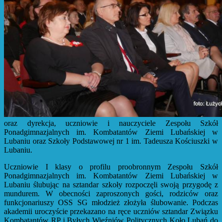
oraz dyrekcja, uczniowie i nauczyciele Zespołu Szkół
Ponadgimnazjalnych im. Kombatantów Ziemi Lubańskiej w
Lubaniu oraz Szkoły Podstawowej nr 1 im. Tadeusza Kościuszki w
Lubaniu.
Uczniowie I klasy o profilu proobronnym Zespołu Szkół
Ponadgimnazjalnych im. Kombatantów Ziemi Lubańskiej w
Lubaniu ślubując na sztandar szkoły rozpoczęli swoją przygodę z
mundurem. W obecności zaproszonych gości, rodziców oraz
funkcjonariuszy OSS SG młodzież złożyła ślubowanie. Podczas
akademii uroczyście przekazano na ręce uczniów sztandar Związku
Kombatantów RP i Byłych Więźniów Politycznych Koło Lubań do