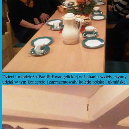
Dzieci i młodzież z Parafii Ewangelickiej w Lubaniu wzięły czynny
udział w tym koncercie i zaprezentowały kolędę polską i ukraińską.