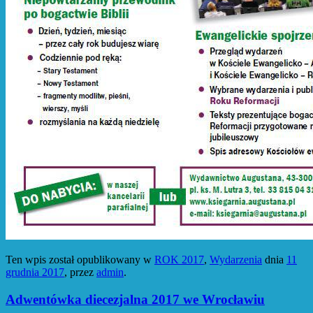
Ten wpis został opublikowany w
ROK 2017
,
Wydarzenia
dnia
11
grudnia 2017
,
przez
admin
.
Adwentówka diecezjalna 2017 we Wrocławiu