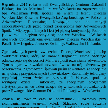
9 grudnia 2017 roku
w auli Ewangelickiego Centrum Diakonii i
Edukacji im. ks. Marcina Lutra we Wrocławiu na zaproszenie ks.
bpa Waldemara Pytla spotkali się wierni z terenu Diecezji
Wrocławskiej Kościoła Ewangelicko-Augsburskiego w Polsce na
Adwentówce Diecezjalnej. Nawiązuje ona do tradycji
zapoczątkowanych przed ponad dziesięcioma laty Adwentowych
Spotkań Międzyparafialnych i jest jej piękną kontynuacją. Podobnie
jak w roku ubiegłym odbyła się ona we Wrocławiu. W latach
ubiegłych gromadziła ona ewangelików Diecezji Wrocławskiej w
Parafiach w Legnicy, Jaworze, Świdnicy, Wałbrzychu i Lubaniu.
Zgromadzonych powitał zwierzchnik Diecezji Wrocławskiej ks. bp
Waldemar Pytel, który na kanwie fragmentu Pisma Świętego
odnoszącego się do postaci Marii wygłosił rozważanie adwentowe.
Tym samym wprowadził uczestników w nastrój adwentowego
oczekiwania. Zgromadzeni śpiewali pieśni adwentowe ze specjalnie
na tę okazję przygotowanych śpiewniczków. Zabrzmiały też organy
wypełniając swym dźwiękiem przestrzeń auli. W czasie spotkania
wystąpiły dzieci i młodzież, ze specjalnym programem
artystycznym, na co dzień uczące się w szkołach prowadzonych
przez Ewangelickie Centrum Diakonii i Edukacji we Wrocławiu.
Znalazł się również czas na poczęstunek i rozmowy przy
akompaniamencie granych kolęd. Składano sobie życzenia
świąteczno-noworoczne, a ks. bp Pytel udzielił na zakończenie