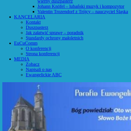
wierny duszpasterz
Johann Knöfel – lubański muzyk i kompozytor
Valentin Trozendorf z Trójcy – nauczyciel Śląska
KANCELARIA
Kontakt
Duszpasterz
Jak załatwić sprawę – poradnik
Standardy ochrony małoletnich
EuCuComm
O konferencji
Strona konferencji
MEDIA
Zobacz
Napisali o nas
Ewangelickie ABC