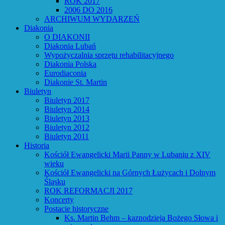
ROK 2017
2006 DO 2016
ARCHIWUM WYDARZEŃ
Diakonia
O DIAKONII
Diakonia Lubań
Wypożyczalnia sprzętu rehabilitacyjnego
Diakonia Polska
Eurodiaconia
Diakonie St. Martin
Biuletyn
Biuletyn 2017
Biuletyn 2014
Biuletyn 2013
Biuletyn 2012
Biuletyn 2011
Historia
Kościół Ewangelicki Marii Panny w Lubaniu z XIV
wieku
Kościół Ewangelicki na Górnych Łużycach i Dolnym
Śląsku
ROK REFORMACJI 2017
Koncerty
Postacie historyczne
Ks. Martin Behm – kaznodzieja Bożego Słowa i