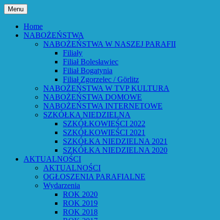
Przejdź
Menu
do
Bóg powiedział: Oto wszystko nowym
Parafia Ewangelicko-
treści
Home
czynię – Obj 21,5 – Słowo Boże Roku
NABOŻEŃSTWA
Augsburska w Lubaniu
NABOŻEŃSTWA W NASZEJ PARAFII
Pańskiego 2026
Filiały
Filiał Bolesławiec
Filiał Bogatynia
Filiał Zgorzelec / Görlitz
NABOŻEŃSTWA W TVP KULTURA
NABOŻEŃSTWA DOMOWE
NABOŻEŃSTWA INTERNETOWE
SZKÓŁKA NIEDZIELNA
SZKÓŁKOWIEŚCI 2022
SZKÓŁKOWIEŚCI 2021
SZKÓŁKA NIEDZIELNA 2021
SZKÓŁKA NIEDZIELNA 2020
AKTUALNOŚCI
AKTUALNOŚCI
OGŁOSZENIA PARAFIALNE
Wydarzenia
ROK 2020
ROK 2019
ROK 2018