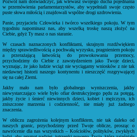
Pozwól nam doświadczyć, jak wlewasz swojego ducha pojednania
w przemówienia parlamentarzystów, aby wypełniali swoje często
puste słowa miłością i znajdowali wspólne drogi uzdrowienia.
Panie, przyjacielu Człowieka i twórco wszelkiego pokoju. W tym
tygodniu napominasz nas, aby wszelką troskę naszą złożyć na
Ciebie, gdyż Ty masz o nas staranie.
W czasach naznaczonych konfliktami, skrajnym rozdźwiękiem
między sprawiedliwością a pochwałą wyzysku, pragnieniem pokoju
a przerażającą łatwością do prowokowania przemocy,
przychodzimy do Ciebie z zawstydzeniem jako Twoje dzieci,
wyznając, że jako ludzie wciąż nie wyciągamy wniosków z nie tak
niedawnej historii naszego kontynentu i nieszczęść rozgrywającej
się na całej Ziemi.
Jakby mało nam było globalnego wyniszczenia, jakby
niewystarczająco wiele było ofiar destrukcyjnego pędu za potęgą,
jakby życie i śmierć niewinnych dzieci, kobiet i mężczyzn, ich
zniszczone marzenia i codzienność, nie miały już żadnego
znaczenia.
W obliczu zagrożenia kolejnym konfliktem, nie tak daleko od
naszych granic, przychodzimy przed Twoje oblicze, prosząc o
nawrócenie dla nas wszystkich – Kościołów, polityków, zwykłych
ludzi, aby prymat nadziei, jutrzenki nowego Życia, która zajaśniała