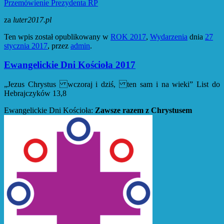
Przemówienie Prezydenta RP
za
luter2017.pl
Ten wpis został opublikowany w
ROK 2017
,
Wydarzenia
dnia
27
stycznia 2017
,
przez
admin
.
Ewangelickie Dni Kościoła 2017
„Jezus Chrystus wczoraj i dziś, ten sam i na wieki” List do
Hebrajczyków 13,8
Ewangelickie Dni Kościoła:
Zawsze razem z Chrystusem