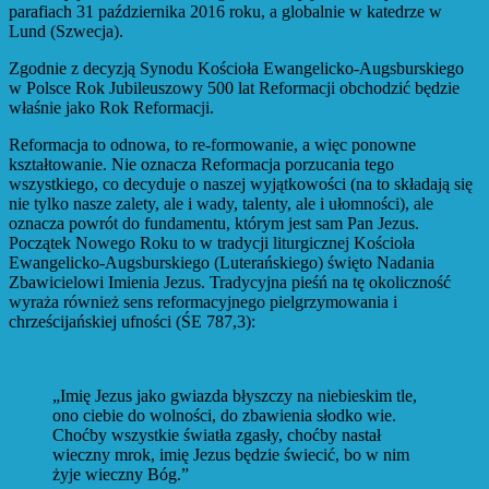
parafiach 31 października 2016 roku, a globalnie w katedrze w
Lund (Szwecja).
Zgodnie z decyzją Synodu Kościoła Ewangelicko-Augsburskiego
w Polsce Rok Jubileuszowy 500 lat Reformacji obchodzić będzie
właśnie jako Rok Reformacji.
Reformacja to odnowa, to re-formowanie, a więc ponowne
kształtowanie. Nie oznacza Reformacja porzucania tego
wszystkiego, co decyduje o naszej wyjątkowości (na to składają się
nie tylko nasze zalety, ale i wady, talenty, ale i ułomności), ale
oznacza powrót do fundamentu, którym jest sam Pan Jezus.
Początek Nowego Roku to w tradycji liturgicznej Kościoła
Ewangelicko-Augsburskiego (Luterańskiego) święto Nadania
Zbawicielowi Imienia Jezus. Tradycyjna pieśń na tę okoliczność
wyraża również sens reformacyjnego pielgrzymowania i
chrześcijańskiej ufności (ŚE 787,3):
„Imię Jezus jako gwiazda błyszczy na niebieskim tle,
ono ciebie do wolności, do zbawienia słodko wie.
Choćby wszystkie światła zgasły, choćby nastał
wieczny mrok, imię Jezus będzie świecić, bo w nim
żyje wieczny Bóg.”