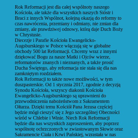
Rok Reformacji jest dla całej wspólnoty naszego
Kościoła, ale także dla wszystkich naszych Sióstr i
Braci z innych Wspólnot, kolejną okazją do reformy to
czas nawrócenia, przemiany i odmiany, nie zmian dla
zmiany, ale prawdziwej odnowy, którą daje Duch Boży
w Chrystusie.
Diecezje i Parafie Kościoła Ewangelicko-
Augsburskiego w Polsce włączają się w globalne
obchody 500 lat Reformacji. Chcemy wraz z innymi
dziękować Bogu za nasze Matki i Ojców wierze,
reformatorów znanych i nieznanych, a także prosić
Ducha Świętego, aby reformacja nie stała się dla nas
zamkniętym rozdziałem.
Rok Reformacji to także nowe możliwości, w tym
duszpasterskie. Od 1 stycznia 2017, zgodnie z decyzją
Synodu Kościoła, wszyscy diakonii Kościoła
Ewangelicko-Augsburskiego są uprawnieni do
przewodniczenia nabożeństwom z Sakramentem
Ołtarza. Dzięki temu Kościół Pana Jezusa częściej
będzie mógł cieszyć się z Jego szczególnej Obecności
wśród w Chlebie i Winie. Niech Rok Reformacji
będzie dla nas wszystkich zaproszeniem, aby poprzez
wspólnotę ochrzczonych w zwiastowanym Słowie oraz
Sakramencie Ciała i Krwi Pańskiej, wzrastała w nas