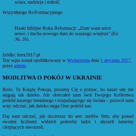
wiara, nadzieja i miłość.
Wszystkiego Re/Formacyjnego
Hasło biblijne Roku Reformacji: „Dam wam serce
nowe, i ducha nowego dam do waszego wnętrza” (Ez
36, 26).
źródło: luter2017.pl
Ten wpis został opublikowany w
Wydarzenia
dnia
1 stycznia 2017
,
przez
admin
.
MODLITWA O POKÓJ W UKRAINIE
Boże, Ty Książę Pokoju, prosimy Cię o pomoc, bo nasze siły nie
sięgają tak daleko. Ale obiecałeś nam świt Twojego Królestwa
pośród naszego brutalnego i rozpadającego się świata – pozwól nam
więc odczuć, jak daleko sięga Ono pośród nas.
Daj nam odczuć, jak docierasz do serc szefów firm, aby ponad
swoimi liczbami widzieli potrzeby ludzi i słyszeli lamenty
cierpiących stworzeń.