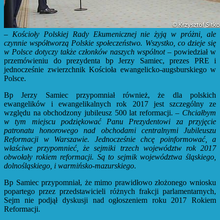
–
Kościoły Polskiej Rady Ekumenicznej nie żyją w próżni, ale
czynnie współtworzą Polskie społeczeństwo. Wszystko, co dzieje się
w Polsce dotyczy także członków naszych wspólnot
– powiedział w
przemówieniu do prezydenta bp Jerzy Samiec, prezes PRE i
jednocześnie zwierzchnik Kościoła ewangelicko-augsburskiego w
Polsce.
Bp Jerzy Samiec przypomniał również, że dla polskich
ewangelików i ewangelikalnych rok 2017 jest szczególny ze
względu na obchodzony jubileusz 500 lat reformacji. –
Chciałbym
w tym miejscu podziękować Panu Prezydentowi za przyjęcie
patronatu honorowego nad obchodami centralnymi Jubileuszu
Reformacji w Warszawie. Jednocześnie chcę poinformować, a
właściwe przypomnieć, że sejmiki trzech województw rok 2017
obwołały rokiem reformacji. Są to sejmik województwa śląskiego,
dolnośląskiego, i warmińsko-mazurskiego
.
Bp Samiec przypomniał, że mimo prawidłowo złożonego wniosku
popartego przez przedstawicieli różnych frakcji parlamentarnych,
Sejm nie podjął dyskusji nad ogłoszeniem roku 2017 Rokiem
Reformacji.