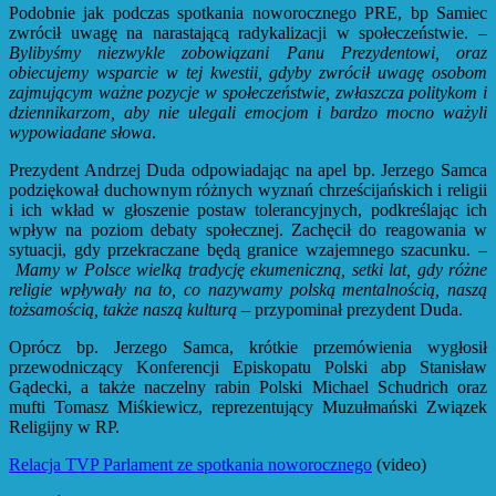
Podobnie jak podczas spotkania noworocznego PRE, bp Samiec
zwrócił uwagę na narastającą radykalizacji w społeczeństwie. –
Bylibyśmy niezwykle zobowiązani Panu Prezydentowi, oraz
obiecujemy wsparcie w tej kwestii, gdyby zwrócił uwagę osobom
zajmującym ważne pozycje w społeczeństwie, zwłaszcza politykom i
dziennikarzom, aby nie ulegali emocjom i bardzo mocno ważyli
wypowiadane słowa
.
Prezydent Andrzej Duda odpowiadając na apel bp. Jerzego Samca
podziękował duchownym różnych wyznań chrześcijańskich i religii
i ich wkład w głoszenie postaw tolerancyjnych, podkreślając ich
wpływ na poziom debaty społecznej. Zachęcił do reagowania w
sytuacji, gdy przekraczane będą granice wzajemnego szacunku. –
Mamy w Polsce wielką tradycję ekumeniczną, setki lat, gdy różne
religie wpływały na to, co nazywamy polską mentalnością, naszą
tożsamością, także naszą kulturą
– przypominał prezydent Duda.
Oprócz bp. Jerzego Samca, krótkie przemówienia wygłosił
przewodniczący Konferencji Episkopatu Polski abp Stanisław
Gądecki, a także naczelny rabin Polski Michael Schudrich oraz
mufti Tomasz Miśkiewicz, reprezentujący Muzułmański Związek
Religijny w RP.
Relacja TVP Parlament ze spotkania noworocznego
(video)