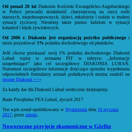
Od ponad 20 lat
Diakonia Kościoła Ewangelicko-Augsburskiego
w Polsce prowadzi działalność charytatywną na rzecz osób
starszych, niepełnosprawnych, dzieci, młodzieży i rodzin w trudnej
sytuacji życiowej. Niesiemy także pomoc ludziom w sytuacji
katastrof i klęsk żywiołowych.
Od 2006 r. Diakonia jest organizacją pożytku publicznego
i
może pozyskiwać
1%
podatku dochodowego od płatników.
Jeśli chcesz przekazać swój 1% podatku dochodowego Diakonii
Lubań wpisz w zeznaniu PIT w rubryce: „Informacje
uzupełniające” jako cel szczegółowy DIAKONIA LUBAŃ.
Natomiast szczegółowe informacje dotyczące sposobu wypełniania
odpowiednich formularzy zeznań podatkowych można znaleźć na
stronie Diakonii >>>
Za każdy dar dla Diakonii Lubań serdecznie dziękujemy.
Rada Parafialna PEA Lubań, styczeń 2017
Ten wpis został opublikowany w
Wydarzenia
dnia
16 stycznia
2017
,
przez
admin
.
Noworoczne przyjęcie ekumeniczne w Görlitz