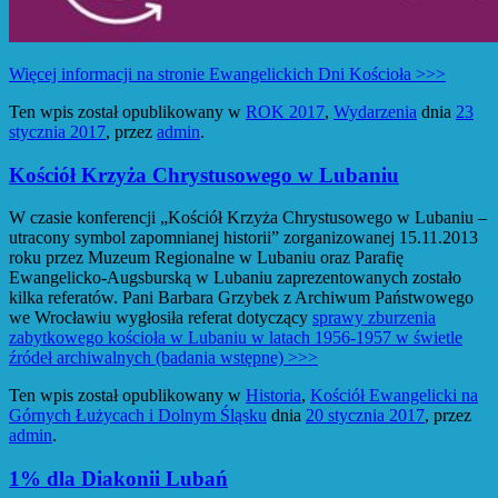
Więcej informacji na stronie Ewangelickich Dni Kościoła >>>
Ten wpis został opublikowany w
ROK 2017
,
Wydarzenia
dnia
23
stycznia 2017
,
przez
admin
.
Kościół Krzyża Chrystusowego w Lubaniu
W czasie konferencji „Kościół Krzyża Chrystusowego w Lubaniu –
utracony symbol zapomnianej historii” zorganizowanej 15.11.2013
roku przez Muzeum Regionalne w Lubaniu oraz Parafię
Ewangelicko-Augsburską w Lubaniu zaprezentowanych zostało
kilka referatów. Pani Barbara Grzybek z Archiwum Państwowego
we Wrocławiu wygłosiła referat dotyczący
sprawy zburzenia
zabytkowego kościoła w Lubaniu w latach 1956-1957 w świetle
źródeł archiwalnych (badania wstępne) >>>
Ten wpis został opublikowany w
Historia
,
Kościół Ewangelicki na
Górnych Łużycach i Dolnym Śląsku
dnia
20 stycznia 2017
,
przez
admin
.
1% dla Diakonii Lubań