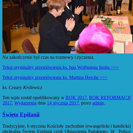
Na zakończenie był czas na rozmowy i życzenia.
Tekst oryginalny przemówienia ks. bpa Wolfganga Ipolta >>>
Tekst oryginalny przemówienia ks. Martina Herche >>>
ks. Cezary Królewicz
Ten wpis został opublikowany w
ROK 2017
,
ROK REFORMACJI
2017
,
Wydarzenia
dnia
14 stycznia 2017
,
przez
admin
.
Święto Epifanii
Tradycyjnie, 6 stycznia Kościoły zachodnie (ewangelicki i katolicki)
obchodzą Święto Epifanii czyli Objawienia Pańskiego. W Polsce