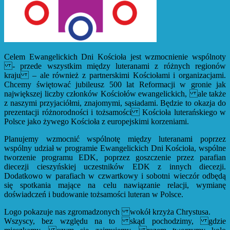
Celem Ewangelickich Dni Kościoła jest wzmocnienie wspólnoty
- przede wszystkim między luteranami z różnych regionów
kraju – ale również z partnerskimi Kościołami i organizacjami.
Chcemy świętować jubileusz 500 lat Reformacji w gronie jak
największej liczby członków Kościołów ewangelickich, ale także
z naszymi przyjaciółmi, znajomymi, sąsiadami. Będzie to okazja do
prezentacji różnorodności i tożsamości Kościoła luterańskiego w
Polsce jako żywego Kościoła z europejskimi korzeniami.
Planujemy wzmocnić wspólnotę między luteranami poprzez
wspólny udział w programie Ewangelickich Dni Kościoła, wspólne
tworzenie programu EDK, poprzez goszczenie przez parafian
diecezji cieszyńskiej uczestników EDK z innych diecezji.
Dodatkowo w parafiach w czwartkowy i sobotni wieczór odbędą
się spotkania mające na celu nawiązanie relacji, wymianę
doświadczeń i budowanie tożsamości luteran w Polsce.
Logo pokazuje nas zgromadzonych wokół krzyża Chrystusa.
Wszyscy, bez względu na to skąd pochodzimy, gdzie