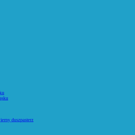
ku
ąsku
ierny duszpasterz