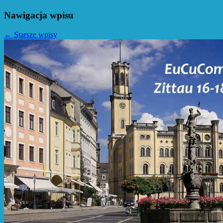
Nawigacja wpisu
←
Starsze wpisy