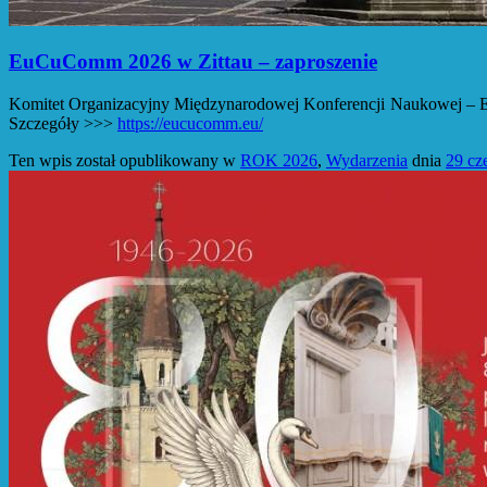
EuCuComm 2026 w Zittau – zaproszenie
Komitet Organizacyjny Międzynarodowej Konferencji Naukowej – Eur
Szczegóły >>>
https://eucucomm.eu/
Ten wpis został opublikowany w
ROK 2026
,
Wydarzenia
dnia
29 cz