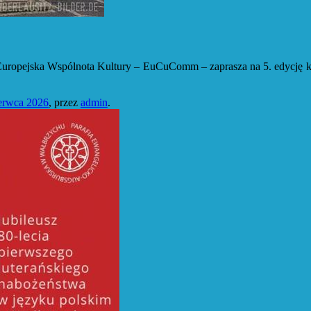
opejska Wspólnota Kultury – EuCuComm – zaprasza na 5. edycję konf
erwca 2026
,
przez
admin
.