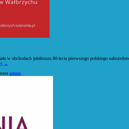
iału w obchodach jubileuszu 80-lecia pierwszego polskiego nabożeńs
ej
→
przez
admin
.