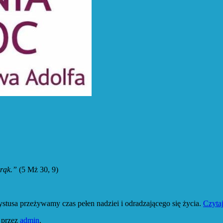
 rąk.”
(5 Mż 30, 9)
tusa przeżywamy czas pełen nadziei i odradzającego się życia.
Czytaj
,
przez
admin
.