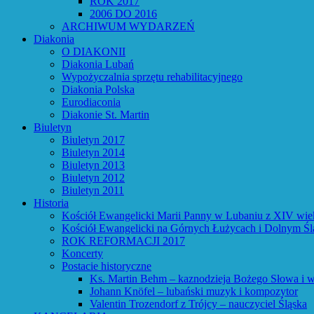
ROK 2017
2006 DO 2016
ARCHIWUM WYDARZEŃ
Diakonia
O DIAKONII
Diakonia Lubań
Wypożyczalnia sprzętu rehabilitacyjnego
Diakonia Polska
Eurodiaconia
Diakonie St. Martin
Biuletyn
Biuletyn 2017
Biuletyn 2014
Biuletyn 2013
Biuletyn 2012
Biuletyn 2011
Historia
Kościół Ewangelicki Marii Panny w Lubaniu z XIV wie
Kościół Ewangelicki na Górnych Łużycach i Dolnym Śl
ROK REFORMACJI 2017
Koncerty
Postacie historyczne
Ks. Martin Behm – kaznodzieja Bożego Słowa i w
Johann Knöfel – lubański muzyk i kompozytor
Valentin Trozendorf z Trójcy – nauczyciel Śląska