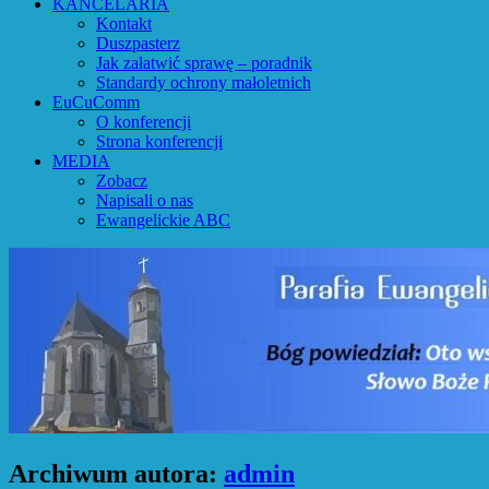
KANCELARIA
Kontakt
Duszpasterz
Jak załatwić sprawę – poradnik
Standardy ochrony małoletnich
EuCuComm
O konferencji
Strona konferencji
MEDIA
Zobacz
Napisali o nas
Ewangelickie ABC
Archiwum autora:
admin