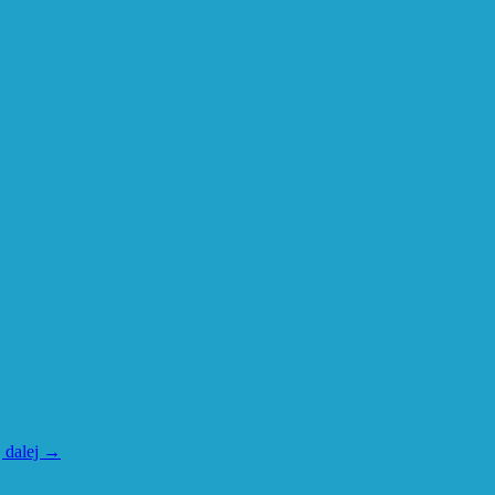
 dalej
→