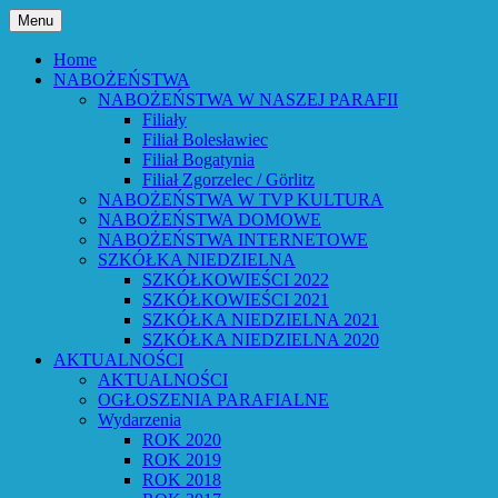
Przejdź
Menu
do
Bóg powiedział: Oto wszystko nowym czyni
Parafia Ewangelicko-Augsburs
treści
Home
NABOŻEŃSTWA
NABOŻEŃSTWA W NASZEJ PARAFII
Filiały
Filiał Bolesławiec
Filiał Bogatynia
Filiał Zgorzelec / Görlitz
NABOŻEŃSTWA W TVP KULTURA
NABOŻEŃSTWA DOMOWE
NABOŻEŃSTWA INTERNETOWE
SZKÓŁKA NIEDZIELNA
SZKÓŁKOWIEŚCI 2022
SZKÓŁKOWIEŚCI 2021
SZKÓŁKA NIEDZIELNA 2021
SZKÓŁKA NIEDZIELNA 2020
AKTUALNOŚCI
AKTUALNOŚCI
OGŁOSZENIA PARAFIALNE
Wydarzenia
ROK 2020
ROK 2019
ROK 2018