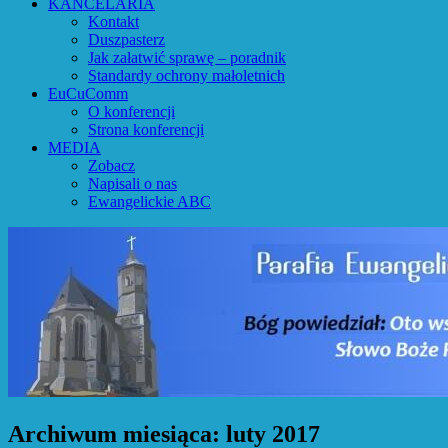
KANCELARIA
Kontakt
Duszpasterz
Jak załatwić sprawę – poradnik
Standardy ochrony małoletnich
EuCuComm
O konferencji
Strona konferencji
MEDIA
Zobacz
Napisali o nas
Ewangelickie ABC
Archiwum miesiąca:
luty 2017