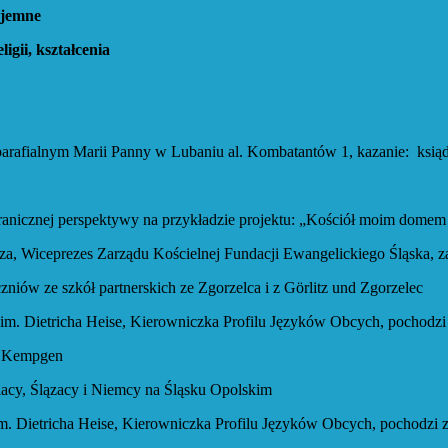
ie wzajemne
ii, kształcenia
fialnym Marii Panny w Lubaniu al. Kombatantów 1, kazanie: ksiąd
cznej perspektywy na przykładzie projektu: „Kościół moim domem –
 Zarządu Kościelnej Fundacji Ewangelickiego Śląska, zaangaż
w ze szkół partnerskich ze Zgorzelca i z Görlitz und Zgorzelec
a Heise, Kierowniczka Profilu Języków Obcych, pochodzi ze Ślą
t Kempgen
acy, Ślązacy i Niemcy na Śląsku Opolskim
a Heise, Kierowniczka Profilu Języków Obcych, pochodzi ze Śląs