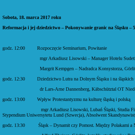
Sobota, 18. marca 2017 roku
Reformacja i jej dziedzictwo – Pokonywanie granic na Śląsku – 5
godz. 12:00 Rozpoczęcie Seminarium, Powitanie
mgr Arkadiusz Lisowski – Manager Hotelu Sudetia, 
Margrit Kempgen – Nadradca Konsystorza, Görlit
godz. 12:30 Dziedzictwo Lutra na Dolnym Śląsku i na śląskich
dr Lars-Arne Dannenberg, Käbschütztal OT Niederjahna, Dy
godz. 13:00 Wpływ Protestantyzmu na kulturę śląską i polską
mgr Arkadiusz Lisowski, Lubań Śląski, Studia Filologii Szwe
Stypendium Uniwersytetu Lund (Szwecja), Absolwent Skandynawisty
godz. 13:30 Śląsk – Dynamit czy Pomost. Między Polakami a 