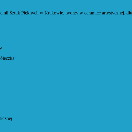
knych w Krakowie, tworzy w ceramice artystycznej, długoletni
w
ółeczka“
micznej