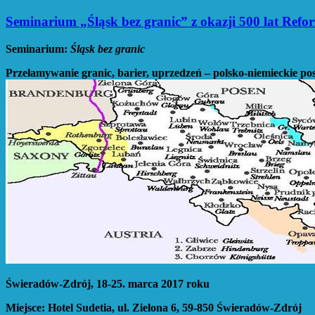
Seminarium „Śląsk bez granic” z okazji 500 lat Refo
Seminarium:
Śląsk bez granic
Przełamywanie granic, barier, uprzedzeń – polsko-niemieckie post
Świeradów-Zdrój, 18-25. marca 2017 roku
Miejsce: Hotel Sudetia, ul. Zielona 6, 59-850 Świeradów-Zdrój