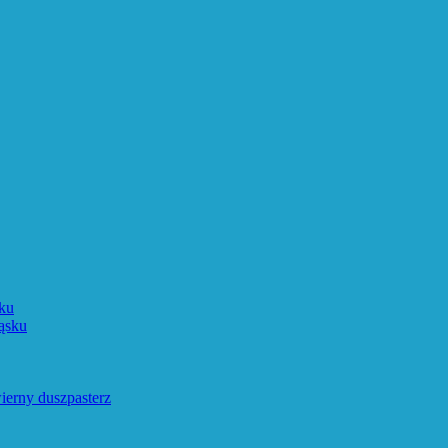
ku
ąsku
ierny duszpasterz