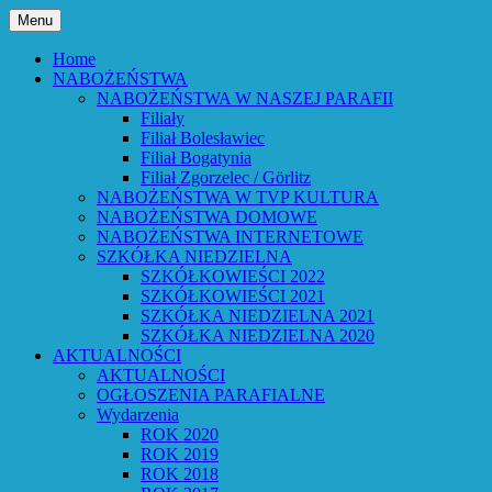
Przejdź
Menu
do
Bóg powiedział: Oto wszystko nowym czyni
Parafia Ewangelicko-Augsburs
treści
Home
NABOŻEŃSTWA
NABOŻEŃSTWA W NASZEJ PARAFII
Filiały
Filiał Bolesławiec
Filiał Bogatynia
Filiał Zgorzelec / Görlitz
NABOŻEŃSTWA W TVP KULTURA
NABOŻEŃSTWA DOMOWE
NABOŻEŃSTWA INTERNETOWE
SZKÓŁKA NIEDZIELNA
SZKÓŁKOWIEŚCI 2022
SZKÓŁKOWIEŚCI 2021
SZKÓŁKA NIEDZIELNA 2021
SZKÓŁKA NIEDZIELNA 2020
AKTUALNOŚCI
AKTUALNOŚCI
OGŁOSZENIA PARAFIALNE
Wydarzenia
ROK 2020
ROK 2019
ROK 2018