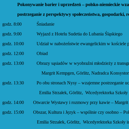
Pokonywanie barier i uprzedzeń – polsko-niemieck
postrzeganie z perspektywy społeczeństwa, gospodarki, relig
godz. 8:00 Śniadanie
godz. 9:00 Wyjazd z Hotelu Sudetia do Lubania Śląskiego
godz. 10:00 Udział w nabożeństwie ewangelickim w kościele para
godz. 12:00 Obiad
godz. 13:00 Obrazy sąsiadów w wyobraźni młodzieży z transgrani
Margrit Kempgen, Görlitz, Nadradca Konsystorza, Wiceprezes
godz. 13:30 Po obu stronach Nysy – wzajemne postrzeganie ucznió
Emilia Strzałek, Görlitz, Wicedyrektorka Szkoły im. Dietrich
godz. 14:00 Otwarcie Wystawy i rozmowy przy kawie – Margri
godz. 15:00 Obszar, Kultura i Język – wspólnie czy osobno – Pol
Emilia Strzałek, Görlitz, Wicedyrektorka Szkoły im. Dietrich