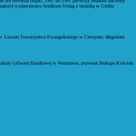
a Herberta Hupki, 1987 do 1991 pierwszy redaktor naczelny
ałożył wydawnictwo Senfkorn-Verlag z siedzibą w Görlitz
ceum Towarzystwa Ewangelickiego w Cieszynie, długoletni
zkoły Głównej Handlowej w Warszawie, prawnuk Biskupa Kościoła