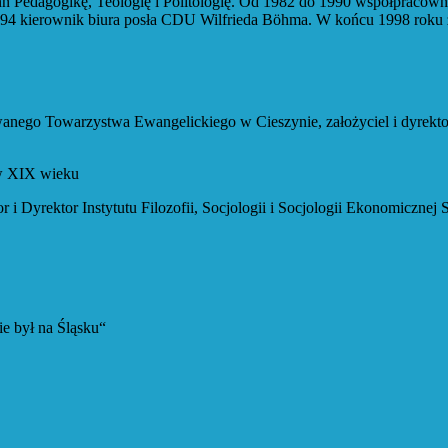
kę, Teologię i Politologię. Od 1982 do 1990 współpracownik dr
94 kierownik biura posła CDU Wilfrieda Böhma. W końcu 1998 roku z
zystwa Ewangelickiego w Cieszynie, założyciel i dyrektor Li
c w XIX wieku
r Instytutu Filozofii, Socjologii i Socjologii Ekonomicznej S
e był na Śląsku“