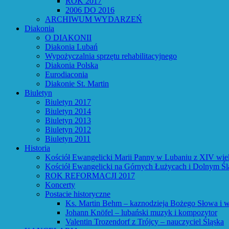
ROK 2017
2006 DO 2016
ARCHIWUM WYDARZEŃ
Diakonia
O DIAKONII
Diakonia Lubań
Wypożyczalnia sprzętu rehabilitacyjnego
Diakonia Polska
Eurodiaconia
Diakonie St. Martin
Biuletyn
Biuletyn 2017
Biuletyn 2014
Biuletyn 2013
Biuletyn 2012
Biuletyn 2011
Historia
Kościół Ewangelicki Marii Panny w Lubaniu z XIV wie
Kościół Ewangelicki na Górnych Łużycach i Dolnym Śl
ROK REFORMACJI 2017
Koncerty
Postacie historyczne
Ks. Martin Behm – kaznodzieja Bożego Słowa i w
Johann Knöfel – lubański muzyk i kompozytor
Valentin Trozendorf z Trójcy – nauczyciel Śląska