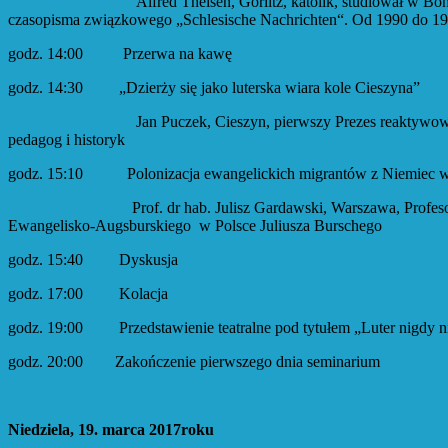
Alfred Theisen, Görlitz, katolik, studiował w Bonn Pedagogi
czasopisma związkowego „Schlesische Nachrichten“. Od 1990 do 19
godz. 14:00 Przerwa na kawę
godz. 14:30 „Dzierży się jako luterska wiara kole Cieszyna”
Jan Puczek, Cieszyn, pierwszy Prezes reaktywowanego Towar
pedagog i historyk
godz. 15:10 Polonizacja ewangelickich migrantów z Niemie
Prof. dr hab. Julisz Gardawski, Warszawa, Profesor i Dyrekto
Ewangelisko-Augsburskiego w Polsce Juliusza Burschego
godz. 15:40 Dyskusja
godz. 17:00 Kolacja
godz. 19:00 Przedstawienie teatralne pod tytułem „Luter nigdy ni
godz. 20:00 Zakończenie pierwszego dnia seminarium
Niedziela, 19. marca 2017roku