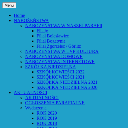
Przejdź
Menu
do
Bóg powiedział: Oto wszystko nowym
Parafia Ewangelicko-
treści
Home
czynię – Obj 21,5 – Słowo Boże Roku
NABOŻEŃSTWA
Augsburska w Lubaniu
NABOŻEŃSTWA W NASZEJ PARAFII
Pańskiego 2026
Filiały
Filiał Bolesławiec
Filiał Bogatynia
Filiał Zgorzelec / Görlitz
NABOŻEŃSTWA W TVP KULTURA
NABOŻEŃSTWA DOMOWE
NABOŻEŃSTWA INTERNETOWE
SZKÓŁKA NIEDZIELNA
SZKÓŁKOWIEŚCI 2022
SZKÓŁKOWIEŚCI 2021
SZKÓŁKA NIEDZIELNA 2021
SZKÓŁKA NIEDZIELNA 2020
AKTUALNOŚCI
AKTUALNOŚCI
OGŁOSZENIA PARAFIALNE
Wydarzenia
ROK 2020
ROK 2019
ROK 2018