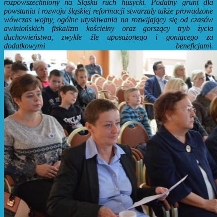
rozpowszechniony na Śląsku ruch husycki. Podatny grunt dla
powstania i rozwoju śląskiej reformacji stwarzały także prowadzone
wówczas wojny, ogólne utyskiwania na rozwijający się od czasów
awiniońskich fiskalizm kościelny oraz gorszący tryb życia
duchowieństwa, zwykle źle uposażonego i goniącego za
dodatkowymi beneficjami.