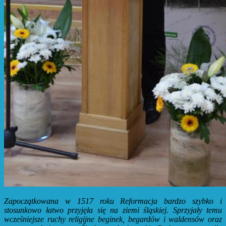
Zapoczątkowana w 1517 roku Reformacja bardzo szybko i
stosunkowo łatwo przyjęła się na ziemi śląskiej. Sprzyjały temu
wcześniejsze ruchy religijne beginek, begardów i waldensów oraz