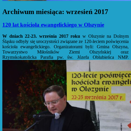
Archiwum miesiąca:
wrzesień 2017
120 lat kościoła ewangelickiego w Olszynie
W dniach 22-23. września 2017 roku
w Olszynie na Dolnym
Śląsku odbyły się uroczystości związane ze 120-leciem poświęcenia
kościoła ewangelickiego. Organizatorami byli: Gmina Olszyna,
Towarzystwo Miłośników Ziemi Olszyńskiej oraz
Rzymskokatolicka Parafia pw. św. Józefa Oblubieńca NMP.