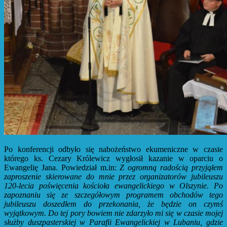
Po konferencji odbyło się nabożeństwo ekumeniczne w czasie
którego ks. Cezary Królewicz wygłosił kazanie w oparciu o
Ewangelię Jana. Powiedział m.in:
Z ogromną radością przyjąłem
zaproszenie skierowane do mnie przez organizatorów jubileuszu
120-lecia poświęcenia kościoła ewangelickiego w Olszynie. Po
zapoznaniu się ze szczegółowym programem obchodów tego
jubileuszu doszedłem do przekonania, że będzie on czymś
wyjątkowym. Do tej pory bowiem nie zdarzyło mi się w czasie mojej
służby duszpasterskiej w Parafii Ewangelickiej w Lubaniu, gdzie