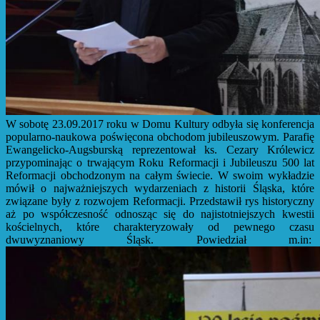
W sobotę 23.09.2017 roku w Domu Kultury odbyła się konferencja
popularno-naukowa poświęcona obchodom jubileuszowym. Parafię
Ewangelicko-Augsburską reprezentował ks. Cezary Królewicz
przypominając o trwającym Roku Reformacji i Jubileuszu 500 lat
Reformacji obchodzonym na całym świecie. W swoim wykładzie
mówił o najważniejszych wydarzeniach z historii Śląska, które
związane były z rozwojem Reformacji. Przedstawił rys historyczny
aż po współczesność odnosząc się do najistotniejszych kwestii
kościelnych, które charakteryzowały od pewnego czasu
dwuwyznaniowy Śląsk. Powiedział m.in: