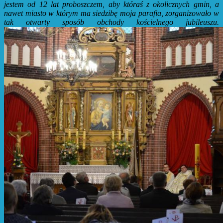
jestem od 12 lat proboszczem, aby któraś z okolicznych gmin, a
nawet miasto w którym ma siedzibę moja parafia, zorganizowało w
tak otwarty sposób obchody kościelnego jubileuszu.