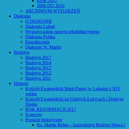
ROK 2017
2006 DO 2016
ARCHIWUM WYDARZEŃ
Diakonia
O DIAKONII
Diakonia Lubań
Wypożyczalnia sprzętu rehabilitacyjnego
Diakonia Polska
Eurodiaconia
Diakonie St. Martin
Biuletyn
Biuletyn 2017
Biuletyn 2014
Biuletyn 2013
Biuletyn 2012
Biuletyn 2011
Historia
Kościół Ewangelicki Marii Panny w Lubaniu z XIV
wieku
Kościół Ewangelicki na Górnych Łużycach i Dolnym
Śląsku
ROK REFORMACJI 2017
Koncerty
Postacie historyczne
Ks. Martin Behm – kaznodzieja Bożego Słowa i