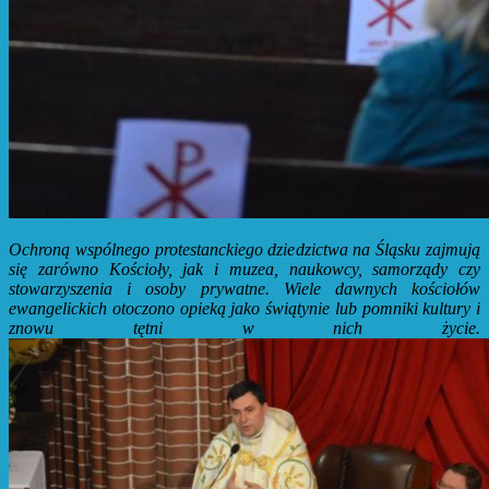
Ochroną wspólnego protestanckiego dziedzictwa na Śląsku zajmują
się zarówno Kościoły, jak i muzea, naukowcy, samorządy czy
stowarzyszenia i osoby prywatne. Wiele dawnych kościołów
ewangelickich otoczono opieką jako świątynie lub pomniki kultury i
znowu tętni w nich życie.