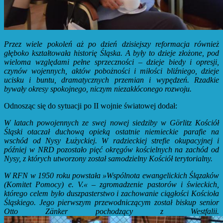
Przez wiele pokoleń aż po dzień dzisiejszy reformacja również
głęboko kształtowała historię Śląska. A były to dzieje złożone, pod
wieloma względami pełne sprzeczności – dzieje biedy i opresji,
czynów wojennych, aktów pobożności i miłości bliźniego, dzieje
ucisku i buntu, dramatycznych przemian i wypędzeń. Rzadkie
bywały okresy spokojnego, niczym niezakłóconego rozwoju.
Odnosząc się do sytuacji po II wojnie światowej dodał:
W latach powojennych ze swej nowej siedziby w Görlitz Kościół
Śląski otaczał duchową opieką ostatnie niemieckie parafie na
wschód od Nysy Łużyckiej. W radzieckiej strefie okupacyjnej i
później w NRD pozostało pięć okręgów kościelnych na zachód od
Nysy, z których utworzony został samodzielny Kościół terytorialny.
W RFN w 1950 roku powstała »Wspólnota ewangelickich Ślązaków
(Komitet Pomocy) e. V.« – zgromadzenie pastorów i świeckich,
którego celem było duszpasterstwo i zachowanie ciągłości Kościoła
Śląskiego. Jego pierwszym przewodniczącym został biskup senior
Otto Zänker pochodzący z Westfalii.