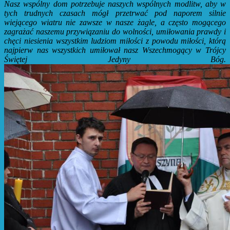
Nasz wspólny dom potrzebuje naszych wspólnych modlitw, aby w
tych trudnych czasach mógł przetrwać pod naporem silnie
wiejącego wiatru nie zawsze w nasze żagle, a często mogącego
zagrażać naszemu przywiązaniu do wolności, umiłowania prawdy i
chęci niesienia wszystkim ludziom miłości z powodu miłości, którą
najpierw nas wszystkich umiłował nasz Wszechmogący w Trójcy
Świętej Jedyny Bóg.