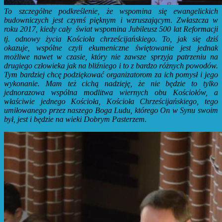
To szczególne podkreślenie, że wspomina się ewangelickich
budowniczych jest czymś pięknym i wzruszającym. Zwłaszcza w
roku 2017, kiedy cały
świat wspomina Jubileusz 500 lat Reformacji
tj. odnowy życia Kościoła chrześcijańskiego.
To, jak się dziś
okazuje, wspólne czyli ekumeniczne świętowanie jest jednak
możliwe nawet w czasie, który nie zawsze sprzyja patrzeniu na
drugiego człowieka jak na bliźniego i to z bardzo różnych powodów.
Tym bardziej chcę podziękować organizatorom za ich pomysł i jego
wykonanie. Mam też cichą nadzieję, że nie będzie to tylko
jednorazowa wspólna modlitwa wiernych obu Kościołów, a
właściwie jednego Kościoła, Kościoła Chrześcijańskiego, tego
umiłowanego przez naszego Boga Ludu, którego On w Synu swoim
był, jest i będzie na wieki Dobrym Pasterzem.