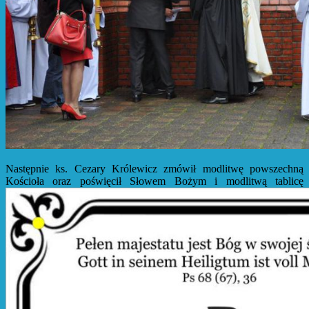
Następnie ks. Cezary Królewicz zmówił modlitwę powszechną
Kościoła oraz poświęcił Słowem Bożym i modlitwą tablicę