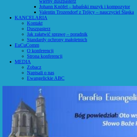
wierny duszpasterz
Johann Knöfel – lubański muzyk i kompozytor
Valentin Trozendorf z Trójcy – nauczyciel Śląska
KANCELARIA
Kontakt
Duszpasterz
Jak załatwić sprawę – poradnik
Standardy ochrony małoletnich
EuCuComm
O konferencji
Strona konferencji
MEDIA
Zobacz
Napisali o nas
Ewangelickie ABC