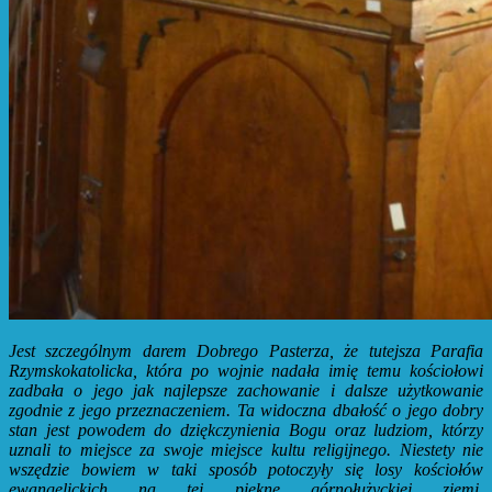
Jest szczególnym darem Dobrego Pasterza, że tutejsza Parafia
Rzymskokatolicka, która po wojnie nadała imię temu kościołowi
zadbała o jego jak najlepsze zachowanie i dalsze użytkowanie
zgodnie z jego przeznaczeniem. Ta widoczna dbałość o jego dobry
stan jest powodem do dziękczynienia Bogu oraz ludziom, którzy
uznali to miejsce za swoje miejsce kultu religijnego. Niestety nie
wszędzie bowiem w taki sposób potoczyły się losy kościołów
ewangelickich na tej piękne górnołużyckiej ziemi.