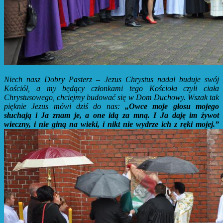
Niech nasz Dobry Pasterz – Jezus Chrystus nadal buduje swój
Kościół, a my będący członkami tego Kościoła czyli ciała
Chrystusowego, chciejmy budować się w Dom Duchowy. Wszak tak
pięknie Jezus mówi dziś do nas:
„Owce moje głosu mojego
słuchają i Ja znam je, a one idą za mną. I Ja daję im żywot
wieczny, i nie giną na wieki, i nikt nie wydrze ich z ręki mojej.”