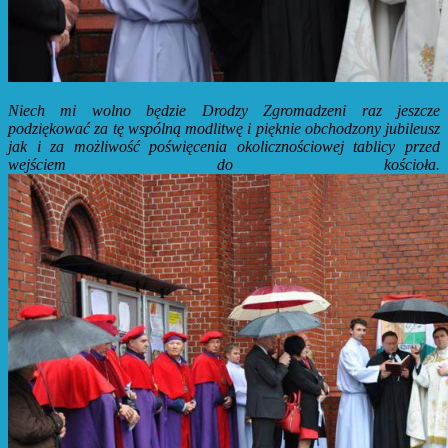
Niech mi wolno będzie Drodzy Zgromadzeni raz jeszcze
podziękować za tę wspólną modlitwę i pięknie obchodzony jubileusz
jak i za możliwość poświęcenia okolicznościowej tablicy przed
wejściem do kościoła.