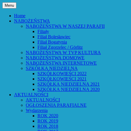
Przejdź
Menu
do
Bóg powiedział: Oto wszystko nowym czyni
Parafia Ewangelicko-Augsburs
treści
Home
NABOŻEŃSTWA
NABOŻEŃSTWA W NASZEJ PARAFII
Filiały
Filiał Bolesławiec
Filiał Bogatynia
Filiał Zgorzelec / Görlitz
NABOŻEŃSTWA W TVP KULTURA
NABOŻEŃSTWA DOMOWE
NABOŻEŃSTWA INTERNETOWE
SZKÓŁKA NIEDZIELNA
SZKÓŁKOWIEŚCI 2022
SZKÓŁKOWIEŚCI 2021
SZKÓŁKA NIEDZIELNA 2021
SZKÓŁKA NIEDZIELNA 2020
AKTUALNOŚCI
AKTUALNOŚCI
OGŁOSZENIA PARAFIALNE
Wydarzenia
ROK 2020
ROK 2019
ROK 2018