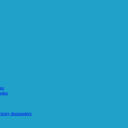
ku
ąsku
ierny duszpasterz