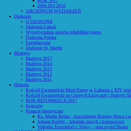
ROK 2017
2006 DO 2016
ARCHIWUM WYDARZEŃ
Diakonia
O DIAKONII
Diakonia Lubań
Wypożyczalnia sprzętu rehabilitacyjnego
Diakonia Polska
Eurodiaconia
Diakonie St. Martin
Biuletyn
Biuletyn 2017
Biuletyn 2014
Biuletyn 2013
Biuletyn 2012
Biuletyn 2011
Historia
Kościół Ewangelicki Marii Panny w Lubaniu z XIV wie
Kościół Ewangelicki na Górnych Łużycach i Dolnym Śl
ROK REFORMACJI 2017
Koncerty
Postacie historyczne
Ks. Martin Behm – kaznodzieja Bożego Słowa i w
Johann Knöfel – lubański muzyk i kompozytor
Valentin Trozendorf z Trójcy – nauczyciel Śląska