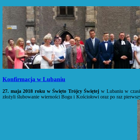
Konfirmacja w Lubaniu
27. maja 2018 roku w Święto Trójcy Świętej
w Lubaniu w czasie 
złożyli ślubowanie wierności Bogu i Kościołowi oraz po raz pierwsz