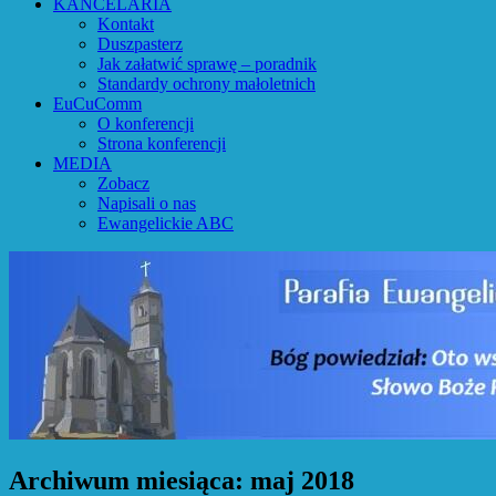
KANCELARIA
Kontakt
Duszpasterz
Jak załatwić sprawę – poradnik
Standardy ochrony małoletnich
EuCuComm
O konferencji
Strona konferencji
MEDIA
Zobacz
Napisali o nas
Ewangelickie ABC
Archiwum miesiąca:
maj 2018