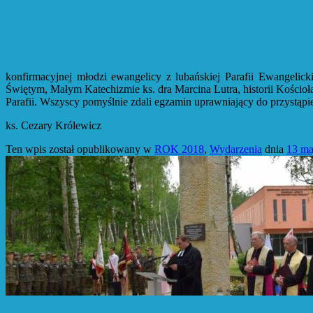
konfirmacyjnej młodzi ewangelicy z lubańskiej Parafii Ewangelick
Świętym, Małym Katechizmie ks. dra Marcina Lutra, historii Kościo
Parafii. Wszyscy pomyślnie zdali egzamin uprawniający do przystąpie
ks. Cezary Królewicz
Ten wpis został opublikowany w
ROK 2018
,
Wydarzenia
dnia
13 ma