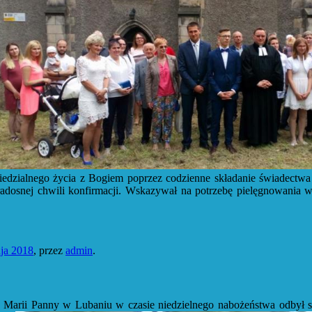
edzialnego życia z Bogiem poprzez codzienne składanie świadectwa s
radosnej chwili konfirmacji. Wskazywał na potrzebę pielęgnowania 
ja 2018
,
przez
admin
.
Marii Panny w Lubaniu w czasie niedzielnego nabożeństwa odbył się