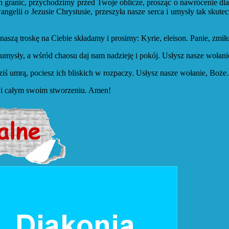
h granic, przychodzimy przed Twoje oblicze, prosząc o nawrócenie dl
wangelii o Jezusie Chrystusie, przeszyła nasze serca i umysły tak sku
naszą troskę na Ciebie składamy i prosimy: Kyrie, eleison. Panie, zmił
 i umysły, a wśród chaosu daj nam nadzieję i pokój. Usłysz nasze woł
dziś umrą, pociesz ich bliskich w rozpaczy. Usłysz nasze wołanie, Bo
im i całym swoim stworzeniu. Amen!