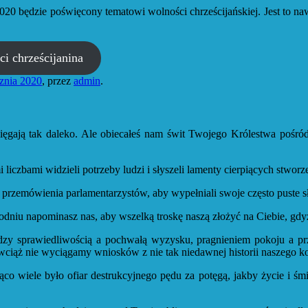
020 będzie poświęcony tematowi wolności chrześcijańskiej. Jest to naw
ci chrześcijanina
cznia 2020
,
przez
admin
.
ięgają tak daleko. Ale obiecałeś nam świt Twojego Królestwa pośró
liczbami widzieli potrzeby ludzi i słyszeli lamenty cierpiących stworz
zemówienia parlamentarzystów, aby wypełniali swoje często puste sł
dniu napominasz nas, aby wszelką troskę naszą złożyć na Ciebie, gdyż
dzy sprawiedliwością a pochwałą wyzysku, pragnieniem pokoju a pr
wciąż nie wyciągamy wniosków z nie tak niedawnej historii naszego kon
o wiele było ofiar destrukcyjnego pędu za potęgą, jakby życie i śmi