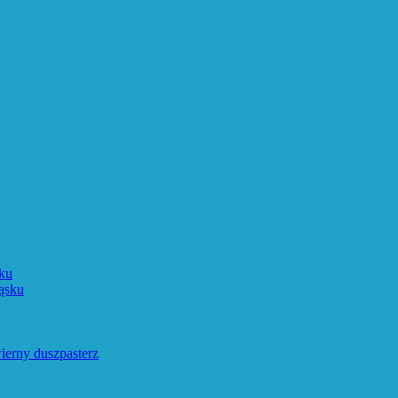
ku
ąsku
ierny duszpasterz