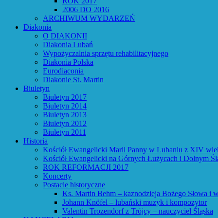
ROK 2017
2006 DO 2016
ARCHIWUM WYDARZEŃ
Diakonia
O DIAKONII
Diakonia Lubań
Wypożyczalnia sprzętu rehabilitacyjnego
Diakonia Polska
Eurodiaconia
Diakonie St. Martin
Biuletyn
Biuletyn 2017
Biuletyn 2014
Biuletyn 2013
Biuletyn 2012
Biuletyn 2011
Historia
Kościół Ewangelicki Marii Panny w Lubaniu z XIV wie
Kościół Ewangelicki na Górnych Łużycach i Dolnym Śl
ROK REFORMACJI 2017
Koncerty
Postacie historyczne
Ks. Martin Behm – kaznodzieja Bożego Słowa i w
Johann Knöfel – lubański muzyk i kompozytor
Valentin Trozendorf z Trójcy – nauczyciel Śląska