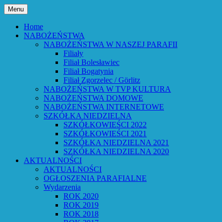
Przejdź
Menu
do
Bóg powiedział: Oto wszystko nowym czyni
Parafia Ewangelicko-Augsburs
treści
Home
NABOŻEŃSTWA
NABOŻEŃSTWA W NASZEJ PARAFII
Filiały
Filiał Bolesławiec
Filiał Bogatynia
Filiał Zgorzelec / Görlitz
NABOŻEŃSTWA W TVP KULTURA
NABOŻEŃSTWA DOMOWE
NABOŻEŃSTWA INTERNETOWE
SZKÓŁKA NIEDZIELNA
SZKÓŁKOWIEŚCI 2022
SZKÓŁKOWIEŚCI 2021
SZKÓŁKA NIEDZIELNA 2021
SZKÓŁKA NIEDZIELNA 2020
AKTUALNOŚCI
AKTUALNOŚCI
OGŁOSZENIA PARAFIALNE
Wydarzenia
ROK 2020
ROK 2019
ROK 2018