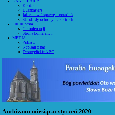
KANCELARIA
Kontakt
Duszpasterz
Jak załatwić sprawę – poradnik
Standardy ochrony małoletnich
EuCuComm
O konferencji
Strona konferencji
MEDIA
Zobacz
Napisali o nas
Ewangelickie ABC
Archiwum miesiąca:
styczeń 2020