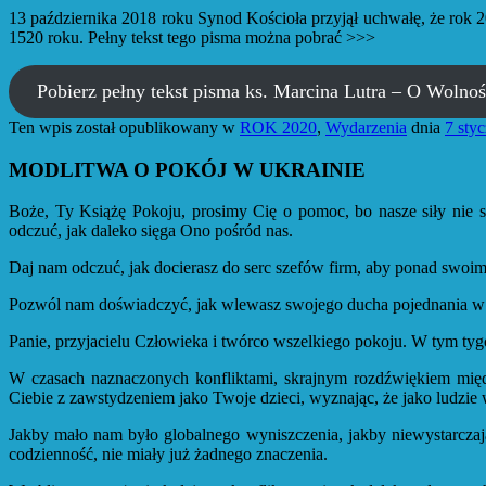
13 października 2018 roku Synod Kościoła przyjął uchwałę, że rok 2
1520 roku. Pełny tekst tego pisma można pobrać >>>
Pobierz pełny tekst pisma ks. Marcina Lutra – O Wolnoś
Ten wpis został opublikowany w
ROK 2020
,
Wydarzenia
dnia
7 sty
MODLITWA O POKÓJ W UKRAINIE
Boże, Ty Książę Pokoju, prosimy Cię o pomoc, bo nasze siły nie s
odczuć, jak daleko sięga Ono pośród nas.
Daj nam odczuć, jak docierasz do serc szefów firm, aby ponad swoimi 
Pozwól nam doświadczyć, jak wlewasz swojego ducha pojednania w pr
Panie, przyjacielu Człowieka i twórco wszelkiego pokoju. W tym tygo
W czasach naznaczonych konfliktami, skrajnym rozdźwiękiem mię
Ciebie z zawstydzeniem jako Twoje dzieci, wyznając, że jako ludzie 
Jakby mało nam było globalnego wyniszczenia, jakby niewystarczając
codzienność, nie miały już żadnego znaczenia.