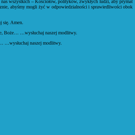
a nas wszystkich – Kościołów, polityków, zwykłych ludzi, aby prymat
tecznie, abyśmy mogli żyć w odpowiedzialności i sprawiedliwości obok
uj się. Amen.
anie, Boże… …wysłuchaj naszej modlitwy.
że… …wysłuchaj naszej modlitwy.