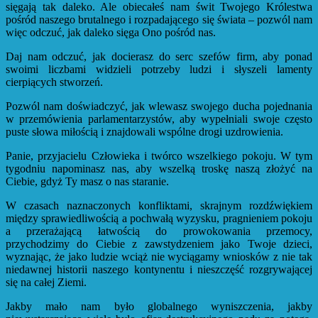
sięgają tak daleko. Ale obiecałeś nam świt Twojego Królestwa
pośród naszego brutalnego i rozpadającego się świata – pozwól nam
więc odczuć, jak daleko sięga Ono pośród nas.
Daj nam odczuć, jak docierasz do serc szefów firm, aby ponad
swoimi liczbami widzieli potrzeby ludzi i słyszeli lamenty
cierpiących stworzeń.
Pozwól nam doświadczyć, jak wlewasz swojego ducha pojednania
w przemówienia parlamentarzystów, aby wypełniali swoje często
puste słowa miłością i znajdowali wspólne drogi uzdrowienia.
Panie, przyjacielu Człowieka i twórco wszelkiego pokoju. W tym
tygodniu napominasz nas, aby wszelką troskę naszą złożyć na
Ciebie, gdyż Ty masz o nas staranie.
W czasach naznaczonych konfliktami, skrajnym rozdźwiękiem
między sprawiedliwością a pochwałą wyzysku, pragnieniem pokoju
a przerażającą łatwością do prowokowania przemocy,
przychodzimy do Ciebie z zawstydzeniem jako Twoje dzieci,
wyznając, że jako ludzie wciąż nie wyciągamy wniosków z nie tak
niedawnej historii naszego kontynentu i nieszczęść rozgrywającej
się na całej Ziemi.
Jakby mało nam było globalnego wyniszczenia, jakby