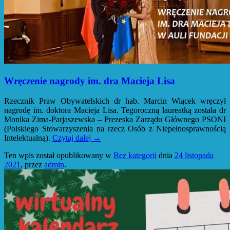
Wręczenie nagrody im. dra Macieja Lisa
Rzecznik Praw Obywatelskich dr hab. Marcin Wiącek wręczył
nagrodę im. doktora Macieja Lisa. Tegoroczną laureatką została dr
Monika Zima-Parjaszewska – Prezeska Zarządu Głównego PSONI
(Polskiego Stowarzyszenia na rzecz Osób z Niepełnosprawnością
Intelektualną).
Czytaj dalej
→
Ten wpis został opublikowany w
Bez kategorii
dnia
24 listopada
2021
,
przez
admin
.