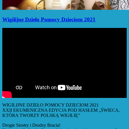
Wigilijne Dzieło Pomocy Dzieciom 2021
WIGILIJNE DZIEŁO POMOCY DZIECIOM 2021
XXII EKUMENICZNA EDYCJA POD HASŁEM „ŚWIECA,
KTÓRA TWORZY POLSKĄ WIGILIĘ”
Drogie Siostry i Drodzy Bracia!