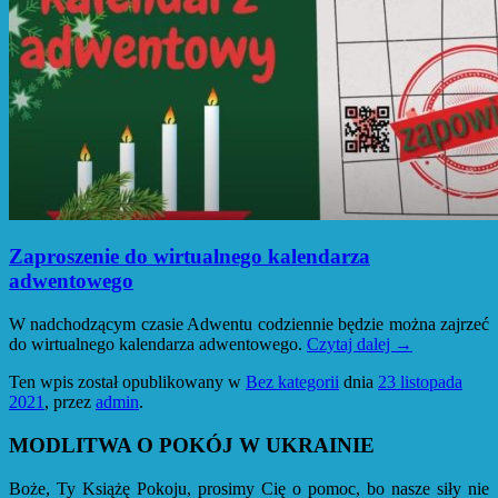
Zaproszenie do wirtualnego kalendarza
adwentowego
W nadchodzącym czasie Adwentu codziennie będzie można zajrzeć
do wirtualnego kalendarza adwentowego.
Czytaj dalej
→
Ten wpis został opublikowany w
Bez kategorii
dnia
23 listopada
2021
,
przez
admin
.
MODLITWA O POKÓJ W UKRAINIE
Boże, Ty Książę Pokoju, prosimy Cię o pomoc, bo nasze siły nie