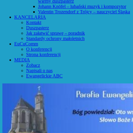
wierny duszpasterz
Johann Knöfel – lubański muzyk i kompozytor
Valentin Trozendorf z Trójcy – nauczyciel Śląska
KANCELARIA
Kontakt
Duszpasterz
Jak załatwić sprawę – poradnik
Standardy ochrony małoletnich
EuCuComm
O konferencji
Strona konferencji
MEDIA
Zobacz
Napisali o nas
Ewangelickie ABC