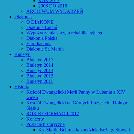
ROK 2017
2006 DO 2016
ARCHIWUM WYDARZEŃ
Diakonia
O DIAKONII
Diakonia Lubań
Wypożyczalnia sprzętu rehabilitacyjnego
Diakonia Polska
Eurodiaconia
Diakonie St. Martin
Biuletyn
Biuletyn 2017
Biuletyn 2014
Biuletyn 2013
Biuletyn 2012
Biuletyn 2011
Historia
Kościół Ewangelicki Marii Panny w Lubaniu z XIV
wieku
Kościół Ewangelicki na Górnych Łużycach i Dolnym
Śląsku
ROK REFORMACJI 2017
Koncerty
Postacie historyczne
Ks. Martin Behm – kaznodzieja Bożego Słowa i