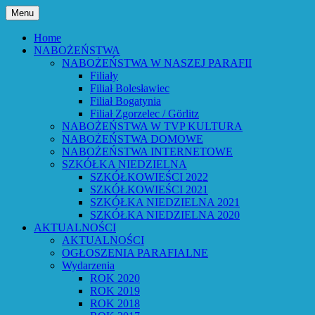
Przejdź
Menu
do
Bóg powiedział: Oto wszystko nowym
Parafia Ewangelicko-
treści
Home
czynię – Obj 21,5 – Słowo Boże Roku
NABOŻEŃSTWA
Augsburska w Lubaniu
NABOŻEŃSTWA W NASZEJ PARAFII
Pańskiego 2026
Filiały
Filiał Bolesławiec
Filiał Bogatynia
Filiał Zgorzelec / Görlitz
NABOŻEŃSTWA W TVP KULTURA
NABOŻEŃSTWA DOMOWE
NABOŻEŃSTWA INTERNETOWE
SZKÓŁKA NIEDZIELNA
SZKÓŁKOWIEŚCI 2022
SZKÓŁKOWIEŚCI 2021
SZKÓŁKA NIEDZIELNA 2021
SZKÓŁKA NIEDZIELNA 2020
AKTUALNOŚCI
AKTUALNOŚCI
OGŁOSZENIA PARAFIALNE
Wydarzenia
ROK 2020
ROK 2019
ROK 2018