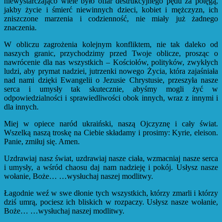
niewystarczająco wiele było ofiar destrukcyjnego pędu za potęgą,
jakby życie i śmierć niewinnych dzieci, kobiet i mężczyzn, ich
zniszczone marzenia i codzienność, nie miały już żadnego
znaczenia.
W obliczu zagrożenia kolejnym konfliktem, nie tak daleko od
naszych granic, przychodzimy przed Twoje oblicze, prosząc o
nawrócenie dla nas wszystkich – Kościołów, polityków, zwykłych
ludzi, aby prymat nadziei, jutrzenki nowego Życia, która zajaśniała
nad nami dzięki Ewangelii o Jezusie Chrystusie, przeszyła nasze
serca i umysły tak skutecznie, abyśmy mogli żyć w
odpowiedzialności i sprawiedliwości obok innych, wraz z innymi i
dla innych.
Miej w opiece naród ukraiński, naszą Ojczyznę i cały świat.
Wszelką naszą troskę na Ciebie składamy i prosimy: Kyrie, eleison.
Panie, zmiłuj się. Amen.
Uzdrawiaj nasz świat, uzdrawiaj nasze ciała, wzmacniaj nasze serca
i umysły, a wśród chaosu daj nam nadzieję i pokój. Usłysz nasze
wołanie, Boże… …wysłuchaj naszej modlitwy.
Łagodnie weź w swe dłonie tych wszystkich, którzy zmarli i którzy
dziś umrą, pociesz ich bliskich w rozpaczy. Usłysz nasze wołanie,
Boże… …wysłuchaj naszej modlitwy.