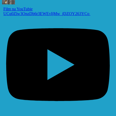
Film na YouTubie
UCq0Zlw3OnzDb6r3EWEvIjMw_jDZOY263YCo