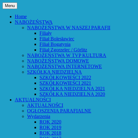
Przejdź
Menu
do
Bóg powiedział: Oto wszystko nowym
Parafia Ewangelicko-
treści
Home
czynię – Obj 21,5 – Słowo Boże Roku
NABOŻEŃSTWA
Augsburska w Lubaniu
NABOŻEŃSTWA W NASZEJ PARAFII
Pańskiego 2026
Filiały
Filiał Bolesławiec
Filiał Bogatynia
Filiał Zgorzelec / Görlitz
NABOŻEŃSTWA W TVP KULTURA
NABOŻEŃSTWA DOMOWE
NABOŻEŃSTWA INTERNETOWE
SZKÓŁKA NIEDZIELNA
SZKÓŁKOWIEŚCI 2022
SZKÓŁKOWIEŚCI 2021
SZKÓŁKA NIEDZIELNA 2021
SZKÓŁKA NIEDZIELNA 2020
AKTUALNOŚCI
AKTUALNOŚCI
OGŁOSZENIA PARAFIALNE
Wydarzenia
ROK 2020
ROK 2019
ROK 2018