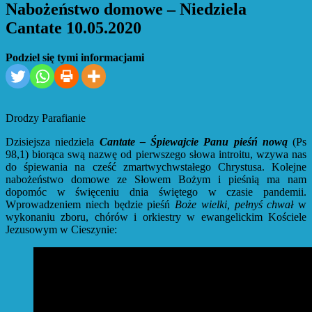
Nabożeństwo domowe – Niedziela
Cantate 10.05.2020
Podziel się tymi informacjami
Drodzy Parafianie
Dzisiejsza niedziela
Cantate – Śpiewajcie Panu pieśń nową
(Ps
98,1) biorąca swą nazwę od pierwszego słowa introitu, wzywa nas
do śpiewania na cześć zmartwychwstałego Chrystusa. Kolejne
nabożeństwo domowe ze Słowem Bożym i pieśnią ma nam
dopomóc w święceniu dnia świętego w czasie pandemii.
Wprowadzeniem niech będzie pieśń
Boże wielki, pełnyś chwał
w
wykonaniu zboru, chórów i orkiestry w ewangelickim Kościele
Jezusowym w Cieszynie: