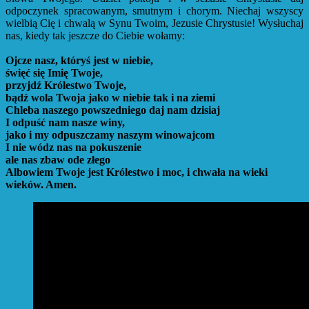
odpoczynek spracowanym, smutnym i chorym. Niechaj wszyscy
wielbią Cię i chwalą w Synu Twoim, Jezusie Chrystusie! Wysłuchaj
nas, kiedy tak jeszcze do Ciebie wołamy:
Ojcze nasz, któryś jest w niebie,
święć się Imię Twoje,
przyjdź Królestwo Twoje,
bądź wola Twoja
jako w niebie tak i na ziemi
Chleba naszego powszedniego daj nam dzisiaj
I odpuść nam nasze winy,
jako i my odpuszczamy naszym winowajcom
I nie wódz nas na pokuszenie
ale nas zbaw ode złego
Albowiem Twoje jest Królestwo i moc, i chwała na wieki
wieków. Amen.