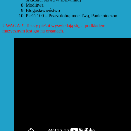
Modlitwa
Błogosławieństwo
Pieśń 100 – Przez dobrą moc Twą, Panie otoczon
UWAGA!!! Teksty pieśni wyświetlają się, a podkładem
muzycznym jest gra na organach.