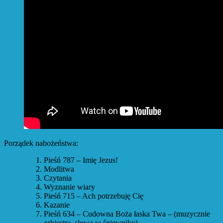
Porządek nabożeństwa:
Pieśń 787 – Imię Jezus!
Modlitwa
Czytania
Wyznanie wiary
Pieśń 715 – Ach potrzebuję Cię
Kazanie
Pieśń 634 – Cudowna Boża łaska Twa – (muzycznie
orkiestra, słowa w śpiewniku)