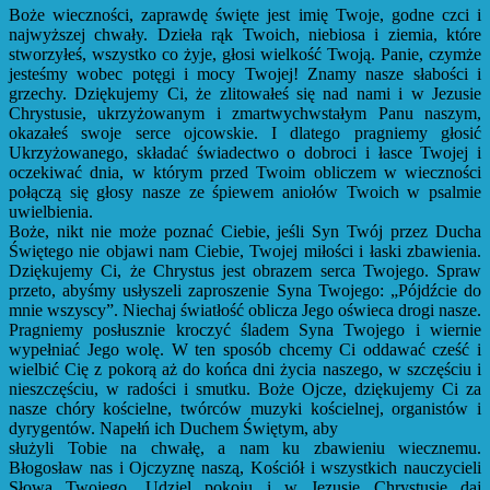
Boże wieczności, zaprawdę święte jest imię Twoje, godne czci i
najwyższej chwały. Dzieła rąk Twoich, niebiosa i ziemia, które
stworzyłeś, wszystko co żyje, głosi wielkość Twoją. Panie, czymże
jesteśmy wobec potęgi i mocy Twojej! Znamy nasze słabości i
grzechy. Dziękujemy Ci, że zlitowałeś się nad nami i w Jezusie
Chrystusie, ukrzyżowanym i zmartwychwstałym Panu naszym,
okazałeś swoje serce ojcowskie. I dlatego pragniemy głosić
Ukrzyżowanego, składać świadectwo o dobroci i łasce Twojej i
oczekiwać dnia, w którym przed Twoim obliczem w wieczności
połączą się głosy nasze ze śpiewem aniołów Twoich w psalmie
uwielbienia.
Boże, nikt nie może poznać Ciebie, jeśli Syn Twój przez Ducha
Świętego nie objawi nam Ciebie, Twojej miłości i łaski zbawienia.
Dziękujemy Ci, że Chrystus jest obrazem serca Twojego. Spraw
przeto, abyśmy usłyszeli zaproszenie Syna Twojego: „Pójdźcie do
mnie wszyscy”. Niechaj światłość oblicza Jego oświeca drogi nasze.
Pragniemy posłusznie kroczyć śladem Syna Twojego i wiernie
wypełniać Jego wolę. W ten sposób chcemy Ci oddawać cześć i
wielbić Cię z pokorą aż do końca dni życia naszego, w szczęściu i
nieszczęściu, w radości i smutku. Boże Ojcze, dziękujemy Ci za
nasze chóry kościelne, twórców muzyki kościelnej, organistów i
dyrygentów. Napełń ich Duchem Świętym, aby
służyli Tobie na chwałę, a nam ku zbawieniu wiecznemu.
Błogosław nas i Ojczyznę naszą, Kościół i wszystkich nauczycieli
Słowa Twojego. Udziel pokoju i w Jezusie Chrystusie daj