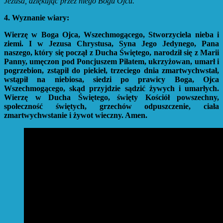
Jezusa, dziękując przez niego Bogu Ojcu.
4. Wyznanie wiary:
Wierzę w Boga Ojca, Wszechmogącego, Stworzyciela nieba i
ziemi. I w Jezusa Chrystusa, Syna Jego Jedynego, Pana
naszego, który się począł z Ducha Świętego, narodził się z Marii
Panny, umęczon pod Poncjuszem Piłatem, ukrzyżowan, umarł i
pogrzebion, zstąpił do piekieł, trzeciego dnia zmartwychwstał,
wstąpił na niebiosa, siedzi po prawicy Boga, Ojca
Wszechmogącego, skąd przyjdzie sądzić żywych i umarłych.
Wierzę w Ducha Świętego, święty Kościół powszechny,
społeczność świętych, grzechów odpuszczenie, ciała
zmartwychwstanie i żywot wieczny. Amen.