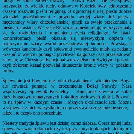
niosąc w sobie Słowo Prawdy – Słowo Boże. Nie jest sprawą
przypadku, że wielkie ruchy odnowy w Kościele były jednocześnie
czasem rozkwitu pieśni religijnej. O ogromnej sile tej pieśni dobrze
wiedzieli prześladowani z powodu swojej wiary. Już pierwsi
męczennicy wiary chrześcijańskiej ginęli za swoje przekonania z
pieśnią na ustach. W czasie Reformacji pieśni religijne przyczyniały
się do rozbudzenia i umocnienia życia religijnego. W latach
kontrreformacji pieśń okazała się niezwykłym orężem w
podtrzymaniu wiary wśród prześladowanej ludności. Powstające
wówczas kancjonały czyli śpiewniki ewangelickie miały za zadanie
krzepić w wierze i pomagać przetrwać najgorszy czas prześladowań
za wiarę w Chrystusa. Kancjonał wraz z Pismem Świętym i postyllą
czyli zbiorem kazań pozwalał skutecznie bronić wiary w godzinie
próby.
Śpiewanie jest bowiem nie tylko chwaleniem i wielbieniem Boga,
ale również pomaga w zrozumieniu Bożej Prawdy. Nasz
współczesny Śpiewnik Kościelny – Kancjonał zawiera w sobie
duże bogactwo tematycznych i okolicznościowych pieśni. Pozwala
to na śpiew w każdym czasie i różnych okolicznościach. Można
wyśpiewać z nich wszystko to, co przeżywa i czuje ludzkie serce, a
także i to czego ono potrzebuje.
Niestety tradycja śpiewu jest dzisiaj coraz słabsza. Coraz mniej ludzi
śpiewa w swoich domach czy też przy innych okazjach. Jednym z
niewielu miejsc, gdzie śpiew stale jest pielęgnowany, jest Kościół.