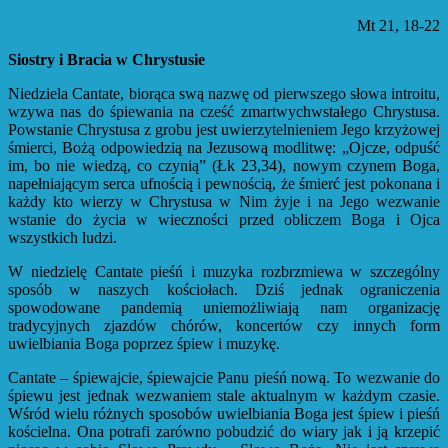
Mt 21, 18-22
Siostry i Bracia w Chrystusie
Niedziela Cantate, biorąca swą nazwę od pierwszego słowa introitu,
wzywa nas do śpiewania na cześć zmartwychwstałego Chrystusa.
Powstanie Chrystusa z grobu jest uwierzytelnieniem Jego krzyżowej
śmierci, Bożą odpowiedzią na Jezusową modlitwę: „Ojcze, odpuść
im, bo nie wiedzą, co czynią” (Łk 23,34), nowym czynem Boga,
napełniającym serca ufnością i pewnością, że śmierć jest pokonana i
każdy kto wierzy w Chrystusa w Nim żyje i na Jego wezwanie
wstanie do życia w wieczności przed obliczem Boga i Ojca
wszystkich ludzi.
W niedzielę Cantate pieśń i muzyka rozbrzmiewa w szczególny
sposób w naszych kościołach. Dziś jednak ograniczenia
spowodowane pandemią uniemożliwiają nam organizację
tradycyjnych zjazdów chórów, koncertów czy innych form
uwielbiania Boga poprzez śpiew i muzykę.
Cantate – śpiewajcie, śpiewajcie Panu pieśń nową. To wezwanie do
śpiewu jest jednak wezwaniem stale aktualnym w każdym czasie.
Wśród wielu różnych sposobów uwielbiania Boga jest śpiew i pieśń
kościelna. Ona potrafi zarówno pobudzić do wiary jak i ją krzepić