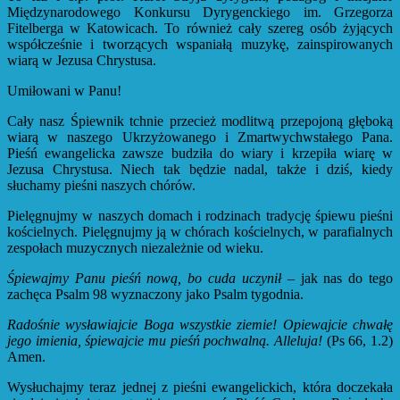
Międzynarodowego Konkursu Dyrygenckiego im. Grzegorza
Fitelberga w Katowicach. To również cały szereg osób żyjących
współcześnie i tworzących wspaniałą muzykę, zainspirowanych
wiarą w Jezusa Chrystusa.
Umiłowani w Panu!
Cały nasz Śpiewnik tchnie przecież modlitwą przepojoną głęboką
wiarą w naszego Ukrzyżowanego i Zmartwychwstałego Pana.
Pieśń ewangelicka zawsze budziła do wiary i krzepiła wiarę w
Jezusa Chrystusa. Niech tak będzie nadal, także i dziś, kiedy
słuchamy pieśni naszych chórów.
Pielęgnujmy w naszych domach i rodzinach tradycję śpiewu pieśni
kościelnych. Pielęgnujmy ją w chórach kościelnych, w parafialnych
zespołach muzycznych niezależnie od wieku.
Śpiewajmy Panu pieśń nową, bo cuda uczynił
– jak nas do tego
zachęca Psalm 98 wyznaczony jako Psalm tygodnia.
Radośnie wysławiajcie Boga wszystkie ziemie! Opiewajcie chwałę
jego imienia, śpiewajcie mu pieśń pochwalną. Alleluja!
(Ps 66, 1.2)
Amen.
Wysłuchajmy teraz jednej z pieśni ewangelickich, która doczekała