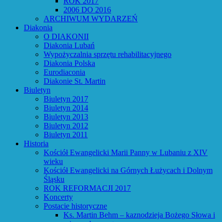
ROK 2017
2006 DO 2016
ARCHIWUM WYDARZEŃ
Diakonia
O DIAKONII
Diakonia Lubań
Wypożyczalnia sprzętu rehabilitacyjnego
Diakonia Polska
Eurodiaconia
Diakonie St. Martin
Biuletyn
Biuletyn 2017
Biuletyn 2014
Biuletyn 2013
Biuletyn 2012
Biuletyn 2011
Historia
Kościół Ewangelicki Marii Panny w Lubaniu z XIV
wieku
Kościół Ewangelicki na Górnych Łużycach i Dolnym
Śląsku
ROK REFORMACJI 2017
Koncerty
Postacie historyczne
Ks. Martin Behm – kaznodzieja Bożego Słowa i