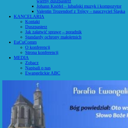
wierny duszpasterz
Johann Knöfel – lubański muzyk i kompozytor
Valentin Trozendorf z Trójcy – nauczyciel Śląska
KANCELARIA
Kontakt
Duszpasterz
Jak załatwić sprawę – poradnik
Standardy ochrony małoletnich
EuCuComm
O konferencji
Strona konferencji
MEDIA
Zobacz
Napisali o nas
Ewangelickie ABC