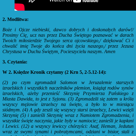
2. Modlitwa:
Boże i Ojcze niebieski, dawco dobrych i doskonałych darów!/
Prosimy Cię, ucz nas przez Ducha Świętego poznawać w darach
Twoich miłosierdzie Twojego serca ojcowskiego,/ dziękować Ci i
chwalić imię Twoje do końca dni życia naszego,/ przez Jezusa
Chrystusa w Duchu Świętym, Pocieszycielu naszym. Amen
3. Czytania:
W 2. Księdze Kronik czytamy (2 Krn 5, 2-5.12-14):
(2)
po czym zgromadził Salomon w Jeruzalemie starszych
izraelskich i wszystkich naczelników plemion, książąt rodów synów
izraelskich, ażeby przenieść Skrzynię Przymierza Pańskiego z
Miasta Dawida, to jest z Syjonu.
(3)
Zgromadzili się zatem u króla
wszyscy mężowie izraelscy na święto, a było to w miesiącu
siódmym.
(4)
A gdy zeszli się wszyscy starsi izraelscy, Lewici wzięli
Skrzynię
(5)
i zanieśli Skrzynię wraz z Namiotem Zgromadzenia, i
wszystkie święte naczynia, jakie były w namiocie; zanieśli je kapłani
i Lewici.
(12)
a wszyscy lewiccy chórzyści: Asaf, Heman, Jedutun
wraz ze swymi synami i pobratymcami, odziani w bisior, stali z