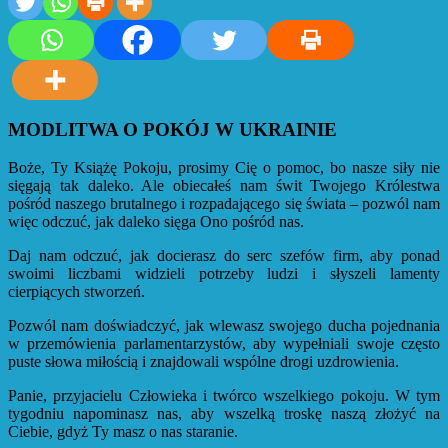
MODLITWA O POKÓJ W UKRAINIE
Boże, Ty Książę Pokoju, prosimy Cię o pomoc, bo nasze siły nie
sięgają tak daleko. Ale obiecałeś nam świt Twojego Królestwa
pośród naszego brutalnego i rozpadającego się świata – pozwól nam
więc odczuć, jak daleko sięga Ono pośród nas.
Daj nam odczuć, jak docierasz do serc szefów firm, aby ponad
swoimi liczbami widzieli potrzeby ludzi i słyszeli lamenty
cierpiących stworzeń.
Pozwól nam doświadczyć, jak wlewasz swojego ducha pojednania
w przemówienia parlamentarzystów, aby wypełniali swoje często
puste słowa miłością i znajdowali wspólne drogi uzdrowienia.
Panie, przyjacielu Człowieka i twórco wszelkiego pokoju. W tym
tygodniu napominasz nas, aby wszelką troskę naszą złożyć na
Ciebie, gdyż Ty masz o nas staranie.