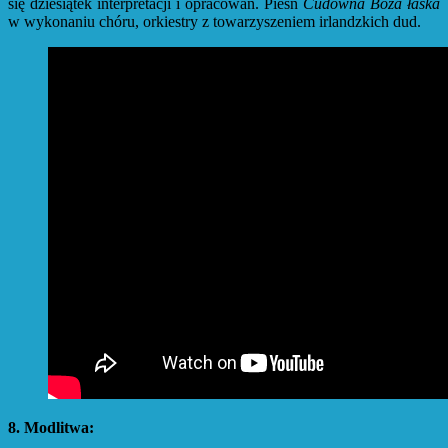
się dziesiątek interpretacji i opracowań. Pieśń
Cudowna Boża łaska
w wykonaniu chóru, orkiestry z towarzyszeniem irlandzkich dud.
8. Modlitwa: