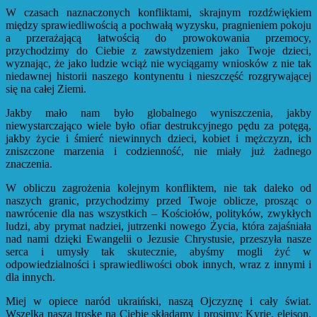
W czasach naznaczonych konfliktami, skrajnym rozdźwiękiem
między sprawiedliwością a pochwałą wyzysku, pragnieniem pokoju
a przerażającą łatwością do prowokowania przemocy,
przychodzimy do Ciebie z zawstydzeniem jako Twoje dzieci,
wyznając, że jako ludzie wciąż nie wyciągamy wniosków z nie tak
niedawnej historii naszego kontynentu i nieszczęść rozgrywającej
się na całej Ziemi.
Jakby mało nam było globalnego wyniszczenia, jakby
niewystarczająco wiele było ofiar destrukcyjnego pędu za potęgą,
jakby życie i śmierć niewinnych dzieci, kobiet i mężczyzn, ich
zniszczone marzenia i codzienność, nie miały już żadnego
znaczenia.
W obliczu zagrożenia kolejnym konfliktem, nie tak daleko od
naszych granic, przychodzimy przed Twoje oblicze, prosząc o
nawrócenie dla nas wszystkich – Kościołów, polityków, zwykłych
ludzi, aby prymat nadziei, jutrzenki nowego Życia, która zajaśniała
nad nami dzięki Ewangelii o Jezusie Chrystusie, przeszyła nasze
serca i umysły tak skutecznie, abyśmy mogli żyć w
odpowiedzialności i sprawiedliwości obok innych, wraz z innymi i
dla innych.
Miej w opiece naród ukraiński, naszą Ojczyznę i cały świat.
Wszelką naszą troskę na Ciebie składamy i prosimy: Kyrie, eleison.