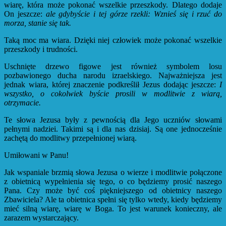
wiarę, która może pokonać wszelkie przeszkody. Dlatego dodaje
On jeszcze:
ale gdybyście i tej górze rzekli: Wznieś się i rzuć do
morza, stanie się tak.
Taką moc ma wiara. Dzięki niej człowiek może pokonać wszelkie
przeszkody i trudności.
Uschnięte drzewo figowe jest również symbolem losu
pozbawionego ducha narodu izraelskiego. Najważniejsza jest
jednak wiara, której znaczenie podkreślił Jezus dodając jeszcze:
I
wszystko, o cokolwiek byście prosili w modlitwie z wiarą,
otrzymacie.
Te słowa Jezusa były z pewnością dla Jego uczniów słowami
pełnymi nadziei. Takimi są i dla nas dzisiaj. Są one jednocześnie
zachętą do modlitwy przepełnionej wiarą.
Umiłowani w Panu!
Jak wspaniale brzmią słowa Jezusa o wierze i modlitwie połączone
z obietnicą wypełnienia się tego, o co będziemy prosić naszego
Pana. Czy może być coś piękniejszego od obietnicy naszego
Zbawiciela? Ale ta obietnica spełni się tylko wtedy, kiedy będziemy
mieć silną wiarę, wiarę w Boga. To jest warunek konieczny, ale
zarazem wystarczający.