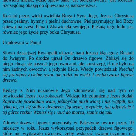
Szczególną okazją do śpiewania są nabożeństwa.
Kościół przez wieki uwielbia Boga i Syna Jego, Jezusa Chrystusa
przez psalmy, hymny i pieśni duchowne. Pielgrzymujący lud Boży
śpiewa na cześć Pana i Zbawiciela swojego. Pieśnią tego ludu jest
również jego życie przy boku Chrystusa.
Umiłowani w Panu!
Słowo dzisiejszej Ewangelii ukazuje nam Jezusa idącego z Betanii
do świątyni. Po drodze ujrzał On drzewo figowe. Zbliżył się do
niego chcąc się nasycić jego owocami, ale spostrzegł, iż nie było na
nim żadnych owoców, a jedynie liście. Wtedy powiedział:
Niechaj
się już nigdy z ciebie owoc nie rodzi na wieki. I uschło zaraz figowe
drzewo.
Będący z Nim uczniowie Jego zdumiewali się nad tym co
powiedział Jezus i co zobaczyli. Widząc ich zdumienie Jezus dodał:
Zaprawdę powiadam wam, jeślibyście mieli wiarę i nie wątpili, nie
tylko to, co się stało z drzewem figowym, uczynicie, ale gdybyście i
tej górze rzekli: Wznieś się i rzuć do morza, stanie się tak.
Zdrowe drzewa figowe przynosiły w Palestynie owoce przez 10
miesięcy w roku. Jezus wykorzystał przypadek drzewa figowego,
które nie wydawało owoców, żeby wskazać swoim uczniom na