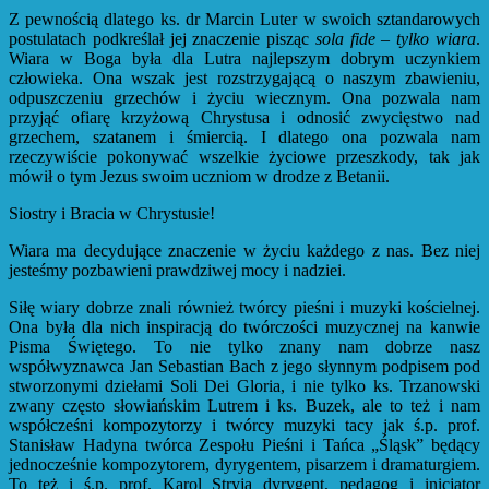
Z pewnością dlatego ks. dr Marcin Luter w swoich sztandarowych
postulatach podkreślał jej znaczenie pisząc
sola fide – tylko wiara
.
Wiara w Boga była dla Lutra najlepszym dobrym uczynkiem
człowieka. Ona wszak jest rozstrzygającą o naszym zbawieniu,
odpuszczeniu grzechów i życiu wiecznym. Ona pozwala nam
przyjąć ofiarę krzyżową Chrystusa i odnosić zwycięstwo nad
grzechem, szatanem i śmiercią. I dlatego ona pozwala nam
rzeczywiście pokonywać wszelkie życiowe przeszkody, tak jak
mówił o tym Jezus swoim uczniom w drodze z Betanii.
Siostry i Bracia w Chrystusie!
Wiara ma decydujące znaczenie w życiu każdego z nas. Bez niej
jesteśmy pozbawieni prawdziwej mocy i nadziei.
Siłę wiary dobrze znali również twórcy pieśni i muzyki kościelnej.
Ona była dla nich inspiracją do twórczości muzycznej na kanwie
Pisma Świętego. To nie tylko znany nam dobrze nasz
współwyznawca Jan Sebastian Bach z jego słynnym podpisem pod
stworzonymi dziełami Soli Dei Gloria, i nie tylko ks. Trzanowski
zwany często słowiańskim Lutrem i ks. Buzek, ale to też i nam
współcześni kompozytorzy i twórcy muzyki tacy jak ś.p. prof.
Stanisław Hadyna twórca Zespołu Pieśni i Tańca „Śląsk” będący
jednocześnie kompozytorem, dyrygentem, pisarzem i dramaturgiem.
To też i ś.p. prof. Karol Stryja dyrygent, pedagog i inicjator