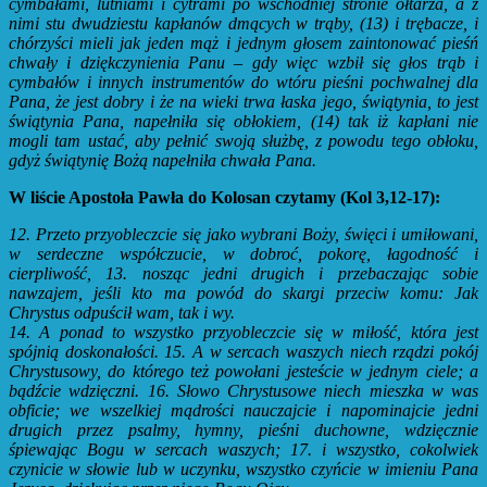
cymbałami, lutniami i cytrami po wschodniej stronie ołtarza, a z
nimi stu dwudziestu kapłanów dmących w trąby,
(13)
i trębacze, i
chórzyści mieli jak jeden mąż i jednym głosem zaintonować pieśń
chwały i dziękczynienia Panu – gdy więc wzbił się głos trąb i
cymbałów i innych instrumentów do wtóru pieśni pochwalnej dla
Pana, że jest dobry i że na wieki trwa łaska jego, świątynia, to jest
świątynia Pana, napełniła się obłokiem,
(14)
tak iż kapłani nie
mogli tam ustać, aby pełnić swoją służbę, z powodu tego obłoku,
gdyż świątynię Bożą napełniła chwała Pana.
W liście Apostoła Pawła do Kolosan czytamy (Kol 3,12-17):
12. Przeto przyobleczcie się jako wybrani Boży, święci i umiłowani,
w serdeczne
współczucie, w dobroć, pokorę, łagodność i
cierpliwość,
13. nosząc jedni drugich i przebaczając sobie
nawzajem, jeśli kto ma powód
do skargi przeciw komu: Jak
Chrystus odpuścił wam, tak i wy.
14. A ponad to wszystko przyobleczcie się w miłość, która jest
spójnią
doskonałości. 15. A w sercach waszych niech rządzi pokój
Chrystusowy,
do którego też powołani jesteście w jednym ciele; a
bądźcie wdzięczni.
16. Słowo Chrystusowe niech mieszka w was
obficie; we wszelkiej mądrości
nauczajcie i napominajcie jedni
drugich przez psalmy, hymny,
pieśni duchowne, wdzięcznie
śpiewając Bogu w sercach waszych; 17. i wszystko,
cokolwiek
czynicie w słowie lub w uczynku, wszystko czyńcie
w imieniu Pana