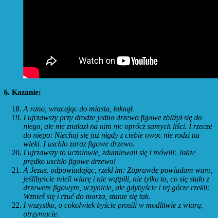
6. Kazanie:
A rano, wracając do miasta, łaknął.
I ujrzawszy przy drodze jedno drzewo figowe zbliżył się do
niego, ale nie znalazł na nim nic oprócz samych liści. I rzecze
do niego: Niechaj się już nigdy z ciebie owoc nie rodzi na
wieki. I uschło zaraz figowe drzewo.
I ujrzawszy to uczniowie, zdumiewali się i mówili: Jakże
prędko uschło figowe drzewo!
A Jezus, odpowiadając, rzekł im: Zaprawdę powiadam wam,
jeślibyście mieli wiarę i nie wątpili, nie tylko to, co się stało z
drzewem figowym, uczynicie, ale gdybyście i tej górze rzekli:
Wznieś się i rzuć do morza, stanie się tak.
I wszystko, o cokolwiek byście prosili w modlitwie z wiarą,
otrzymacie.