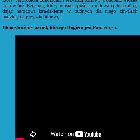
to również Ezechiel, który musiał opuścić umiłowaną Jerozolimę
dając narodowi izraelskiemu w trudnych dla niego chwilach
nadzieję na przyszłą odnowę.
Błogosławiony naród, którego Bogiem jest Pan.
Amen.