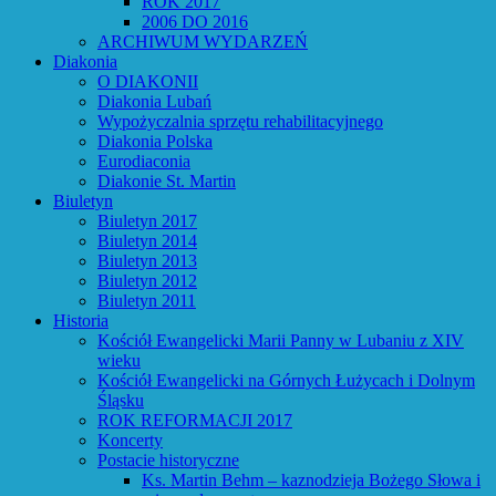
ROK 2017
2006 DO 2016
ARCHIWUM WYDARZEŃ
Diakonia
O DIAKONII
Diakonia Lubań
Wypożyczalnia sprzętu rehabilitacyjnego
Diakonia Polska
Eurodiaconia
Diakonie St. Martin
Biuletyn
Biuletyn 2017
Biuletyn 2014
Biuletyn 2013
Biuletyn 2012
Biuletyn 2011
Historia
Kościół Ewangelicki Marii Panny w Lubaniu z XIV
wieku
Kościół Ewangelicki na Górnych Łużycach i Dolnym
Śląsku
ROK REFORMACJI 2017
Koncerty
Postacie historyczne
Ks. Martin Behm – kaznodzieja Bożego Słowa i