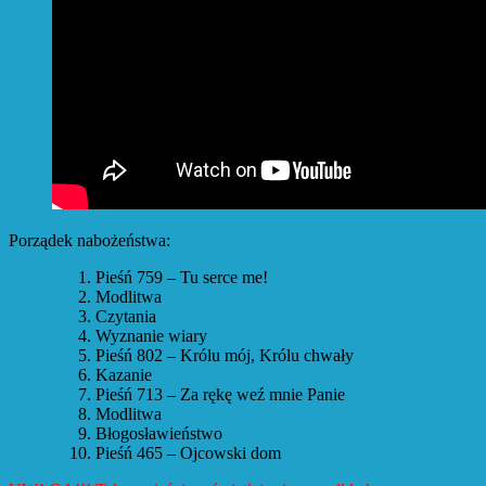
Porządek nabożeństwa:
Pieśń 759 – Tu serce me!
Modlitwa
Czytania
Wyznanie wiary
Pieśń 802 – Królu mój, Królu chwały
Kazanie
Pieśń 713 – Za rękę weź mnie Panie
Modlitwa
Błogosławieństwo
Pieśń 465 – Ojcowski dom