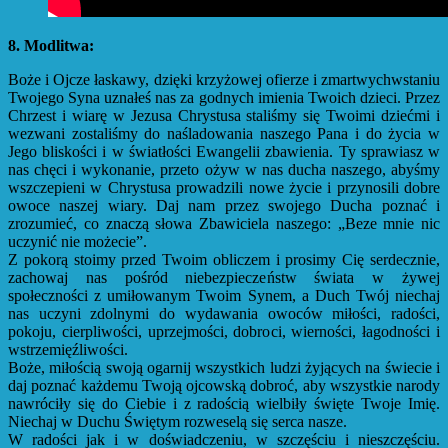
8. Modlitwa:
Boże i Ojcze łaskawy, dzięki krzyżowej ofierze i zmartwychwstaniu
Twojego Syna uznałeś nas za godnych imienia Twoich dzieci. Przez
Chrzest i wiarę w Jezusa Chrystusa staliśmy się Twoimi dziećmi i
wezwani zostaliśmy do naśladowania naszego Pana i do życia w
Jego bliskości i w światłości Ewangelii zbawienia. Ty sprawiasz w
nas chęci i wykonanie, przeto ożyw w nas ducha naszego, abyśmy
wszczepieni w Chrystusa prowadzili nowe życie i przynosili dobre
owoce naszej wiary. Daj nam przez swojego Ducha poznać i
zrozumieć, co znaczą słowa Zbawiciela naszego: „Beze mnie nic
uczynić nie możecie”.
Z pokorą stoimy przed Twoim obliczem i prosimy Cię serdecznie,
zachowaj nas pośród niebezpieczeństw świata w żywej
społeczności z umiłowanym Twoim Synem, a Duch Twój niechaj
nas uczyni zdolnymi do wydawania owoców miłości, radości,
pokoju, cierpliwości, uprzejmości, dobroci, wierności, łagodności i
wstrzemięźliwości.
Boże, miłością swoją ogarnij wszystkich ludzi żyjących na świecie i
daj poznać każdemu Twoją ojcowską dobroć, aby wszystkie narody
nawróciły się do Ciebie i z radością wielbiły święte Twoje Imię.
Niechaj w Duchu Świętym rozweselą się serca nasze.
W radości jak i w doświadczeniu, w szczęściu i nieszczęściu.