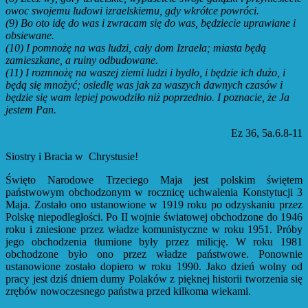
owoc swojemu ludowi izraelskiemu, gdy wkrótce powróci.
(9)
Bo oto idę do was i zwracam się do was, będziecie uprawiane i
obsiewane.
(10)
I pomnożę na was ludzi, cały dom Izraela; miasta będą
zamieszkane, a ruiny odbudowane.
(11)
I rozmnożę na waszej ziemi ludzi i bydło, i będzie ich dużo, i
będą się mnożyć; osiedlę was jak za waszych dawnych czasów i
będzie się wam lepiej powodziło niż poprzednio. I poznacie, że Ja
jestem Pan.
Ez 36, 5a.6.8-11
Siostry i Bracia w Chrystusie!
Święto Narodowe Trzeciego Maja jest polskim świętem
państwowym obchodzonym w rocznicę uchwalenia Konstytucji 3
Maja. Zostało ono ustanowione w 1919 roku po odzyskaniu przez
Polskę niepodległości. Po II wojnie światowej obchodzone do 1946
roku i zniesione przez władze komunistyczne w roku 1951. Próby
jego obchodzenia tłumione były przez milicję. W roku 1981
obchodzone było ono przez władze państwowe. Ponownie
ustanowione zostało dopiero w roku 1990. Jako dzień wolny od
pracy jest dziś dniem dumy Polaków z pięknej historii tworzenia się
zrębów nowoczesnego państwa przed kilkoma wiekami.