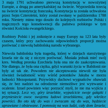
3 maja 1791 uchwalono pierwszą konstytucję w nowożytnej
Europie, a drugą po amerykańskiej na świecie. Wyprzedziła trzecią
na świecie konstytucję francuską. Konstytucja ta została uchwalona
przez Sejm Czteroletni, który został zwołany w październiku 1788
roku. Niestety mimo tego doszło do kolejnych rozbiorów Polski i
tragicznych tego konsekwencji dla państwa polskiego w tym
również Kościoła ewangelickiego.
Rozbiory Polski i jej zniknięcie z mapy Europy na 123 lata były
czasem, który przy zachowaniu odpowiednich proporcji można
porównać z niewolą babilońską narodu wybranego.
Niewola babilońska była tragedią, której w dziejach starożytnego
Izraela nie da się z niczym porównać. Musiała jednak mieć swój
kres. Według proroka Ezechiela była ona nie do zaakceptowania.
Nie dlatego, że była ona ciężka, gdyż warunki życia w Babilonii nie
były aż tak złe. Powodem nie akceptowania niewoli nie była
również świadomość winy wśród potomków Jakuba w morzu
ludności Mezopotamii. Przywódcy duchowi wygnańców obawiali
się, że bez nadziei na odrodzenie niemożliwe jest wytrwanie i
ocalenie. Izrael powinien więc porzucić myśl, że nie ma wyjścia z
tej sytuacji.
Lecz wy, góry izraelskie, wypuścicie swoje gałązki i
przyniesiecie owoc swojemu ludowi izraelskiemu, gdy wkrótce
powróci.
Bo oto idę do was i zwracam się do was, będziecie
uprawiane i obsiewane. I pomnożę na was ludzi, cały dom Izraela;