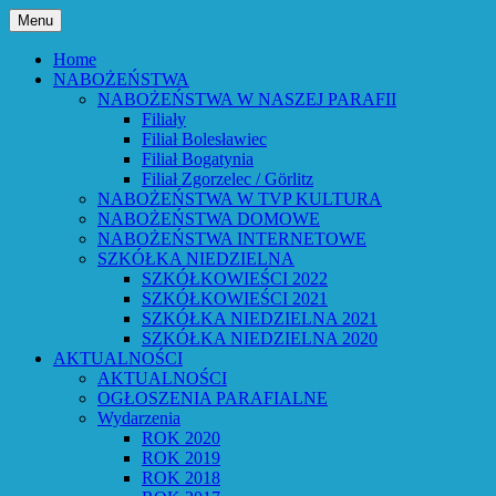
Przejdź
Menu
do
Bóg powiedział: Oto wszystko nowym
Parafia Ewangelicko-
treści
Home
czynię – Obj 21,5 – Słowo Boże Roku
NABOŻEŃSTWA
Augsburska w Lubaniu
NABOŻEŃSTWA W NASZEJ PARAFII
Pańskiego 2026
Filiały
Filiał Bolesławiec
Filiał Bogatynia
Filiał Zgorzelec / Görlitz
NABOŻEŃSTWA W TVP KULTURA
NABOŻEŃSTWA DOMOWE
NABOŻEŃSTWA INTERNETOWE
SZKÓŁKA NIEDZIELNA
SZKÓŁKOWIEŚCI 2022
SZKÓŁKOWIEŚCI 2021
SZKÓŁKA NIEDZIELNA 2021
SZKÓŁKA NIEDZIELNA 2020
AKTUALNOŚCI
AKTUALNOŚCI
OGŁOSZENIA PARAFIALNE
Wydarzenia
ROK 2020
ROK 2019
ROK 2018