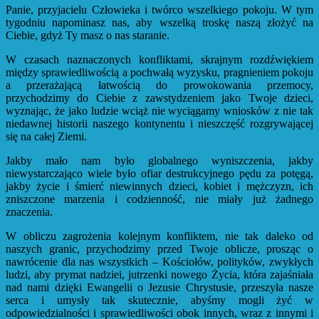
Panie, przyjacielu Człowieka i twórco wszelkiego pokoju. W tym
tygodniu napominasz nas, aby wszelką troskę naszą złożyć na
Ciebie, gdyż Ty masz o nas staranie.
W czasach naznaczonych konfliktami, skrajnym rozdźwiękiem
między sprawiedliwością a pochwałą wyzysku, pragnieniem pokoju
a przerażającą łatwością do prowokowania przemocy,
przychodzimy do Ciebie z zawstydzeniem jako Twoje dzieci,
wyznając, że jako ludzie wciąż nie wyciągamy wniosków z nie tak
niedawnej historii naszego kontynentu i nieszczęść rozgrywającej
się na całej Ziemi.
Jakby mało nam było globalnego wyniszczenia, jakby
niewystarczająco wiele było ofiar destrukcyjnego pędu za potęgą,
jakby życie i śmierć niewinnych dzieci, kobiet i mężczyzn, ich
zniszczone marzenia i codzienność, nie miały już żadnego
znaczenia.
W obliczu zagrożenia kolejnym konfliktem, nie tak daleko od
naszych granic, przychodzimy przed Twoje oblicze, prosząc o
nawrócenie dla nas wszystkich – Kościołów, polityków, zwykłych
ludzi, aby prymat nadziei, jutrzenki nowego Życia, która zajaśniała
nad nami dzięki Ewangelii o Jezusie Chrystusie, przeszyła nasze
serca i umysły tak skutecznie, abyśmy mogli żyć w
odpowiedzialności i sprawiedliwości obok innych, wraz z innymi i