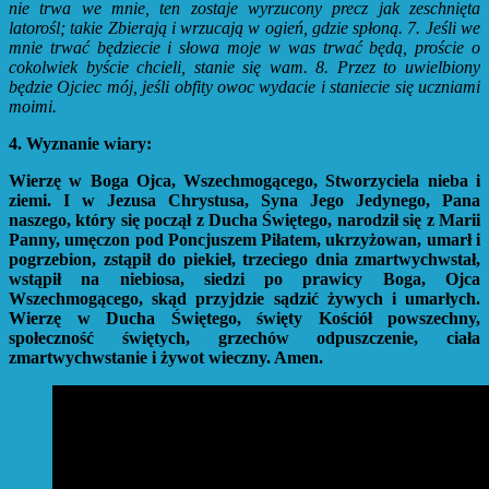
nie trwa we mnie, ten zostaje wyrzucony precz jak zeschnięta
latorośl; takie Zbierają i wrzucają w ogień, gdzie spłoną. 7. Jeśli we
mnie trwać będziecie i słowa moje w was trwać będą, proście o
cokolwiek byście chcieli, stanie się wam. 8. Przez to uwielbiony
będzie Ojciec mój, jeśli obfity owoc wydacie i staniecie się uczniami
moimi.
4. Wyznanie wiary:
Wierzę w Boga Ojca, Wszechmogącego, Stworzyciela nieba i
ziemi. I w Jezusa Chrystusa, Syna Jego Jedynego, Pana
naszego, który się począł z Ducha Świętego, narodził się z Marii
Panny, umęczon pod Poncjuszem Piłatem, ukrzyżowan, umarł i
pogrzebion, zstąpił do piekieł, trzeciego dnia zmartwychwstał,
wstąpił na niebiosa, siedzi po prawicy Boga, Ojca
Wszechmogącego, skąd przyjdzie sądzić żywych i umarłych.
Wierzę w Ducha Świętego, święty Kościół powszechny,
społeczność świętych, grzechów odpuszczenie, ciała
zmartwychwstanie i żywot wieczny. Amen.