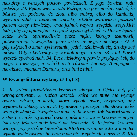
niektórzy z waszych poetów powiedzieli: Z jego bowiem rodu
jesteśmy. 29. Będąc więc z rodu Bożego, nie powinniśmy sądzić, że
bóstwo jest podobne do złota albo srebra, albo do kamienia,
wytworu sztuki i ludzkiego umysłu, 30.Bóg wprawdzie puszczał
płazem czasy niewiedzy,
teraz jednak wzywa wszędzie wszystkich
ludzi, aby się upamiętali, 31. gdyż wyznaczył dzień, w którym będzie
sądził świat sprawiedliwie przez męża, którego ustanowił,
potwierdzając to wszystkim przez wskrzeszenie go z martwych. 32. A
gdy usłyszeli o zmartwychwstaniu, jedni naśmiewali się, drudzy zaś
mówili: O tym będziemy cię słuchali innym razem. 33. I tak Paweł
wyszedł spośród nich. 34. Lecz niektórzy mężowie przyłączyli się do
niego i uwierzyli, a wśród nich również Dionizy Areopagita i
niewiasta, imieniem Damaris, oraz inni z nimi.
W Ewangelii Jana czytamy (J 15,1-8):
1. Ja jestem prawdziwym krzewem winnym, a Ojciec mój jest
winogrodnikiem. 2. Każdą latorośl, która we mnie nie wydaje
owocu, odcina, a każdą, która wydaje owoc, oczyszcza, aby
wydawała obfitszy owoc. 3. Wy jesteście już czyści dla słowa, które
wam głosiłem; 4. trwajcie we mnie, a Ja w was. Jak latorośl sama z
siebie nie może wydawać owocu, jeśli nie trwa w krzewie winnym,
tak i wy, jeśli we mnie trwać nie będziecie. 5. Ja jestem krzewem
winnym, wy jesteście latoroślami. Kto trwa we mnie a Ja w nim, ten
wydaje wiele owocu; bo beze mnie nic uczynić nie możecie. 6. Kto