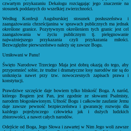
czwartym przykazaniu Dekalogu rozciągając jego znaczenie na
stosunek poddanych do wszelkiej zwierzchności.
Według Konfesji Augsburskiej stosunek posłuszeństwa i
zaangażowania chrześcijanina w sprawach publicznych ma jednak
określone granice. Pozytywnym określeniem tych granic jest cel
zaangażowania w życiu publicznym tj. pielęgnowanie
najważniejszego przykazania czyli przykazania miłości.
Bezwzględne pierwszeństwo należy się zawsze Bogu.
Umiłowani w Panu!
Święto Narodowe Trzeciego Maja jest dobrą okazją do tego, aby
przypomnieć sobie, że trudne i dramatyczne losy narodów nie są do
uniknięcia nawet przy tzw. nowoczesnych zapisach prawa i
konstytucji.
Prawdziwe szczęście daje bowiem tylko bliskość Boga. A naród,
którego Bogiem jest Pan, jest zgodnie ze słowami Psalmisty,
narodem błogosławionym. Ufność Bogu i całkowite zaufanie Jemu
daje zawsze pewność bezpieczeństwa i gwarancję rozwoju dla
każdego pojedynczego człowieka jak i dużych ludzkich
zbiorowości, a nawet całych narodów.
Odejście od Boga, Jego Słowa i zawartej w Nim Jego woli zawsze