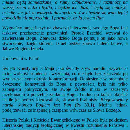
miasta będą zamieszkane, a ruiny odbudowane. I rozmnożę na
waszej ziemi ludzi i bydło, i będzie ich dużo, i będą się mnożyć;
osiedlę was jak za waszych dawnych czasów i będzie się wam lepiej
powodziło niż poprzednio. I poznacie, że Ja jestem Pan.
Wygnańcy mogą liczyć na zbawczą interwencję swojego Boga i na
łaskawe przebaczenie przewinień. Prorok Ezechiel wzywał do
zawierzenia Bogu. Zbawcze dzieło Boga pojmuje on jako nowe
stworzenie, dzięki któremu Izrael będzie znowu ludem Jahwe, a
Jahwe Bogiem Izraela.
Umiłowani w Panu!
Święto Konstytucji 3 Maja jako światły zryw narodu przywracał
m.in. wolność sumienia i wyznania, co nie było bez znaczenia po
wyniszczającym okresie kontrreformacji. Odniesienie w preambule
ówczesnej konstytucji do Boga z pewnością było nie tylko
zabiegiem politycznym, ale swoje źródło miało w szczerym
przekonaniu o potrzebie zaufania Bogu. Trudno do końca określić
na ile jej twórcy kierowali się słowami Psalmisty:
Błogosławiony
naród, którego Bogiem jest Pan
(Ps 33,1). Można jednak
podejrzewać, że inspirację czerpano wówczas ze Słowa Bożego.
Historia Polski i Kościoła Ewangelickiego w Polsce była pokłosiem
luterańskiej tradycji teologicznej w kwestii rozumienia Państwa i