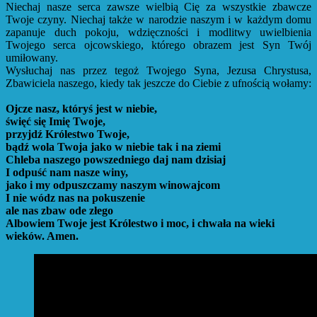
Niechaj nasze serca zawsze wielbią Cię za wszystkie zbawcze
Twoje czyny. Niechaj także w narodzie naszym i w każdym domu
zapanuje duch pokoju, wdzięczności i modlitwy uwielbienia
Twojego serca ojcowskiego, którego obrazem jest Syn Twój
umiłowany.
Wysłuchaj nas przez tegoż Twojego Syna, Jezusa Chrystusa,
Zbawiciela naszego, kiedy tak jeszcze do Ciebie z ufnością wołamy:
Ojcze nasz, któryś jest w niebie,
święć się Imię Twoje,
przyjdź Królestwo Twoje,
bądź wola Twoja
jako w niebie tak i na ziemi
Chleba naszego powszedniego daj nam dzisiaj
I odpuść nam nasze winy,
jako i my odpuszczamy naszym winowajcom
I nie wódz nas na pokuszenie
ale nas zbaw ode złego
Albowiem Twoje jest Królestwo i moc, i chwała na wieki
wieków. Amen.