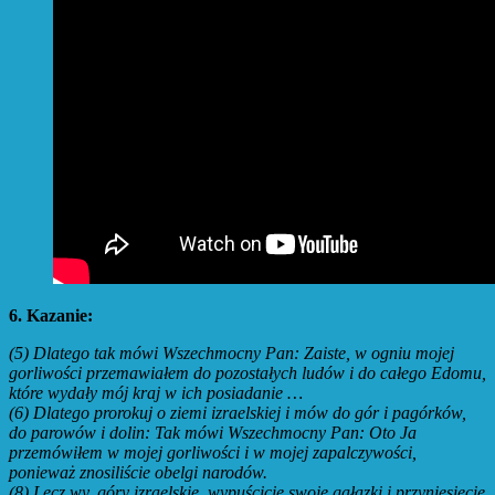
6. Kazanie:
(5)
Dlatego tak mówi Wszechmocny Pan: Zaiste, w ogniu mojej
gorliwości przemawiałem do pozostałych ludów i do całego Edomu,
które wydały mój kraj w ich posiadanie …
(6)
Dlatego prorokuj o ziemi izraelskiej i mów do gór i pagórków,
do parowów i dolin: Tak mówi Wszechmocny Pan: Oto Ja
przemówiłem w mojej gorliwości i w mojej zapalczywości,
ponieważ znosiliście obelgi narodów.
(8)
Lecz wy, góry izraelskie, wypuścicie swoje gałązki i przyniesiecie