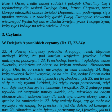
Boże i Ojcze, źródło naszej radości i pokoju!/ Chwalimy Cię i
wysławiamy dla zasługi Twojego Syna, Jezusa Chrystusa, przez
którego odrodziłeś oblicze świata./ Dopomóż nam podźwignąć się z
upadku grzechu i z radością głosić Twoją Ewangelię zbawienia
wiecznego./ Wysłuchaj nas w Duchu Świętym przez Twojego Syna,
który żyje i króluje na wieki wieków. Amen
3. Czytania:
W Dziejach Apostolskich czytamy (Dz 17, 22-34):
22. A Paweł, stanąwszy pośrodku Areopagu, rzekł: Mężowie
ateńscy! Widzę, że pod każdym względem jesteście ludźmi
nadzwyczaj pobożnymi. 23. Przechodząc bowiem i oglądając wasze
świętości, znalazłem też ołtarz, na którym napisano: Nieznanemu
Bogu. Otóż to, co czcicie, nie znając, ja wam zwiastuję. 24. Bóg,
który stworzył świat i wszystko, co na nim, Ten, będąc Panem nieba
i ziemi, nie mieszka w świątyniach ręką zbudowanych 25. ani też nie
służy mu się rękami ludzkimi, jak gdyby czego potrzebował,
gdyż
sam daje wszystkim życie i tchnienie, i wszystko. 26. Z jednego pnia
wywiódł też wszystkie narody ludzkie, aby mieszkały na całym
obszarze ziemi, ustanowiwszy dla nich wyznaczone okresy czasu i
granice ich zamieszkania, 27. żeby szukały Boga, czy go może nie
wyczują i nie znajdą, bo przecież nie jest On daleko od każdego z
nas. 28. Albowiem w nim żyjemy i poruszamy się, i jesteśmy, jak to i