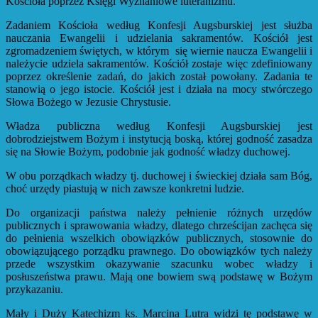
Kościoła poprzez Księgi Wyznaniowe luteranizmu.
Zadaniem Kościoła według Konfesji Augsburskiej jest służba
nauczania Ewangelii i udzielania sakramentów. Kościół jest
zgromadzeniem świętych, w którym się wiernie naucza Ewangelii i
należycie udziela sakramentów. Kościół zostaje więc zdefiniowany
poprzez określenie zadań, do jakich został powołany. Zadania te
stanowią o jego istocie. Kościół jest i działa na mocy stwórczego
Słowa Bożego w Jezusie Chrystusie.
Władza publiczna według Konfesji Augsburskiej jest
dobrodziejstwem Bożym i instytucją boską, której godność zasadza
się na Słowie Bożym, podobnie jak godność władzy duchowej.
W obu porządkach władzy tj. duchowej i świeckiej działa sam Bóg,
choć urzędy piastują w nich zawsze konkretni ludzie.
Do organizacji państwa należy pełnienie różnych urzędów
publicznych i sprawowania władzy, dlatego chrześcijan zachęca się
do pełnienia wszelkich obowiązków publicznych, stosownie do
obowiązującego porządku prawnego. Do obowiązków tych należy
przede wszystkim okazywanie szacunku wobec władzy i
posłuszeństwa prawu. Mają one bowiem swą podstawę w Bożym
przykazaniu.
Mały i Duży Katechizm ks. Marcina Lutra widzi tę podstawę w