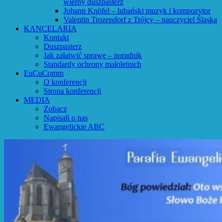
wierny duszpasterz
Johann Knöfel – lubański muzyk i kompozytor
Valentin Trozendorf z Trójcy – nauczyciel Śląska
KANCELARIA
Kontakt
Duszpasterz
Jak załatwić sprawę – poradnik
Standardy ochrony małoletnich
EuCuComm
O konferencji
Strona konferencji
MEDIA
Zobacz
Napisali o nas
Ewangelickie ABC