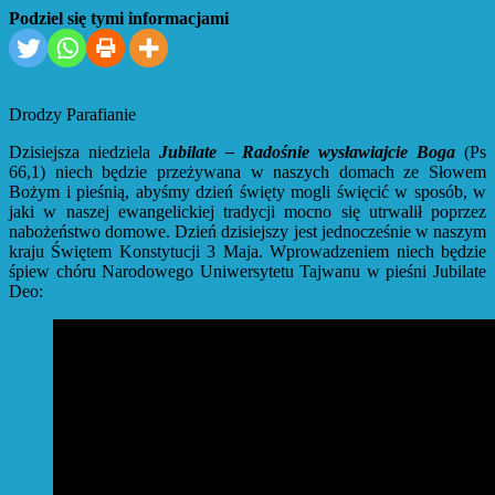
Podziel się tymi informacjami
Drodzy Parafianie
Dzisiejsza niedziela
Jubilate – Radośnie wysławiajcie Boga
(Ps
66,1) niech będzie przeżywana w naszych domach ze Słowem
Bożym i pieśnią, abyśmy dzień święty mogli święcić w sposób, w
jaki w naszej ewangelickiej tradycji mocno się utrwalił poprzez
nabożeństwo domowe. Dzień dzisiejszy jest jednocześnie w naszym
kraju Świętem Konstytucji 3 Maja. Wprowadzeniem niech będzie
śpiew chóru Narodowego Uniwersytetu Tajwanu w pieśni Jubilate
Deo: