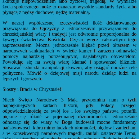
skutkuje niepowodzeniem albo życiową tragedią. W wymiarze
życia społecznego może to oznaczać wysokie standardy życia albo
płynącą z nędzy duchowej nędzę materialną.
W naszej współczesnej rzeczywistości ilość deklarowanego
przywiązania do Ojczyzny z jednoczesnym przywiązaniem do
chrześcijańskiej wiary i tradycji jest odwrotnie proporcjonalna do
żywego świadectwa Kościoła. Często wręcz całkowitym tego
zaprzeczeniem. Można jednocześnie klękać przed ołtarzem w
narodowych sanktuariach w świetle kamer i zarazem odmawiać
pomocy najbardziej potrzebującym, najsłabszym obywatelom.
Powołując się na swoją wiarę kłamać i spotwarzać bliźnich.
Stosować sztuczki manipulacji słowem, aby osiągać doraźne cele
polityczne. Mówić o dziejowej misji narodu dzieląc ludzi na
lepszych i gorszych.
Siostry i Bracia w Chrystusie!
Niech Święto Narodowe 3 Maja przypomina nam o tych
najpiękniejszych kartach historii, gdy Polacy przejęci
odpowiedzialnością za swój los i los swojego państwa potrafili
pięknie się różnić w pojednanej różnorodności. Jednocześnie
odnosząc się do wiary w Boga budowali mocne fundamenty
państwowości, która mimo ludzkich ułomności, błędów i zaniechań,
a w konsekwencji narodowych tragedii, zaufali ostatecznie Temu,
który jest źródłem odkupienia i przyszłej odnowy. Podobnie widział