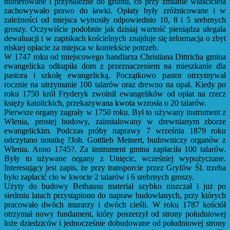
numerowane i przynależne do gruntu, co przy zmianie właściciela
zachowywało prawo do ławki. Opłaty były zróżnicowane i w
zależności od miejsca wynosiły odpowiednio 10, 8 i 5 srebrnych
groszy. Oczywiście podobnie jak dzisiaj wartość pieniądza ulegała
dewaluacji i w zapiskach kościelnych znajduje się informacja o zbyt
niskiej opłacie za miejsca w kontekście potrzeb.
W 1747 roku od miejscowego handlarza Christiana Dittricha gmina
ewangelicka odkupiła dom z przeznaczeniem na mieszkanie dla
pastora i szkołę ewangelicką. Początkowo pastor otrzymywał
rocznie na utrzymanie 100 talarów oraz drewno na opał. Kiedy po
roku 1750 król Fryderyk zwolnił ewangelików od opłat na rzecz
księży katolickich, przekazywana kwota wzrosła o 20 talarów.
Pierwsze organy zagrały w 1750 roku. Był to używany instrument z
Wlenia, prostej budowy, zainstalowany w drewnianym zborze
ewangelickim. Podczas próby naprawy 7 września 1879 roku
odczytano notatkę ?Joh. Gottlieb Meinert, budowniczy organów z
Wlenia. Anno 1745?. Za instrument gmina zapłaciła 100 talarów.
Były to używane organy z Unięcic, wcześniej wypożyczane.
Interesujący jest zapis, że przy transporcie przez Gryfów Śl. trzeba
było zapłacić cło w kwocie 2 talarów i 6 srebrnych groszy.
Użyty do budowy Bethausu materiał szybko niszczał i już po
siedmiu latach przystąpiono do napraw budowlanych, przy których
pracowało dwóch murarzy i dwóch cieśli. W roku 1787 kościół
otrzymał nowy fundament, który poszerzył od strony południowej
loże dziedziców i jednocześnie dobudowane od południowej strony