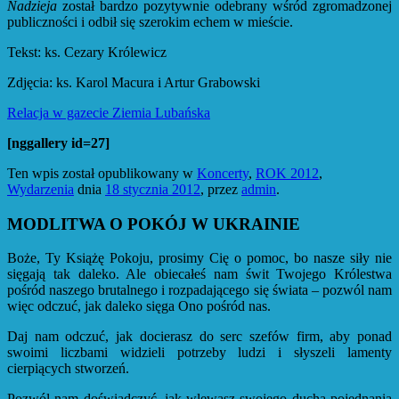
Nadzieja
został bardzo pozytywnie odebrany wśród zgromadzonej
publiczności i odbił się szerokim echem w mieście.
Tekst: ks. Cezary Królewicz
Zdjęcia: ks. Karol Macura i Artur Grabowski
Relacja w gazecie Ziemia Lubańska
[nggallery id=27]
Ten wpis został opublikowany w
Koncerty
,
ROK 2012
,
Wydarzenia
dnia
18 stycznia 2012
,
przez
admin
.
MODLITWA O POKÓJ W UKRAINIE
Boże, Ty Książę Pokoju, prosimy Cię o pomoc, bo nasze siły nie
sięgają tak daleko. Ale obiecałeś nam świt Twojego Królestwa
pośród naszego brutalnego i rozpadającego się świata – pozwól nam
więc odczuć, jak daleko sięga Ono pośród nas.
Daj nam odczuć, jak docierasz do serc szefów firm, aby ponad
swoimi liczbami widzieli potrzeby ludzi i słyszeli lamenty
cierpiących stworzeń.
Pozwól nam doświadczyć, jak wlewasz swojego ducha pojednania