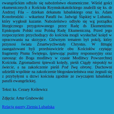
ewangelickim odbyło się nabożeństwo ekumeniczne. Wśród gości
ekumenicznych z Kościoła Rzymskokatolickiego znaleźli się ks. dr
Andrzej Fila – dziekan dekanatu lubańskiego oraz ks. Adam
Konobrodzki – wikariusz Parafii św. Jadwigi Śląskiej w Lubaniu,
który wygłosił kazanie. Nabożeństwo odbyło się wg porządku
liturgicznego przygotowanego przez Radę ds Ekumenizmu
Episkopatu Polski oraz Polską Radę Ekumeniczną. Przed jego
rozpoczęciem przychodzący do kościoła mogli wysłuchać kolęd w
opracowaniu na skrzypce. Głównym tematem był pokój, który
przynosi światu Zmartwychwstały Chrystus. W litrugię
zaangażowani byli przedstawiciele obu Kościołów czytając
fragmenty Pisma Świętego, śpiewając psalmy responsoryjny oraz
zanosząc do Boga modlitwy w czasie Modlitwy Powszechnej
Kościoła. Zgromadzeni śpiewali kolędy, pieśń
Ciągły niepokój na
świecie
, a na zakończenie pieśń
Pod Twą obronę
. Duchowni
udzielili wspólnie na zakończenie błogosławieństwa oraz żegnali się
z przybyłymi u drzwi kościoła zgodnie ze zwyczajem lubańskiej
parafii ewangelickiej.
Tekst: ks. Cezary Królewicz
Zdjęcia: Artur Grabowski
Relacja gazety Ziemia Lubańska