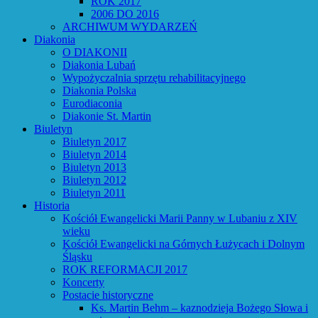
ROK 2017
2006 DO 2016
ARCHIWUM WYDARZEŃ
Diakonia
O DIAKONII
Diakonia Lubań
Wypożyczalnia sprzętu rehabilitacyjnego
Diakonia Polska
Eurodiaconia
Diakonie St. Martin
Biuletyn
Biuletyn 2017
Biuletyn 2014
Biuletyn 2013
Biuletyn 2012
Biuletyn 2011
Historia
Kościół Ewangelicki Marii Panny w Lubaniu z XIV
wieku
Kościół Ewangelicki na Górnych Łużycach i Dolnym
Śląsku
ROK REFORMACJI 2017
Koncerty
Postacie historyczne
Ks. Martin Behm – kaznodzieja Bożego Słowa i