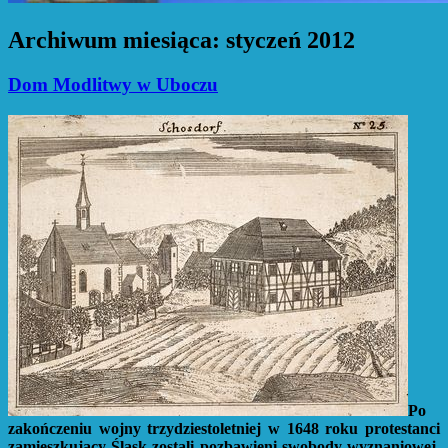
Archiwum miesiąca:
styczeń 2012
Dom Modlitwy w Uboczu
Po
zakończeniu wojny trzydziestoletniej w 1648 roku protestanci
zamieszkujący Śląsk zostali pozbawieni swobody wyznaniowej.