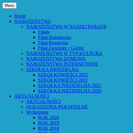
Przejdź
Menu
do
Bóg powiedział: Oto wszystko nowym
Parafia Ewangelicko-
treści
Home
czynię – Obj 21,5 – Słowo Boże Roku
NABOŻEŃSTWA
Augsburska w Lubaniu
NABOŻEŃSTWA W NASZEJ PARAFII
Pańskiego 2026
Filiały
Filiał Bolesławiec
Filiał Bogatynia
Filiał Zgorzelec / Görlitz
NABOŻEŃSTWA W TVP KULTURA
NABOŻEŃSTWA DOMOWE
NABOŻEŃSTWA INTERNETOWE
SZKÓŁKA NIEDZIELNA
SZKÓŁKOWIEŚCI 2022
SZKÓŁKOWIEŚCI 2021
SZKÓŁKA NIEDZIELNA 2021
SZKÓŁKA NIEDZIELNA 2020
AKTUALNOŚCI
AKTUALNOŚCI
OGŁOSZENIA PARAFIALNE
Wydarzenia
ROK 2020
ROK 2019
ROK 2018