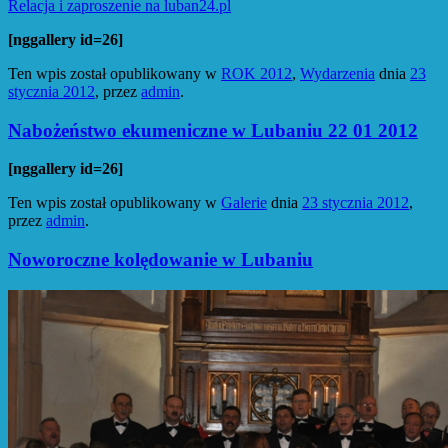
Relacja i zaproszenie na luban24.pl
[nggallery id=26]
Ten wpis został opublikowany w
ROK 2012
,
Wydarzenia
dnia
23
stycznia 2012
,
przez
admin
.
Nabożeństwo ekumeniczne w Lubaniu 22 01 2012
[nggallery id=26]
Ten wpis został opublikowany w
Galerie
dnia
23 stycznia 2012
,
przez
admin
.
Noworoczne kolędowanie w Lubaniu