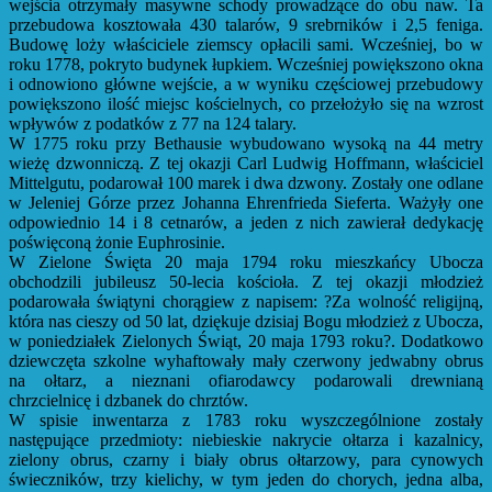
wejścia otrzymały masywne schody prowadzące do obu naw. Ta
przebudowa kosztowała 430 talarów, 9 srebrników i 2,5 feniga.
Budowę loży właściciele ziemscy opłacili sami. Wcześniej, bo w
roku 1778, pokryto budynek łupkiem. Wcześniej powiększono okna
i odnowiono główne wejście, a w wyniku częściowej przebudowy
powiększono ilość miejsc kościelnych, co przełożyło się na wzrost
wpływów z podatków z 77 na 124 talary.
W 1775 roku przy Bethausie wybudowano wysoką na 44 metry
wieżę dzwonniczą. Z tej okazji Carl Ludwig Hoffmann, właściciel
Mittelgutu, podarował 100 marek i dwa dzwony. Zostały one odlane
w Jeleniej Górze przez Johanna Ehrenfrieda Sieferta. Ważyły one
odpowiednio 14 i 8 cetnarów, a jeden z nich zawierał dedykację
poświęconą żonie Euphrosinie.
W Zielone Święta 20 maja 1794 roku mieszkańcy Ubocza
obchodzili jubileusz 50-lecia kościoła. Z tej okazji młodzież
podarowała świątyni chorągiew z napisem: ?Za wolność religijną,
która nas cieszy od 50 lat, dziękuje dzisiaj Bogu młodzież z Ubocza,
w poniedziałek Zielonych Świąt, 20 maja 1793 roku?. Dodatkowo
dziewczęta szkolne wyhaftowały mały czerwony jedwabny obrus
na ołtarz, a nieznani ofiarodawcy podarowali drewnianą
chrzcielnicę i dzbanek do chrztów.
W spisie inwentarza z 1783 roku wyszczególnione zostały
następujące przedmioty: niebieskie nakrycie ołtarza i kazalnicy,
zielony obrus, czarny i biały obrus ołtarzowy, para cynowych
świeczników, trzy kielichy, w tym jeden do chorych, jedna alba,