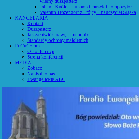
wierny duszpasterz
Johann Knöfel – lubański muzyk i kompozytor
Valentin Trozendorf z Trójcy – nauczyciel Śląska
KANCELARIA
Kontakt
Duszpasterz
Jak załatwić sprawę – poradnik
Standardy ochrony małoletnich
EuCuComm
O konferencji
Strona konferencji
MEDIA
Zobacz
Napisali o nas
Ewangelickie ABC