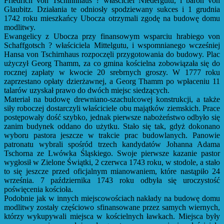
Friedrich von Tschinnhaus ? właściciel Niedergutu, i baron von
Glaubitz. Działania te odniosły spodziewany sukces i 1 grudnia
1742 roku mieszkańcy Ubocza otrzymali zgodę na budowę domu
modlitwy.
Ewangelicy z Ubocza przy finansowym wsparciu hrabiego von
Schaffgotsch ? właściciela Mittelgutu, i wspomnianego wcześniej
Hansa von Tschirnhaus rozpoczęli przygotowania do budowy. Plac
użyczył Georg Thamm, za co gmina kościelna zobowiązała się do
rocznej zapłaty w kwocie 20 srebrnych groszy. W 1777 roku
zaprzestano opłaty dzierżawnej, a Georg Thamm po wpłaceniu 11
talarów uzyskał prawo do dwóch miejsc siedzących.
Materiał na budowę drewniano-szachulcowej konstrukcji, a także
siły roboczej dostarczyli właściciele obu majątków ziemskich. Prace
postępowały dość szybko, jednak pierwsze nabożeństwo odbyło się
zanim budynek oddano do użytku. Stało się tak, gdyż dokonano
wyboru pastora jeszcze w trakcie prac budowlanych. Panowie
patronatu wybrali spośród trzech kandydatów Johanna Adama
Tschorna ze Lwówka Śląskiego. Swoje pierwsze kazanie pastor
wygłosił w Zielone Świątki, 2 czerwca 1743 roku, w stodole, a stało
to się jeszcze przed oficjalnym mianowaniem, które nastąpiło 24
września. 7 października 1743 roku odbyła się uroczystość
poświęcenia kościoła.
Podobnie jak w innych miejscowościach nakłady na budowę domu
modlitwy zostały częściowo sfinansowane przez samych wiernych,
którzy wykupywali miejsca w kościelnych ławkach. Miejsca były