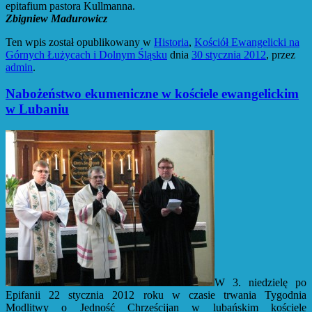
epitafium pastora Kullmanna.
Zbigniew Madurowicz
Ten wpis został opublikowany w
Historia
,
Kościół Ewangelicki na
Górnych Łużycach i Dolnym Śląsku
dnia
30 stycznia 2012
,
przez
admin
.
Nabożeństwo ekumeniczne w kościele ewangelickim
w Lubaniu
W 3. niedzielę po
Epifanii 22 stycznia 2012 roku w czasie trwania Tygodnia
Modlitwy o Jedność Chrześcijan w lubańskim kościele