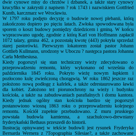
dwie cynowe misy do chrztów i dzbanek, a także stary cynowy
krucyfiks w zakrystii z napisem ? rok 1743 i nazwiskiem Gottfried
Kunth, karczmarz we Wrocławiu.
W 1797 roku podjęto decyzję o budowie nowej plebanii, którą
zakończono dopiero po pięciu latach. Zwłoka spowodowana była
sporem o koszt budowy pomiędzy dziedzicem i gminą. W końcu
wypracowano ugodę, zgodnie z którą Karl von Hoffmann zapłacił
1072 talary, gmina 462, a pozostałą kwotę (443) pokryła sprzedaż
starej pastorówki. Pierwszym lokatorem został pastor Johann
Gottlieb Kullmann, urodzony w Uboczu ? następca pastora Johanna
Carla Metthesiusa.
Kiedy pogorszył się stan techniczny wieży zdecydowano o
przeprowadzeniu remontu, który wykonano od września do
października 1845 roku. Pokryto wieżę nowym łupkiem i
pozłocono kulę zwieńczoną chorągwią. W roku 1862 jeszcze raz
położono nową podłogę z kafelek, a także odrestaurowano ławki
dla kobiet. Założono też piorunochrony na wieży i budynku
kościoła, a także na zabudowaniach parafialnych i domu kantora.
Kiedy jednak ogólny stan kościoła bardzo się pogorszył
postanowiono wiosną 1863 roku o przeprowadzeniu kolejnego
remontu. Kościół zupełnie przebudowano. Z muru pruskiego
powstała budowla kamienna, a szachulcowo-drewniany
fryderykański Bethaus przeszedł do historii.
Ilustracją opisywanej w tekście budowli jest rysunek Fryderyka
Bernarda Wernera z ?Topographia Silesiae?, a także zachowane