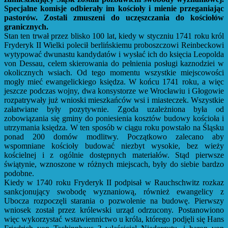
Specjalne komisje odbierały im kościoły i mienie przeganiając
pastorów. Zostali zmuszeni do uczęszczania do kościołów
granicznych.
Stan ten trwał przez blisko 100 lat, kiedy w styczniu 1741 roku król
Fryderyk II Wielki polecił berlińskiemu proboszczowi Reinbeckowi
wytypować dwunastu kandydatów i wysłać ich do księcia Leopolda
von Dessau, celem skierowania do pełnienia posługi kaznodziei w
okolicznych wsiach. Od tego momentu wszystkie miejscowości
mogły mieć ewangelickiego księdza. W końcu 1741 roku, a więc
jeszcze podczas wojny, dwa konsystorze we Wrocławiu i Głogowie
rozpatrywały już wnioski mieszkańców wsi i miasteczek. Wszystkie
załatwiane były pozytywnie. Zgoda uzależniona była od
zobowiązania się gminy do poniesienia kosztów budowy kościoła i
utrzymania księdza. W ten sposób w ciągu roku powstało na Śląsku
ponad 200 domów modlitwy. Początkowo zalecano aby
wspomniane kościoły budować niezbyt wysokie, bez wieży
kościelnej i z ogólnie dostępnych materiałów. Stąd pierwsze
świątynie, wznoszone w różnych miejscach, były do siebie bardzo
podobne.
Kiedy w 1740 roku Fryderyk II podpisał w Rauchschwitz rozkaz
sankcjonujący swobodę wyznaniową, również ewangelicy z
Ubocza rozpoczęli starania o pozwolenie na budowę. Pierwszy
wniosek został przez królewski urząd odrzucony. Postanowiono
więc wykorzystać wstawiennictwo u króla, którego podjęli się Hans