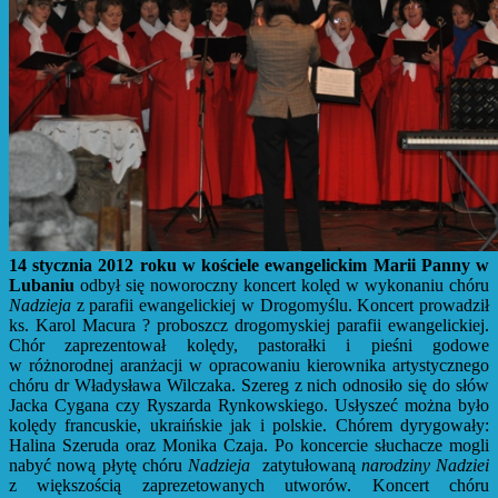
14 stycznia 2012 roku w kościele ewangelickim Marii Panny w
Lubaniu
odbył się noworoczny koncert kolęd w wykonaniu chóru
Nadzieja
z parafii ewangelickiej w Drogomyślu. Koncert prowadził
ks. Karol Macura ? proboszcz drogomyskiej parafii ewangelickiej.
Chór zaprezentował kolędy, pastorałki i pieśni godowe
w różnorodnej aranżacji w opracowaniu kierownika artystycznego
chóru dr Władysława Wilczaka. Szereg z nich odnosiło się do słów
Jacka Cygana czy Ryszarda Rynkowskiego. Usłyszeć można było
kolędy francuskie, ukraińskie jak i polskie. Chórem dyrygowały:
Halina Szeruda oraz Monika Czaja. Po koncercie słuchacze mogli
nabyć nową płytę chóru
Nadzieja
zatytułowaną
narodziny Nadziei
z większością zaprezetowanych utworów. Koncert chóru