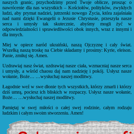
naszych granic, przychodzimy przed Twoje oblicze, prosząc o
nawrócenie dla nas wszystkich – Kościołów, polityków, zwykłych
ludzi, aby prymat nadziei, jutrzenki nowego Życia, która zajaśniała
nad nami dzięki Ewangelii o Jezusie Chrystusie, przeszyła nasze
serca i umysły tak skutecznie, abyśmy mogli żyć w
odpowiedzialności i sprawiedliwości obok innych, wraz z innymi i
dla innych.
Miej w opiece naród ukraiński, naszą Ojczyznę i cały świat.
Wszelką naszą troskę na Ciebie składamy i prosimy: Kyrie, eleison.
Panie, zmiłuj się. Amen.
Uzdrawiaj nasz świat, uzdrawiaj nasze ciała, wzmacniaj nasze serca
i umysły, a wśród chaosu daj nam nadzieję i pokój. Usłysz nasze
wołanie, Boże… …wysłuchaj naszej modlitwy.
Łagodnie weź w swe dłonie tych wszystkich, którzy zmarli i którzy
dziś umrą, pociesz ich bliskich w rozpaczy. Usłysz nasze wołanie,
Boże… …wysłuchaj naszej modlitwy.
Pamiętaj w swej miłości o całej swej rodzinie, całym rodzaju
ludzkim i całym swoim stworzeniu. Amen!