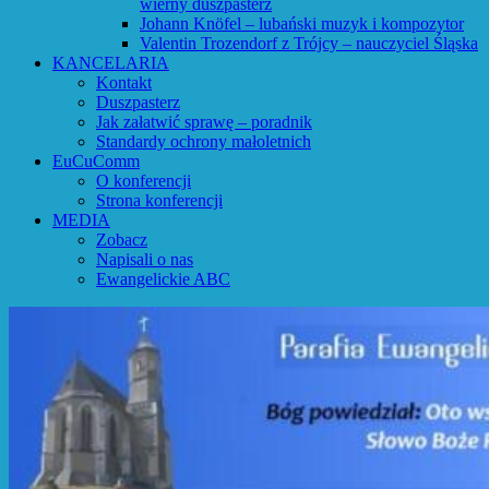
wierny duszpasterz
Johann Knöfel – lubański muzyk i kompozytor
Valentin Trozendorf z Trójcy – nauczyciel Śląska
KANCELARIA
Kontakt
Duszpasterz
Jak załatwić sprawę – poradnik
Standardy ochrony małoletnich
EuCuComm
O konferencji
Strona konferencji
MEDIA
Zobacz
Napisali o nas
Ewangelickie ABC