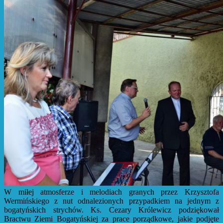
W miłej atmosferze i melodiach granych przez Krzysztofa
Wermińskiego z nut odnalezionych przypadkiem na jednym z
bogatyńskich strychów. Ks. Cezary Królewicz podziękował
Bractwu Ziemi Bogatyńskiej za prace porządkowe, jakie podjęte