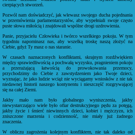
cierpiących stworzeń.
Pozwól nam doświadczyć, jak wlewasz swojego ducha pojednania
w przemówienia parlamentarzystów, aby wypełniali swoje często
puste słowa miłością i znajdowali wspólne drogi uzdrowienia.
Panie, przyjacielu Człowieka i twórco wszelkiego pokoju. W tym
tygodniu napominasz nas, aby wszelką troskę naszą złożyć na
Ciebie, gdyż Ty masz o nas staranie.
W czasach naznaczonych konfliktami, skrajnym rozdźwiękiem
między sprawiedliwością a pochwałą wyzysku, pragnieniem pokoju
a przerażającą łatwością do prowokowania przemocy,
przychodzimy do Ciebie z zawstydzeniem jako Twoje dzieci,
wyznając, że jako ludzie wciąż nie wyciągamy wniosków z nie tak
niedawnej historii naszego kontynentu i nieszczęść rozgrywającej
się na całej Ziemi.
Jakby mało nam było globalnego wyniszczenia, jakby
niewystarczająco wiele było ofiar destrukcyjnego pędu za potęgą,
jakby życie i śmierć niewinnych dzieci, kobiet i mężczyzn, ich
zniszczone marzenia i codzienność, nie miały już żadnego
znaczenia.
W obliczu zagrożenia kolejnym konfliktem, nie tak daleko od