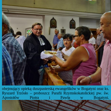
obejmujący opieką duszpasterską ewangelików w Bogatyni oraz ks.
Ryszard Trzósło – proboszcz Parafii Rzymskokatolickiej pw. św.
Apostołów Piotra i Pawła w Bogatyni.