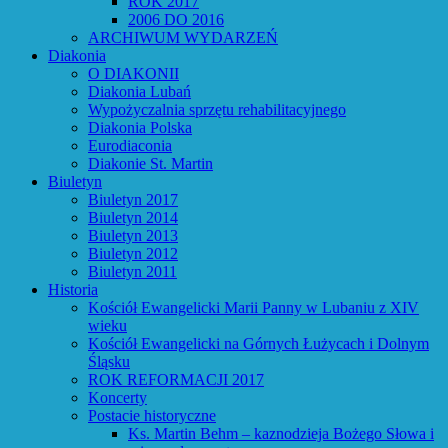
ROK 2017
2006 DO 2016
ARCHIWUM WYDARZEŃ
Diakonia
O DIAKONII
Diakonia Lubań
Wypożyczalnia sprzętu rehabilitacyjnego
Diakonia Polska
Eurodiaconia
Diakonie St. Martin
Biuletyn
Biuletyn 2017
Biuletyn 2014
Biuletyn 2013
Biuletyn 2012
Biuletyn 2011
Historia
Kościół Ewangelicki Marii Panny w Lubaniu z XIV
wieku
Kościół Ewangelicki na Górnych Łużycach i Dolnym
Śląsku
ROK REFORMACJI 2017
Koncerty
Postacie historyczne
Ks. Martin Behm – kaznodzieja Bożego Słowa i