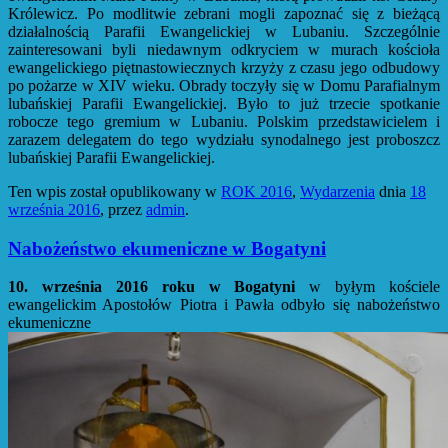
Królewicz. Po modlitwie zebrani mogli zapoznać się z bieżącą
działalnością Parafii Ewangelickiej w Lubaniu. Szczególnie
zainteresowani byli niedawnym odkryciem w murach kościoła
ewangelickiego piętnastowiecznych krzyży z czasu jego odbudowy
po pożarze w XIV wieku. Obrady toczyły się w Domu Parafialnym
lubańskiej Parafii Ewangelickiej. Było to już trzecie spotkanie
robocze tego gremium w Lubaniu. Polskim przedstawicielem i
zarazem delegatem do tego wydziału synodalnego jest proboszcz
lubańskiej Parafii Ewangelickiej.
Ten wpis został opublikowany w
ROK 2016
,
Wydarzenia
dnia
18
września 2016
,
przez
admin
.
Nabożeństwo ekumeniczne w Bogatyni
10. września 2016 roku w Bogatyni
w byłym kościele
ewangelickim Apostołów Piotra i Pawła odbyło się nabożeństwo
ekumeniczne