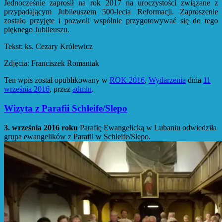
Jednocześnie zaprosił na rok 2017 na uroczystości związane z
przypadającym Jubileuszem 500-lecia Reformacji. Zaproszenie
zostało przyjęte i pozwoli wspólnie przygotowywać się do tego
pięknego Jubileuszu.
Tekst: ks. Cezary Królewicz
Zdjęcia: Franciszek Romaniak
Ten wpis został opublikowany w
ROK 2016
,
Wydarzenia
dnia
11
września 2016
,
przez
admin
.
Wizyta z Parafii Schleife/Slepo
3. września 2016 roku
Parafię Ewangelicką w Lubaniu odwiedziła
grupa ewangelików z Parafii w Schleife/Slepo.