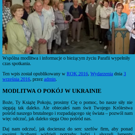
Wspólna modlitwa i informacje o bieżącym życiu Parafii wypełniły
czas spotkania.
Ten wpis został opublikowany w
ROK 2016
,
Wydarzenia
dnia
3
września 2016
,
przez
admin
.
MODLITWA O POKÓJ W UKRAINIE
Boże, Ty Książę Pokoju, prosimy Cię o pomoc, bo nasze siły nie
sięgają tak daleko. Ale obiecałeś nam świt Twojego Królestwa
pośród naszego brutalnego i rozpadającego się świata – pozwól nam
więc odczuć, jak daleko sięga Ono pośród nas.
Daj nam odczuć, jak docierasz do serc szefów firm, aby ponad
swoimi liczbami widzieli potrzeby ludzi i słyszeli lamenty