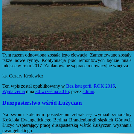
Tym razem odnowiona została jego elewacja. Zamontowane zostały
także nowe rynny. Kontynuacja prac remontowych będzie miała
miejsce w roku 2017. Zaplanowane są prace renowacyjne wnętrza.
ks. Cezary Królewicz
Ten wpis został opublikowany w
Bez kategorii
,
ROK 2016
,
Wydarzenia
dnia
30 września 2016
,
przez
admin
.
Duszpasterstwo wśród Łużyczan
Na swoim kolejnym posiedzeniu zebrał się wydział synodalny
Kościoła Ewangelickiego Berlina Brandenburgii śląskich Górnych
Łużyc wspierający pracę duszpasterską wśród Łużyczan wyznania
ewangelickiego.