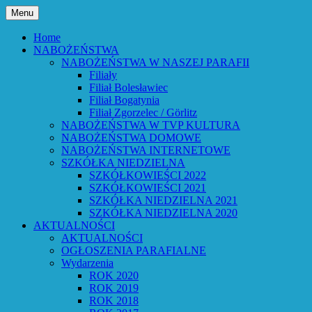
Przejdź
Menu
do
Bóg powiedział: Oto wszystko nowym
Parafia Ewangelicko-
treści
Home
czynię – Obj 21,5 – Słowo Boże Roku
NABOŻEŃSTWA
Augsburska w Lubaniu
NABOŻEŃSTWA W NASZEJ PARAFII
Pańskiego 2026
Filiały
Filiał Bolesławiec
Filiał Bogatynia
Filiał Zgorzelec / Görlitz
NABOŻEŃSTWA W TVP KULTURA
NABOŻEŃSTWA DOMOWE
NABOŻEŃSTWA INTERNETOWE
SZKÓŁKA NIEDZIELNA
SZKÓŁKOWIEŚCI 2022
SZKÓŁKOWIEŚCI 2021
SZKÓŁKA NIEDZIELNA 2021
SZKÓŁKA NIEDZIELNA 2020
AKTUALNOŚCI
AKTUALNOŚCI
OGŁOSZENIA PARAFIALNE
Wydarzenia
ROK 2020
ROK 2019
ROK 2018