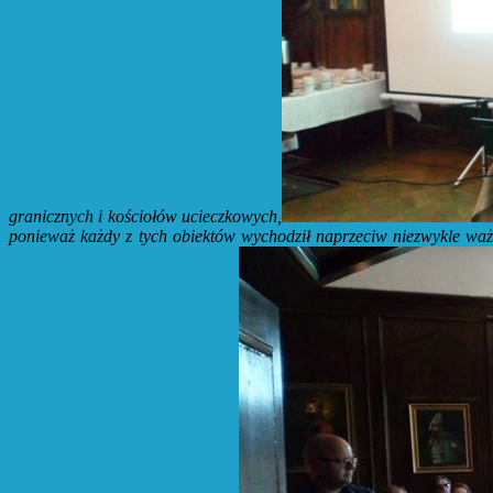
granicznych i kościołów ucieczkowych,
ponieważ każdy z tych obiektów wychodził naprzeciw niezwykle 