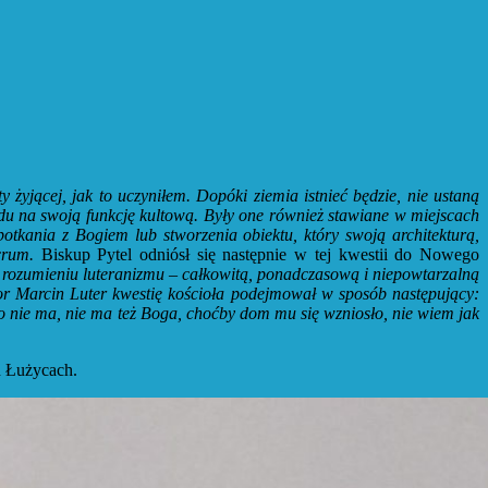
ty żyjącej, jak to uczyniłem. Dopóki ziemia istnieć będzie, nie ustaną
lędu na swoją funkcję kultową. Były one również stawiane w miejscach
potkania z Bogiem lub stworzenia obiektu, który swoją architekturą,
crum.
Biskup Pytel odniósł się następnie w tej kwestii do Nowego
w rozumieniu luteranizmu – całkowitą, ponadczasową i niepowtarzalną
tor Marcin Luter kwestię kościoła podejmował w sposób następujący:
 nie ma, nie ma też Boga, choćby dom mu się wzniosło, nie wiem jak
h Łużycach.