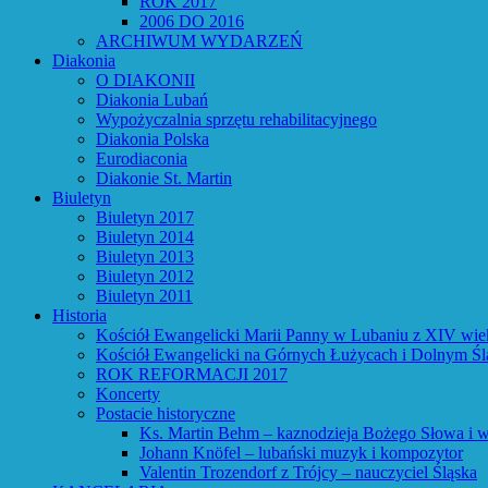
ROK 2017
2006 DO 2016
ARCHIWUM WYDARZEŃ
Diakonia
O DIAKONII
Diakonia Lubań
Wypożyczalnia sprzętu rehabilitacyjnego
Diakonia Polska
Eurodiaconia
Diakonie St. Martin
Biuletyn
Biuletyn 2017
Biuletyn 2014
Biuletyn 2013
Biuletyn 2012
Biuletyn 2011
Historia
Kościół Ewangelicki Marii Panny w Lubaniu z XIV wie
Kościół Ewangelicki na Górnych Łużycach i Dolnym Śl
ROK REFORMACJI 2017
Koncerty
Postacie historyczne
Ks. Martin Behm – kaznodzieja Bożego Słowa i w
Johann Knöfel – lubański muzyk i kompozytor
Valentin Trozendorf z Trójcy – nauczyciel Śląska