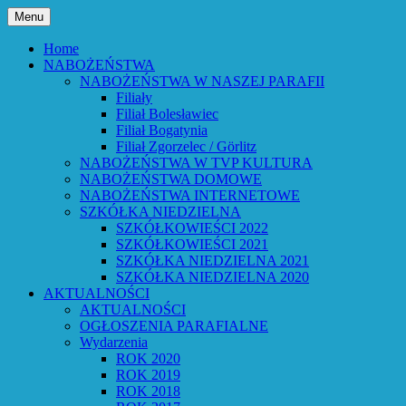
Przejdź
Menu
do
Bóg powiedział: Oto wszystko nowym czyni
Parafia Ewangelicko-Augsburs
treści
Home
NABOŻEŃSTWA
NABOŻEŃSTWA W NASZEJ PARAFII
Filiały
Filiał Bolesławiec
Filiał Bogatynia
Filiał Zgorzelec / Görlitz
NABOŻEŃSTWA W TVP KULTURA
NABOŻEŃSTWA DOMOWE
NABOŻEŃSTWA INTERNETOWE
SZKÓŁKA NIEDZIELNA
SZKÓŁKOWIEŚCI 2022
SZKÓŁKOWIEŚCI 2021
SZKÓŁKA NIEDZIELNA 2021
SZKÓŁKA NIEDZIELNA 2020
AKTUALNOŚCI
AKTUALNOŚCI
OGŁOSZENIA PARAFIALNE
Wydarzenia
ROK 2020
ROK 2019
ROK 2018