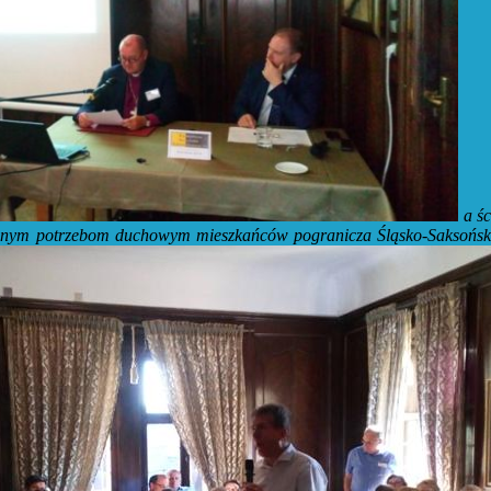
a śc
ważnym potrzebom duchowym mieszkańców pogranicza Śląsko-Saksońs