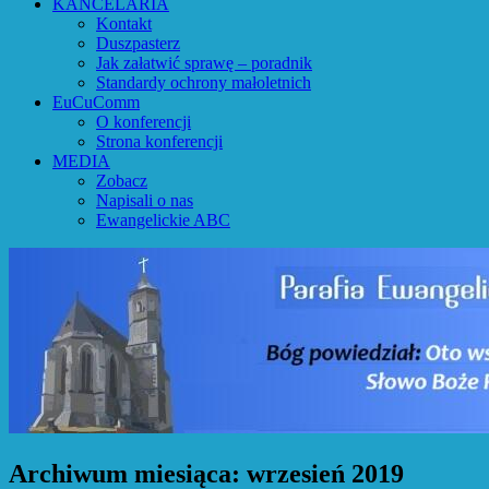
KANCELARIA
Kontakt
Duszpasterz
Jak załatwić sprawę – poradnik
Standardy ochrony małoletnich
EuCuComm
O konferencji
Strona konferencji
MEDIA
Zobacz
Napisali o nas
Ewangelickie ABC
Archiwum miesiąca:
wrzesień 2019