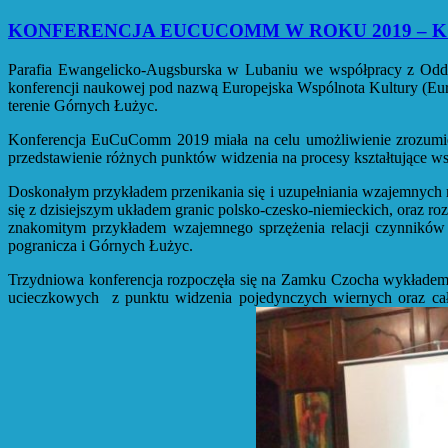
KONFERENCJA EUCUCOMM W ROKU 2019 – K
Parafia Ewangelicko-Augsburska w Lubaniu we współpracy z Odd
konferencji naukowej pod nazwą Europejska Wspólnota Kultury (E
terenie Górnych Łużyc.
Konferencja EuCuComm 2019 miała na celu umożliwienie zrozumieni
przedstawienie różnych punktów widzenia na procesy kształtujące w
Doskonałym przykładem przenikania się i uzupełniania wzajemnych r
się z dzisiejszym układem granic polsko-czesko-niemieckich, oraz roz
znakomitym przykładem wzajemnego sprzężenia relacji czynników 
pogranicza i Górnych Łużyc.
Trzydniowa konferencja rozpoczęła się na Zamku Czocha wykładem 
ucieczkowych z punktu widzenia pojedynczych wiernych oraz cał