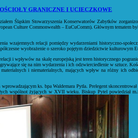
OŚCIOŁY GRANICZNE I UCIECZKOWE
ziałem Śląskim Stowarzyszenia Konserwatorów Zabytków zorganizow
uropean Culture Commonwealth – EuCuComm). Głównym tematem były 
a wzajemnych relacji pomiędzy wydarzeniami historyczno-społeczny
spółczesne wyobrażenie o szeroko pojętym dziedzictwie kulturowym E
elacji i wpływów na skalę europejską jest teren historycznego pogra
grywające się na nim wydarzenia i ich odzwierciedlenie w sztuce. Kości
materialnych i niematerialnych, mających wpływ na różny ich odbi
wprowadzającym ks. bpa Waldemara Pytla. Prelegent skoncentrował 
ych wspólnot żyjących w XVII wieku. Biskup Pytel powiedział m.