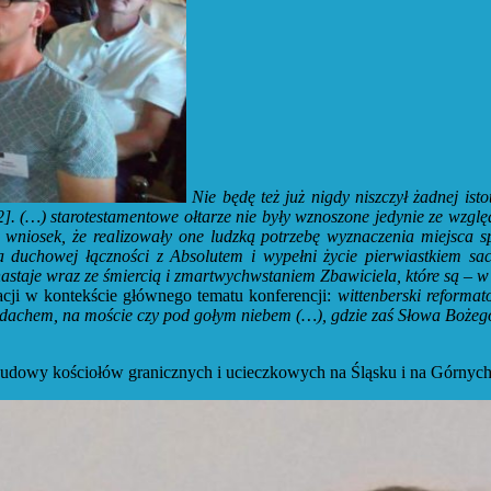
Nie będę też już nigdy niszczył żadnej isto
-22]. (…) starotestamentowe ołtarze nie były wznoszone jedynie ze wzg
d wniosek, że realizowały one ludzką potrzebę wyznaczenia miejsca s
 duchowej łączności z Absolutem i wypełni życie pierwiastkiem sa
nastaje wraz ze śmiercią i zmartwychwstaniem Zbawiciela, które są – 
acji w kontekście głównego tematu konferencji:
wittenberski reforma
 dachem, na moście czy pod gołym niebem (…), gdzie zaś Słowa Bożego
budowy kościołów granicznych i ucieczkowych na Śląsku i na Górnyc