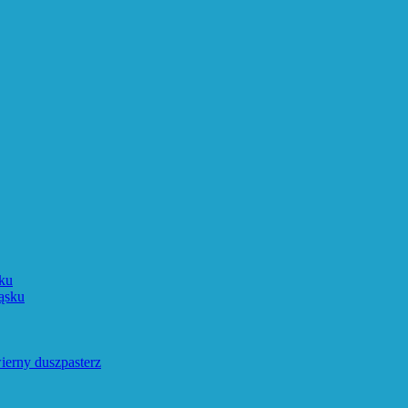
ku
ąsku
ierny duszpasterz