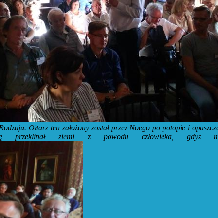
 Rodzaju. Ołtarz ten założony został przez Noego po potopie i opuszcze
 przeklinał ziemi z powodu człowieka, gdyż m