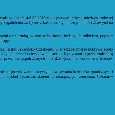
ała w dniach 4-6.09.2019 roku pierwszą edycję międzynarodowej
zagadnienia związane z kościołami granicznymi i ucieczkowymi na
mi oraz sztuką, w tym architekturą, będącą ich odbiciem, poprzez
uropy.
nicza Śląsko-Saksońsko-Czeskiego, w znaczącej mierze pokrywającego
oły graniczne i ucieczkowe, historia ich powstania i przekształceń są
ór przez im współczesnych oraz dzisiejszych mieszkańców terenów
się na poszukiwaniu przyczyn powstawania kościołów granicznych i
in.:
wykład będzie się skupiał na teologicznym znaczeniu kościołów