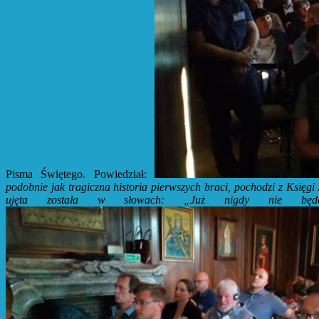
Pisma Świętego. Powiedział:
podobnie jak tragiczna historia pierwszych braci, pochodzi z Księgi
ujęta została w słowach: „Już nigdy nie będę