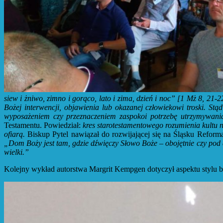
siew i żniwo, zimno i gorąco, lato i zima, dzień i noc” [1 Mż 8, 21
Bożej interwencji, objawienia lub okazanej człowiekowi troski. Stą
wyposażeniem czy przeznaczeniem zaspokoi potrzebę utrzymywania
Testamentu. Powiedział:
kres starotestamentowego rozumienia kultu 
ofiarą.
Biskup Pytel nawiązał do rozwijającej się na Śląsku Reform
„Dom Boży jest tam, gdzie dźwięczy Słowo Boże – obojętnie czy pod
wielki.”
Kolejny wykład autorstwa Margrit Kempgen dotyczył aspektu stylu 