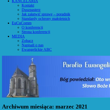
KANCELARIA
Kontakt
Duszpasterz
Jak załatwić sprawę – poradnik
Standardy ochrony małoletnich
EuCuComm
O konferencji
Strona konferencji
MEDIA
Zobacz
Napisali o nas
Ewangelickie ABC
Archiwum miesiąca:
marzec 2021