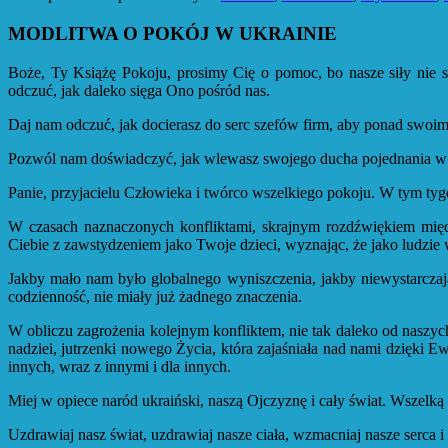
MODLITWA O POKÓJ W UKRAINIE
Boże, Ty Książę Pokoju, prosimy Cię o pomoc, bo nasze siły nie s
odczuć, jak daleko sięga Ono pośród nas.
Daj nam odczuć, jak docierasz do serc szefów firm, aby ponad swoimi 
Pozwól nam doświadczyć, jak wlewasz swojego ducha pojednania w pr
Panie, przyjacielu Człowieka i twórco wszelkiego pokoju. W tym tygo
W czasach naznaczonych konfliktami, skrajnym rozdźwiękiem mię
Ciebie z zawstydzeniem jako Twoje dzieci, wyznając, że jako ludzie 
Jakby mało nam było globalnego wyniszczenia, jakby niewystarczając
codzienność, nie miały już żadnego znaczenia.
W obliczu zagrożenia kolejnym konfliktem, nie tak daleko od naszyc
nadziei, jutrzenki nowego Życia, która zajaśniała nad nami dzięki E
innych, wraz z innymi i dla innych.
Miej w opiece naród ukraiński, naszą Ojczyznę i cały świat. Wszelką 
Uzdrawiaj nasz świat, uzdrawiaj nasze ciała, wzmacniaj nasze serca