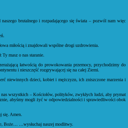
d naszego brutalnego i rozpadającego się świata – pozwól nam więc
eń.
owa miłością i znajdowali wspólne drogi uzdrowienia.
 Ty masz o nas staranie.
zerażającą łatwością do prowokowania przemocy, przychodzimy do
tynentu i nieszczęść rozgrywającej się na całej Ziemi.
erć niewinnych dzieci, kobiet i mężczyzn, ich zniszczone marzenia i
a nas wszystkich – Kościołów, polityków, zwykłych ludzi, aby prymat
tecznie, abyśmy mogli żyć w odpowiedzialności i sprawiedliwości obok
uj się. Amen.
anie, Boże… …wysłuchaj naszej modlitwy.