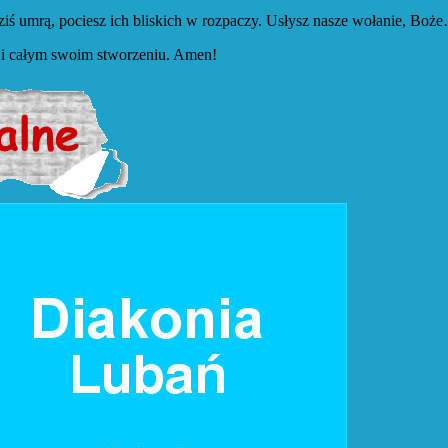
dziś umrą, pociesz ich bliskich w rozpaczy. Usłysz nasze wołanie, Bo
im i całym swoim stworzeniu. Amen!