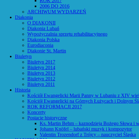
ROK 2017
2006 DO 2016
ARCHIWUM WYDARZEŃ
Diakonia
O DIAKONII
Diakonia Lubań
Wypożyczalnia sprzętu rehabilitacyjnego
Diakonia Polska
Eurodiaconia
Diakonie St. Martin
Biuletyn
Biuletyn 2017
Biuletyn 2014
Biuletyn 2013
Biuletyn 2012
Biuletyn 2011
Historia
Kościół Ewangelicki Marii Panny w Lubaniu z XIV wie
Kościół Ewangelicki na Górnych Łużycach i Dolnym Śl
ROK REFORMACJI 2017
Koncerty
Postacie historyczne
Ks. Martin Behm – kaznodzieja Bożego Słowa i w
Johann Knöfel – lubański muzyk i kompozytor
Valentin Trozendorf z Trójcy – nauczyciel Śląska