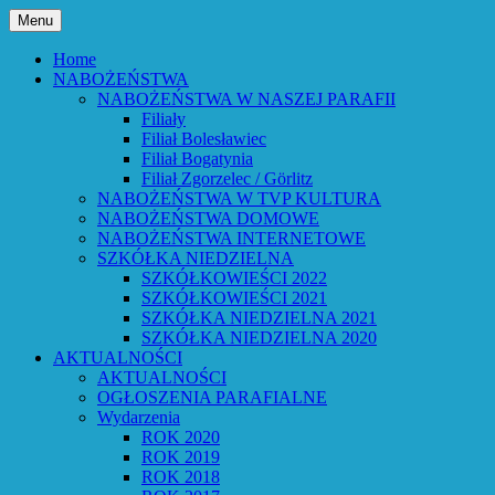
Przejdź
Menu
do
Bóg powiedział: Oto wszystko nowym czyni
Parafia Ewangelicko-Augsburs
treści
Home
NABOŻEŃSTWA
NABOŻEŃSTWA W NASZEJ PARAFII
Filiały
Filiał Bolesławiec
Filiał Bogatynia
Filiał Zgorzelec / Görlitz
NABOŻEŃSTWA W TVP KULTURA
NABOŻEŃSTWA DOMOWE
NABOŻEŃSTWA INTERNETOWE
SZKÓŁKA NIEDZIELNA
SZKÓŁKOWIEŚCI 2022
SZKÓŁKOWIEŚCI 2021
SZKÓŁKA NIEDZIELNA 2021
SZKÓŁKA NIEDZIELNA 2020
AKTUALNOŚCI
AKTUALNOŚCI
OGŁOSZENIA PARAFIALNE
Wydarzenia
ROK 2020
ROK 2019
ROK 2018