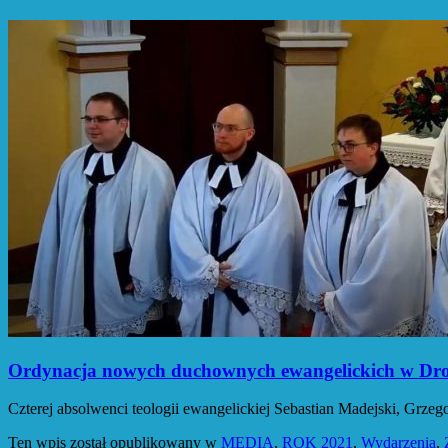
Ordynacja nowych duchownych ewangelickich w Dr
Czterej absolwenci teologii ewangelickiej Sebastian Madejski, Grze
Ten wpis został opublikowany w
MEDIA
,
ROK 2021
,
Wydarzenia
,