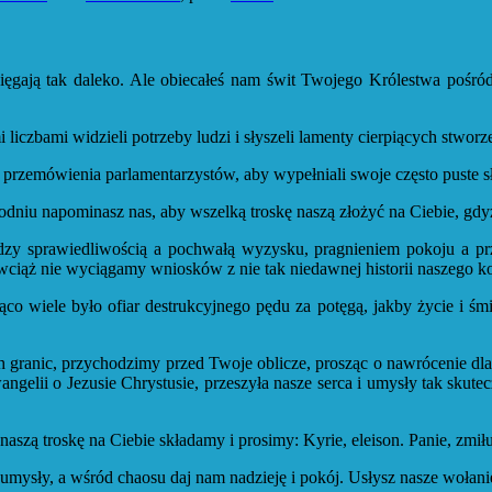
ięgają tak daleko. Ale obiecałeś nam świt Twojego Królestwa pośró
liczbami widzieli potrzeby ludzi i słyszeli lamenty cierpiących stworz
zemówienia parlamentarzystów, aby wypełniali swoje często puste sł
dniu napominasz nas, aby wszelką troskę naszą złożyć na Ciebie, gdyż
dzy sprawiedliwością a pochwałą wyzysku, pragnieniem pokoju a pr
wciąż nie wyciągamy wniosków z nie tak niedawnej historii naszego kon
o wiele było ofiar destrukcyjnego pędu za potęgą, jakby życie i śmi
h granic, przychodzimy przed Twoje oblicze, prosząc o nawrócenie dl
wangelii o Jezusie Chrystusie, przeszyła nasze serca i umysły tak sku
naszą troskę na Ciebie składamy i prosimy: Kyrie, eleison. Panie, zmił
 i umysły, a wśród chaosu daj nam nadzieję i pokój. Usłysz nasze woł