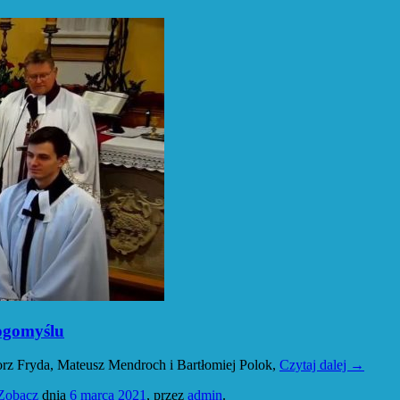
ogomyślu
gorz Fryda, Mateusz Mendroch i Bartłomiej Polok,
Czytaj dalej
→
Zobacz
dnia
6 marca 2021
,
przez
admin
.