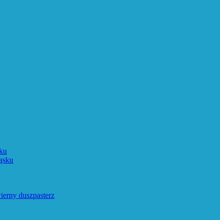
ku
ąsku
ierny duszpasterz