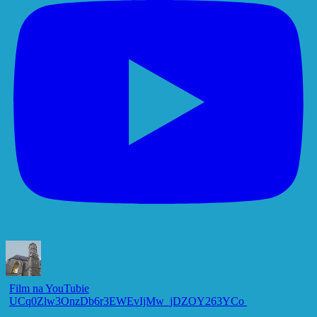
Film na YouTubie
UCq0Zlw3OnzDb6r3EWEvIjMw_jDZOY263YCo