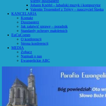
wierny duszpasterz
Johann Knöfel – lubański muzyk i kompozytor
Valentin Trozendorf z Trójcy – nauczyciel Śląska
KANCELARIA
Kontakt
Duszpasterz
Jak załatwić sprawę – poradnik
Standardy ochrony małoletnich
EuCuComm
O konferencji
Strona konferencji
MEDIA
Zobacz
Napisali o nas
Ewangelickie ABC