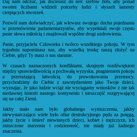
Daj nam odczuć, jak docierasz do serc szefów firm, aby ponad
swoimi liczbami widzieli potrzeby ludzi i słyszeli lamenty
cierpiących stworzeń.
Pozwól nam doświadczyć, jak wlewasz swojego ducha pojednania
w przemówienia parlamentarzystów, aby wypełniali swoje często
puste słowa miłością i znajdowali wspólne drogi uzdrowienia.
Panie, przyjacielu Człowieka i twórco wszelkiego pokoju. W tym
tygodniu napominasz nas, aby wszelką troskę naszą złożyć na
Ciebie, gdyż Ty masz o nas staranie.
W czasach naznaczonych konfliktami, skrajnym rozdźwiękiem
między sprawiedliwością a pochwałą wyzysku, pragnieniem pokoju
a przerażającą łatwością do prowokowania przemocy,
przychodzimy do Ciebie z zawstydzeniem jako Twoje dzieci,
wyznając, że jako ludzie wciąż nie wyciągamy wniosków z nie tak
niedawnej historii naszego kontynentu i nieszczęść rozgrywającej
się na całej Ziemi.
Jakby mało nam było globalnego wyniszczenia, jakby
niewystarczająco wiele było ofiar destrukcyjnego pędu za potęgą,
jakby życie i śmierć niewinnych dzieci, kobiet i mężczyzn, ich
zniszczone marzenia i codzienność, nie miały już żadnego
znaczenia.