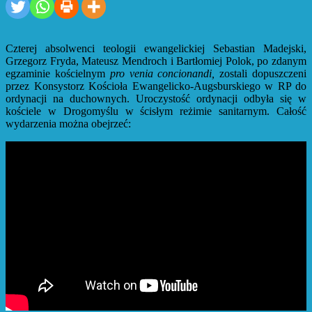
Czterej absolwenci teologii ewangelickiej Sebastian Madejski,
Grzegorz Fryda, Mateusz Mendroch i Bartłomiej Polok,
po zdanym
egzaminie kościelnym
pro venia concionandi,
zostali dopuszczeni
przez Konsystorz Kościoła Ewangelicko-Augsburskiego w RP do
ordynacji na duchownych. Uroczystość ordynacji odbyła się w
kościele w Drogomyślu w ścisłym reżimie sanitarnym. Całość
wydarzenia można obejrzeć: