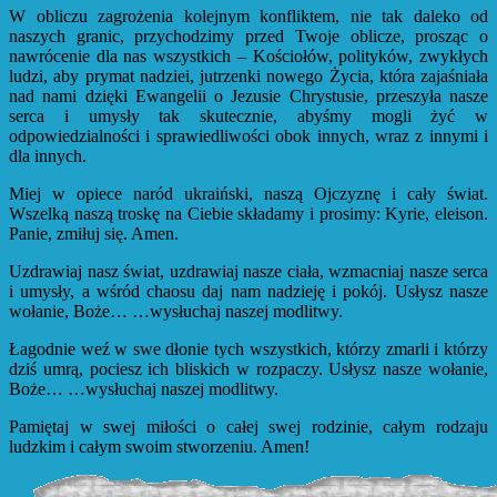
W obliczu zagrożenia kolejnym konfliktem, nie tak daleko od
naszych granic, przychodzimy przed Twoje oblicze, prosząc o
nawrócenie dla nas wszystkich – Kościołów, polityków, zwykłych
ludzi, aby prymat nadziei, jutrzenki nowego Życia, która zajaśniała
nad nami dzięki Ewangelii o Jezusie Chrystusie, przeszyła nasze
serca i umysły tak skutecznie, abyśmy mogli żyć w
odpowiedzialności i sprawiedliwości obok innych, wraz z innymi i
dla innych.
Miej w opiece naród ukraiński, naszą Ojczyznę i cały świat.
Wszelką naszą troskę na Ciebie składamy i prosimy: Kyrie, eleison.
Panie, zmiłuj się. Amen.
Uzdrawiaj nasz świat, uzdrawiaj nasze ciała, wzmacniaj nasze serca
i umysły, a wśród chaosu daj nam nadzieję i pokój. Usłysz nasze
wołanie, Boże… …wysłuchaj naszej modlitwy.
Łagodnie weź w swe dłonie tych wszystkich, którzy zmarli i którzy
dziś umrą, pociesz ich bliskich w rozpaczy. Usłysz nasze wołanie,
Boże… …wysłuchaj naszej modlitwy.
Pamiętaj w swej miłości o całej swej rodzinie, całym rodzaju
ludzkim i całym swoim stworzeniu. Amen!