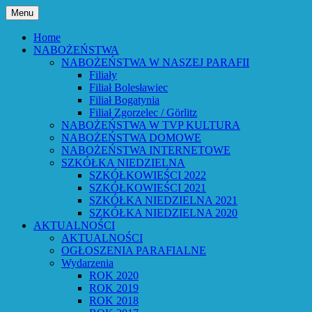
Przejdź
Menu
do
Bóg powiedział: Oto wszystko nowym
Parafia Ewangelicko-
treści
Home
czynię – Obj 21,5 – Słowo Boże Roku
NABOŻEŃSTWA
Augsburska w Lubaniu
NABOŻEŃSTWA W NASZEJ PARAFII
Pańskiego 2026
Filiały
Filiał Bolesławiec
Filiał Bogatynia
Filiał Zgorzelec / Görlitz
NABOŻEŃSTWA W TVP KULTURA
NABOŻEŃSTWA DOMOWE
NABOŻEŃSTWA INTERNETOWE
SZKÓŁKA NIEDZIELNA
SZKÓŁKOWIEŚCI 2022
SZKÓŁKOWIEŚCI 2021
SZKÓŁKA NIEDZIELNA 2021
SZKÓŁKA NIEDZIELNA 2020
AKTUALNOŚCI
AKTUALNOŚCI
OGŁOSZENIA PARAFIALNE
Wydarzenia
ROK 2020
ROK 2019
ROK 2018