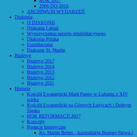
ROK 2017
2006 DO 2016
ARCHIWUM WYDARZEŃ
Diakonia
O DIAKONII
Diakonia Lubań
Wypożyczalnia sprzętu rehabilitacyjnego
Diakonia Polska
Eurodiaconia
Diakonie St. Martin
Biuletyn
Biuletyn 2017
Biuletyn 2014
Biuletyn 2013
Biuletyn 2012
Biuletyn 2011
Historia
Kościół Ewangelicki Marii Panny w Lubaniu z XIV
wieku
Kościół Ewangelicki na Górnych Łużycach i Dolnym
Śląsku
ROK REFORMACJI 2017
Koncerty
Postacie historyczne
Ks. Martin Behm – kaznodzieja Bożego Słowa i