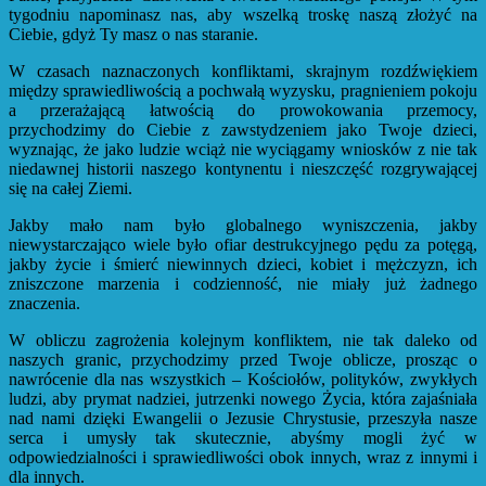
tygodniu napominasz nas, aby wszelką troskę naszą złożyć na
Ciebie, gdyż Ty masz o nas staranie.
W czasach naznaczonych konfliktami, skrajnym rozdźwiękiem
między sprawiedliwością a pochwałą wyzysku, pragnieniem pokoju
a przerażającą łatwością do prowokowania przemocy,
przychodzimy do Ciebie z zawstydzeniem jako Twoje dzieci,
wyznając, że jako ludzie wciąż nie wyciągamy wniosków z nie tak
niedawnej historii naszego kontynentu i nieszczęść rozgrywającej
się na całej Ziemi.
Jakby mało nam było globalnego wyniszczenia, jakby
niewystarczająco wiele było ofiar destrukcyjnego pędu za potęgą,
jakby życie i śmierć niewinnych dzieci, kobiet i mężczyzn, ich
zniszczone marzenia i codzienność, nie miały już żadnego
znaczenia.
W obliczu zagrożenia kolejnym konfliktem, nie tak daleko od
naszych granic, przychodzimy przed Twoje oblicze, prosząc o
nawrócenie dla nas wszystkich – Kościołów, polityków, zwykłych
ludzi, aby prymat nadziei, jutrzenki nowego Życia, która zajaśniała
nad nami dzięki Ewangelii o Jezusie Chrystusie, przeszyła nasze
serca i umysły tak skutecznie, abyśmy mogli żyć w
odpowiedzialności i sprawiedliwości obok innych, wraz z innymi i
dla innych.