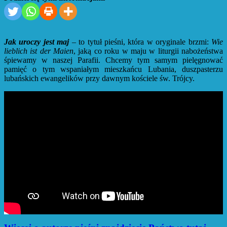
Jak uroczy jest maj
– to tytuł pieśni, która w oryginale brzmi:
Wie
lieblich ist der Maien
, jaką co roku w maju w liturgii nabożeństwa
śpiewamy w naszej Parafii.
Chcemy tym samym pielęgnować
pamięć o tym wspaniałym mieszkańcu Lubania, duszpasterzu
lubańskich ewangelików przy dawnym kościele św. Trójcy.