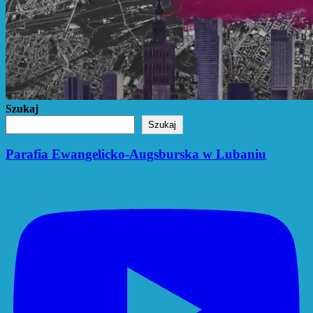
Szukaj
Szukaj
Parafia Ewangelicko-Augsburska w Lubaniu