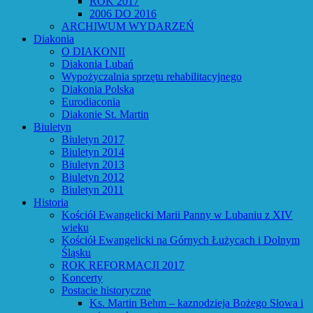
ROK 2017
2006 DO 2016
ARCHIWUM WYDARZEŃ
Diakonia
O DIAKONII
Diakonia Lubań
Wypożyczalnia sprzętu rehabilitacyjnego
Diakonia Polska
Eurodiaconia
Diakonie St. Martin
Biuletyn
Biuletyn 2017
Biuletyn 2014
Biuletyn 2013
Biuletyn 2012
Biuletyn 2011
Historia
Kościół Ewangelicki Marii Panny w Lubaniu z XIV
wieku
Kościół Ewangelicki na Górnych Łużycach i Dolnym
Śląsku
ROK REFORMACJI 2017
Koncerty
Postacie historyczne
Ks. Martin Behm – kaznodzieja Bożego Słowa i