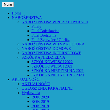
Przejdź
Menu
do
Bóg powiedział: Oto wszystko nowym
Parafia Ewangelicko-
treści
Home
czynię – Obj 21,5 – Słowo Boże Roku
NABOŻEŃSTWA
Augsburska w Lubaniu
NABOŻEŃSTWA W NASZEJ PARAFII
Pańskiego 2026
Filiały
Filiał Bolesławiec
Filiał Bogatynia
Filiał Zgorzelec / Görlitz
NABOŻEŃSTWA W TVP KULTURA
NABOŻEŃSTWA DOMOWE
NABOŻEŃSTWA INTERNETOWE
SZKÓŁKA NIEDZIELNA
SZKÓŁKOWIEŚCI 2022
SZKÓŁKOWIEŚCI 2021
SZKÓŁKA NIEDZIELNA 2021
SZKÓŁKA NIEDZIELNA 2020
AKTUALNOŚCI
AKTUALNOŚCI
OGŁOSZENIA PARAFIALNE
Wydarzenia
ROK 2020
ROK 2019
ROK 2018