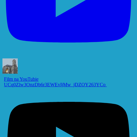
Film na YouTubie
UCq0Zlw3OnzDb6r3EWEvIjMw_jDZOY263YCo