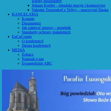
wierny duszpasterz
Johann Knöfel – lubański muzyk i kompozytor
Valentin Trozendorf z Trójcy – nauczyciel Śląska
KANCELARIA
Kontakt
Duszpasterz
Jak załatwić sprawę – poradnik
Standardy ochrony małoletnich
EuCuComm
O konferencji
Strona konferencji
MEDIA
Zobacz
Napisali o nas
Ewangelickie ABC