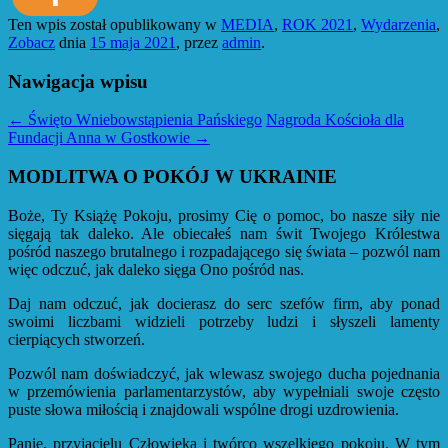
Ten wpis został opublikowany w
MEDIA
,
ROK 2021
,
Wydarzenia
,
Zobacz
dnia
15 maja 2021
,
przez
admin
.
Nawigacja wpisu
←
Święto Wniebowstąpienia Pańskiego
Nagroda Kościoła dla
Fundacji Anna w Gostkowie
→
MODLITWA O POKÓJ W UKRAINIE
Boże, Ty Książę Pokoju, prosimy Cię o pomoc, bo nasze siły nie
sięgają tak daleko. Ale obiecałeś nam świt Twojego Królestwa
pośród naszego brutalnego i rozpadającego się świata – pozwól nam
więc odczuć, jak daleko sięga Ono pośród nas.
Daj nam odczuć, jak docierasz do serc szefów firm, aby ponad
swoimi liczbami widzieli potrzeby ludzi i słyszeli lamenty
cierpiących stworzeń.
Pozwól nam doświadczyć, jak wlewasz swojego ducha pojednania
w przemówienia parlamentarzystów, aby wypełniali swoje często
puste słowa miłością i znajdowali wspólne drogi uzdrowienia.
Panie, przyjacielu Człowieka i twórco wszelkiego pokoju. W tym