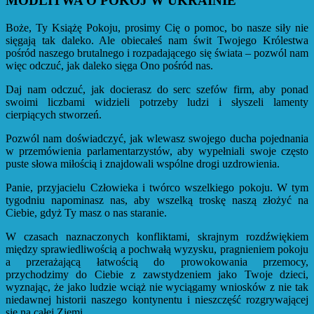
MODLITWA O POKÓJ W UKRAINIE
Boże, Ty Książę Pokoju, prosimy Cię o pomoc, bo nasze siły nie
sięgają tak daleko. Ale obiecałeś nam świt Twojego Królestwa
pośród naszego brutalnego i rozpadającego się świata – pozwól nam
więc odczuć, jak daleko sięga Ono pośród nas.
Daj nam odczuć, jak docierasz do serc szefów firm, aby ponad
swoimi liczbami widzieli potrzeby ludzi i słyszeli lamenty
cierpiących stworzeń.
Pozwól nam doświadczyć, jak wlewasz swojego ducha pojednania
w przemówienia parlamentarzystów, aby wypełniali swoje często
puste słowa miłością i znajdowali wspólne drogi uzdrowienia.
Panie, przyjacielu Człowieka i twórco wszelkiego pokoju. W tym
tygodniu napominasz nas, aby wszelką troskę naszą złożyć na
Ciebie, gdyż Ty masz o nas staranie.
W czasach naznaczonych konfliktami, skrajnym rozdźwiękiem
między sprawiedliwością a pochwałą wyzysku, pragnieniem pokoju
a przerażającą łatwością do prowokowania przemocy,
przychodzimy do Ciebie z zawstydzeniem jako Twoje dzieci,
wyznając, że jako ludzie wciąż nie wyciągamy wniosków z nie tak
niedawnej historii naszego kontynentu i nieszczęść rozgrywającej
się na całej Ziemi.