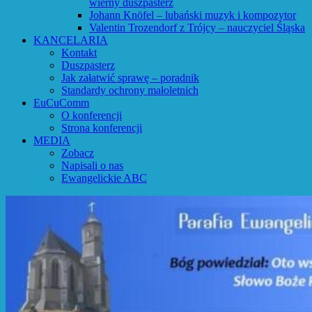
wierny duszpasterz
Johann Knöfel – lubański muzyk i kompozytor
Valentin Trozendorf z Trójcy – nauczyciel Śląska
KANCELARIA
Kontakt
Duszpasterz
Jak załatwić sprawę – poradnik
Standardy ochrony małoletnich
EuCuComm
O konferencji
Strona konferencji
MEDIA
Zobacz
Napisali o nas
Ewangelickie ABC