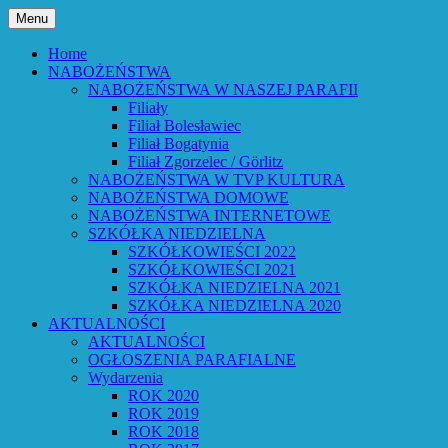
Przejdź
Menu
do
Bóg powiedział: Oto wszystko nowym
Parafia Ewangelicko-
treści
Home
czynię – Obj 21,5 – Słowo Boże Roku
NABOŻEŃSTWA
Augsburska w Lubaniu
NABOŻEŃSTWA W NASZEJ PARAFII
Pańskiego 2026
Filiały
Filiał Bolesławiec
Filiał Bogatynia
Filiał Zgorzelec / Görlitz
NABOŻEŃSTWA W TVP KULTURA
NABOŻEŃSTWA DOMOWE
NABOŻEŃSTWA INTERNETOWE
SZKÓŁKA NIEDZIELNA
SZKÓŁKOWIEŚCI 2022
SZKÓŁKOWIEŚCI 2021
SZKÓŁKA NIEDZIELNA 2021
SZKÓŁKA NIEDZIELNA 2020
AKTUALNOŚCI
AKTUALNOŚCI
OGŁOSZENIA PARAFIALNE
Wydarzenia
ROK 2020
ROK 2019
ROK 2018