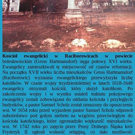
Kościół ewangelicki w Raciborowicach w powiecie
bolesławieckim (Gross Hartmansdorf) sięga połowy XVI wieku.
Ewangelicy zamieszkiwali tę miejscowość od czasów reformacji.
Na początku XVII wieku liczba mieszkańców Gross Hartmansdorf
(Raciborowic) wyznania ewangelickiego przewyższyła liczbę
katolików. W czasie wojny trzydziestoletniej w latach 1618-1648
ewangelicy otrzymali kościół, który służył katolikom. Po
zakończeniu wojny i w wyniku ustaleń traktatu pokojowego
ewangelicy zostali zobowiązani do oddania kościoła i przyległych
budynków, a pastor Samuel Scholz został zmuszony do opuszczenia
wsi. W 1654 roku przed wyjazdem pastor Samuel Scholz odprawił
nabożeństwo pod gołym niebem na wzgórzu przeciwległym do
kościoła katolickiego, które zgromadziło większość mieszkańców
wsi. W 1742 roku po zajęciu przez Prusy Dolnego Śląska król
Fryderyk II ogłosił wolność religijną, co dało możliwość