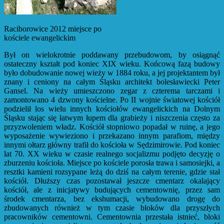
Raciborowice 2012 miejsce po
kościele ewangelickim
Był on wielokrotnie poddawany przebudowom, by osiągnąć
ostateczny kształt pod koniec XIX wieku. Końcową fazą budowy
było dobudowanie nowej wieży w 1884 roku, a jej projektantem był
znany i ceniony na całym Śląsku architekt bolesławiecki Peter
Gansel. Na wieży umieszczono zegar z czterema tarczami i
zamontowano 4 dzwony kościelne. Po II wojnie światowej kościół
podzielił los wielu innych kościołów ewangelickich na Dolnym
Śląsku stając się łatwym łupem dla grabieży i niszczenia często za
przyzwoleniem władz. Kościół stopniowo popadał w ruinę, a jego
wyposażenie wywieziono i przekazano innym parafiom, między
innymi ołtarz główny trafił do kościoła w Sędzimirowie. Pod koniec
lat 70. XX wieku w czasie realnego socjalizmu podjęto decyzję o
zburzeniu kościoła. Miejsce po kościele porosła trawa i samosiejki, a
resztki kamieni rozsypane leżą do dziś na całym terenie, gdzie stał
kościół. Dłuższy czas pozostawał jeszcze cmentarz okalający
kościół, ale z inicjatywy budujących cementownię, przez sam
środek cmentarza, bez ekshumacji, wybudowano drogę do
zbudowanych również w tym czasie bloków dla przyszłych
pracowników cementowni. Cementownia przestała istnieć, bloki