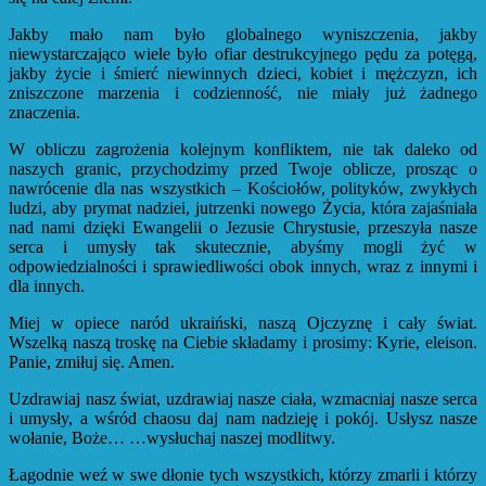
Jakby mało nam było globalnego wyniszczenia, jakby
niewystarczająco wiele było ofiar destrukcyjnego pędu za potęgą,
jakby życie i śmierć niewinnych dzieci, kobiet i mężczyzn, ich
zniszczone marzenia i codzienność, nie miały już żadnego
znaczenia.
W obliczu zagrożenia kolejnym konfliktem, nie tak daleko od
naszych granic, przychodzimy przed Twoje oblicze, prosząc o
nawrócenie dla nas wszystkich – Kościołów, polityków, zwykłych
ludzi, aby prymat nadziei, jutrzenki nowego Życia, która zajaśniała
nad nami dzięki Ewangelii o Jezusie Chrystusie, przeszyła nasze
serca i umysły tak skutecznie, abyśmy mogli żyć w
odpowiedzialności i sprawiedliwości obok innych, wraz z innymi i
dla innych.
Miej w opiece naród ukraiński, naszą Ojczyznę i cały świat.
Wszelką naszą troskę na Ciebie składamy i prosimy: Kyrie, eleison.
Panie, zmiłuj się. Amen.
Uzdrawiaj nasz świat, uzdrawiaj nasze ciała, wzmacniaj nasze serca
i umysły, a wśród chaosu daj nam nadzieję i pokój. Usłysz nasze
wołanie, Boże… …wysłuchaj naszej modlitwy.
Łagodnie weź w swe dłonie tych wszystkich, którzy zmarli i którzy