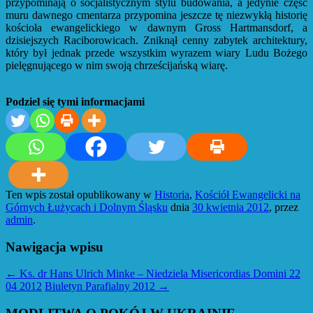
przypominają o socjalistycznym stylu budowania, a jedynie część
muru dawnego cmentarza przypomina jeszcze tę niezwykłą historię
kościoła ewangelickiego w dawnym Gross Hartmansdorf, a
dzisiejszych Raciborowicach. Zniknął cenny zabytek architektury,
który był jednak przede wszystkim wyrazem wiary Ludu Bożego
pielęgnującego w nim swoją chrześcijańską wiarę.
Podziel się tymi informacjami
Ten wpis został opublikowany w
Historia
,
Kościół Ewangelicki na
Górnych Łużycach i Dolnym Śląsku
dnia
30 kwietnia 2012
,
przez
admin
.
Nawigacja wpisu
←
Ks. dr Hans Ulrich Minke – Niedziela Misericordias Domini 22
04 2012
Biuletyn Parafialny 2012
→