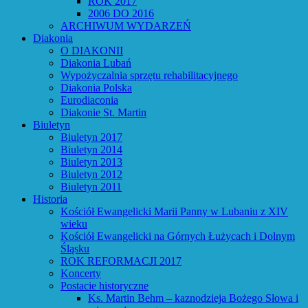
ROK 2017
2006 DO 2016
ARCHIWUM WYDARZEŃ
Diakonia
O DIAKONII
Diakonia Lubań
Wypożyczalnia sprzętu rehabilitacyjnego
Diakonia Polska
Eurodiaconia
Diakonie St. Martin
Biuletyn
Biuletyn 2017
Biuletyn 2014
Biuletyn 2013
Biuletyn 2012
Biuletyn 2011
Historia
Kościół Ewangelicki Marii Panny w Lubaniu z XIV
wieku
Kościół Ewangelicki na Górnych Łużycach i Dolnym
Śląsku
ROK REFORMACJI 2017
Koncerty
Postacie historyczne
Ks. Martin Behm – kaznodzieja Bożego Słowa i