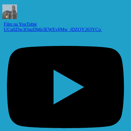
Film na YouTubie
UCq0Zlw3OnzDb6r3EWEvIjMw_jDZOY263YCo