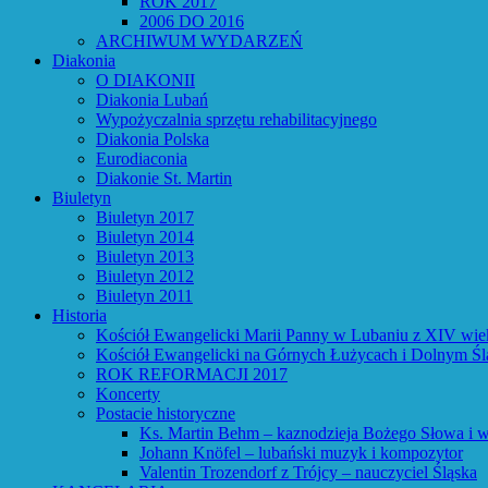
ROK 2017
2006 DO 2016
ARCHIWUM WYDARZEŃ
Diakonia
O DIAKONII
Diakonia Lubań
Wypożyczalnia sprzętu rehabilitacyjnego
Diakonia Polska
Eurodiaconia
Diakonie St. Martin
Biuletyn
Biuletyn 2017
Biuletyn 2014
Biuletyn 2013
Biuletyn 2012
Biuletyn 2011
Historia
Kościół Ewangelicki Marii Panny w Lubaniu z XIV wie
Kościół Ewangelicki na Górnych Łużycach i Dolnym Śl
ROK REFORMACJI 2017
Koncerty
Postacie historyczne
Ks. Martin Behm – kaznodzieja Bożego Słowa i w
Johann Knöfel – lubański muzyk i kompozytor
Valentin Trozendorf z Trójcy – nauczyciel Śląska