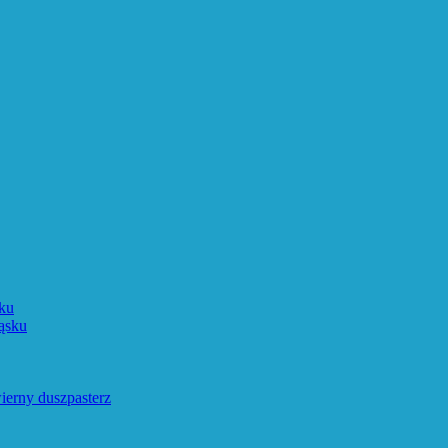
ku
ąsku
ierny duszpasterz