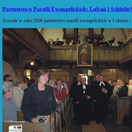
Partnerstwo Parafii Ewangelickich: Lubań i Schleife/
Zawarte w roku 2006 partnerstwo parafii ewangelickich w Lubaniu i S