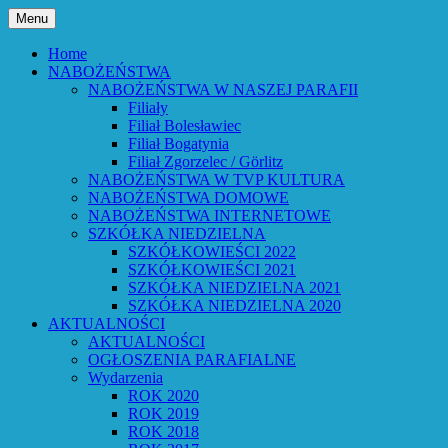
Przejdź
Menu
do
Bóg powiedział: Oto wszystko nowym czyni
Parafia Ewangelicko-Augsburs
treści
Home
NABOŻEŃSTWA
NABOŻEŃSTWA W NASZEJ PARAFII
Filiały
Filiał Bolesławiec
Filiał Bogatynia
Filiał Zgorzelec / Görlitz
NABOŻEŃSTWA W TVP KULTURA
NABOŻEŃSTWA DOMOWE
NABOŻEŃSTWA INTERNETOWE
SZKÓŁKA NIEDZIELNA
SZKÓŁKOWIEŚCI 2022
SZKÓŁKOWIEŚCI 2021
SZKÓŁKA NIEDZIELNA 2021
SZKÓŁKA NIEDZIELNA 2020
AKTUALNOŚCI
AKTUALNOŚCI
OGŁOSZENIA PARAFIALNE
Wydarzenia
ROK 2020
ROK 2019
ROK 2018