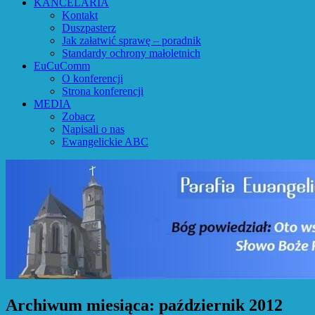
KANCELARIA
Kontakt
Duszpasterz
Jak załatwić sprawę – poradnik
Standardy ochrony małoletnich
EuCuComm
O konferencji
Strona konferencji
MEDIA
Zobacz
Napisali o nas
Ewangelickie ABC
Archiwum miesiąca:
październik 2012