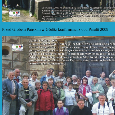
Przed Grobem Pańskim w Görlitz konfirmanci z obu Parafii 2009