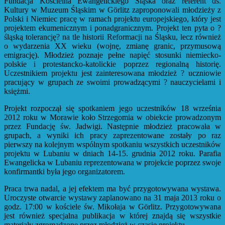
Fundacja Kościelna Ewangelickiego Śląska oraz referent ds.
Kultury w Muzeum Śląskim w Görlitz zaproponowali młodzieży z
Polski i Niemiec pracę w ramach projektu europejskiego, który jest
projektem ekumenicznym i ponadgranicznym. Projekt ten pyta o ?
śląską tolerancję? na tle historii Reformacji na Śląsku, lecz również
o wydarzenia XX wieku (wojnę, zmianę granic, przymusową
emigrację). Młodzież poznaje pełne napięć stosunki niemiecko-
polskie i protestancko-katolickie poprzez regionalną historię.
Uczestnikiem projektu jest zainteresowana młodzież ? uczniowie
pracujący w grupach ze swoimi prowadzącymi ? nauczycielami i
księżmi.
Projekt rozpoczął się spotkaniem jego uczestników 18 września
2012 roku w Morawie koło Strzegomia w obiekcie prowadzonym
przez Fundację św. Jadwigi. Następnie młodzież pracowała w
grupach, a wyniki ich pracy zaprezentowane zostały po raz
pierwszy na kolejnym wspólnym spotkaniu wszystkich uczestników
projektu w Lubaniu w dniach 14-15. grudnia 2012 roku. Parafia
Ewangelicka w Lubaniu reprezentowana w projekcie poprzez swoje
konfirmantki była jego organizatorem.
Praca trwa nadal, a jej efektem ma być przygotowywana wystawa.
Uroczyste otwarcie wystawy zaplanowano na 31 maja 2013 roku o
godz. 17:00 w kościele św. Mikołaja w Görlitz. Przygotowywana
jest również specjalna publikacja w której znajdą się wszystkie
materiały zgromadzone przez młodzież w czasie projektu.