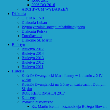
ROK 2017
2006 DO 2016
ARCHIWUM WYDARZEŃ
Diakonia
O DIAKONII
Diakonia Lubań
Wypożyczalnia sprzętu rehabilitacyjnego
Diakonia Polska
Eurodiaconia
Diakonie St. Martin
Biuletyn
Biuletyn 2017
Biuletyn 2014
Biuletyn 2013
Biuletyn 2012
Biuletyn 2011
Historia
Kościół Ewangelicki Marii Panny w Lubaniu z XIV
wieku
Kościół Ewangelicki na Górnych Łużycach i Dolnym
Śląsku
ROK REFORMACJI 2017
Koncerty
Postacie historyczne
Ks. Martin Behm – kaznodzieja Bożego Słowa i