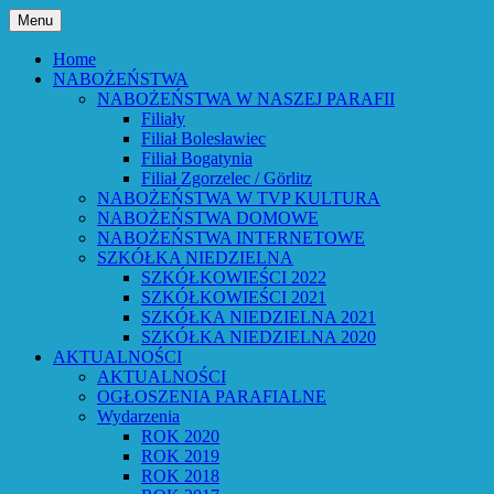
Przejdź
Menu
do
Bóg powiedział: Oto wszystko nowym
Parafia Ewangelicko-
treści
Home
czynię – Obj 21,5 – Słowo Boże Roku
NABOŻEŃSTWA
Augsburska w Lubaniu
NABOŻEŃSTWA W NASZEJ PARAFII
Pańskiego 2026
Filiały
Filiał Bolesławiec
Filiał Bogatynia
Filiał Zgorzelec / Görlitz
NABOŻEŃSTWA W TVP KULTURA
NABOŻEŃSTWA DOMOWE
NABOŻEŃSTWA INTERNETOWE
SZKÓŁKA NIEDZIELNA
SZKÓŁKOWIEŚCI 2022
SZKÓŁKOWIEŚCI 2021
SZKÓŁKA NIEDZIELNA 2021
SZKÓŁKA NIEDZIELNA 2020
AKTUALNOŚCI
AKTUALNOŚCI
OGŁOSZENIA PARAFIALNE
Wydarzenia
ROK 2020
ROK 2019
ROK 2018