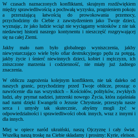
W czasach naznaczonych konfliktami, skrajnym rozdźwiękiem
między sprawiedliwością a pochwałą wyzysku, pragnieniem pokoju
a przerażającą łatwością do prowokowania przemocy,
przychodzimy do Ciebie z zawstydzeniem jako Twoje dzieci,
wyznając, że jako ludzie wciąż nie wyciągamy wniosków z nie tak
niedawnej historii naszego kontynentu i nieszczęść rozgrywającej
się na całej Ziemi.
Jakby mało nam było globalnego wyniszczenia, jakby
niewystarczająco wiele było ofiar destrukcyjnego pędu za potęgą,
jakby życie i śmierć niewinnych dzieci, kobiet i mężczyzn, ich
zniszczone marzenia i codzienność, nie miały już żadnego
znaczenia.
W obliczu zagrożenia kolejnym konfliktem, nie tak daleko od
naszych granic, przychodzimy przed Twoje oblicze, prosząc o
nawrócenie dla nas wszystkich – Kościołów, polityków, zwykłych
ludzi, aby prymat nadziei, jutrzenki nowego Życia, która zajaśniała
nad nami dzięki Ewangelii o Jezusie Chrystusie, przeszyła nasze
serca i umysły tak skutecznie, abyśmy mogli żyć w
odpowiedzialności i sprawiedliwości obok innych, wraz z innymi i
dla innych.
Miej w opiece naród ukraiński, naszą Ojczyznę i cały świat.
Wszelką naszą troskę na Ciebie składamy i prosimy: Kyrie, eleison.