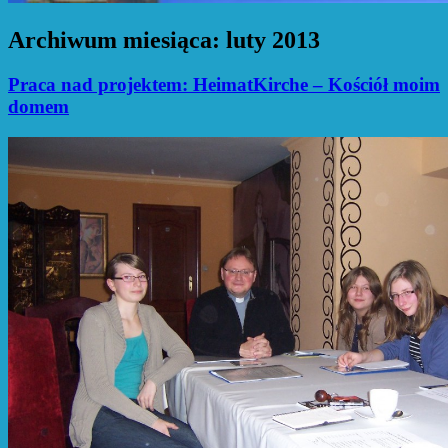
Archiwum miesiąca:
luty 2013
Praca nad projektem: HeimatKirche – Kościół moim
domem