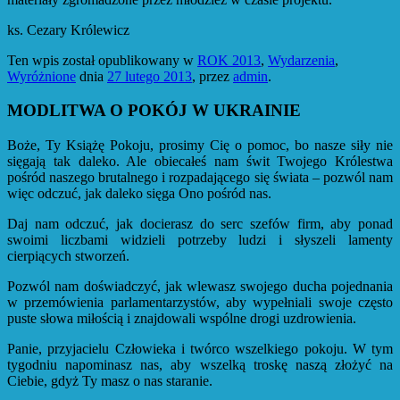
ks. Cezary Królewicz
Ten wpis został opublikowany w
ROK 2013
,
Wydarzenia
,
Wyróżnione
dnia
27 lutego 2013
,
przez
admin
.
MODLITWA O POKÓJ W UKRAINIE
Boże, Ty Książę Pokoju, prosimy Cię o pomoc, bo nasze siły nie
sięgają tak daleko. Ale obiecałeś nam świt Twojego Królestwa
pośród naszego brutalnego i rozpadającego się świata – pozwól nam
więc odczuć, jak daleko sięga Ono pośród nas.
Daj nam odczuć, jak docierasz do serc szefów firm, aby ponad
swoimi liczbami widzieli potrzeby ludzi i słyszeli lamenty
cierpiących stworzeń.
Pozwól nam doświadczyć, jak wlewasz swojego ducha pojednania
w przemówienia parlamentarzystów, aby wypełniali swoje często
puste słowa miłością i znajdowali wspólne drogi uzdrowienia.
Panie, przyjacielu Człowieka i twórco wszelkiego pokoju. W tym
tygodniu napominasz nas, aby wszelką troskę naszą złożyć na
Ciebie, gdyż Ty masz o nas staranie.