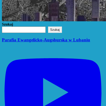
Szukaj
Szukaj
Parafia Ewangelicko-Augsburska w Lubaniu