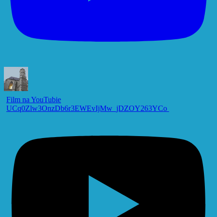
Film na YouTubie
UCq0Zlw3OnzDb6r3EWEvIjMw_jDZOY263YCo