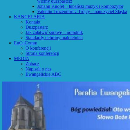
wierny duszpasterz
Johann Knöfel – lubański muzyk i kompozytor
Valentin Trozendorf z Trójcy – nauczyciel Śląska
KANCELARIA
Kontakt
Duszpasterz
Jak załatwić sprawę – poradnik
Standardy ochrony małoletnich
EuCuComm
O konferencji
Strona konferencji
MEDIA
Zobacz
Napisali o nas
Ewangelickie ABC